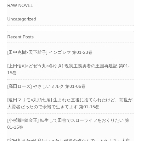
RAW NOVEL
Uncategorized
Recent Posts
[田中克樹×天下雌子] インゴシマ 第01-23巻
[上田悟司×どぜう丸×冬ゆき] 現実主義勇者の王国再建記 第01-
15巻
[高田ローズ] やさしいミルク 第01-06巻
[遠田マリモ×九頭七尾] 生まれた直後に捨てられたけど、前世が
大賢者だったので余裕で生きてます 第01-15巻
[小杉繭×錬金王] 転生して田舎でスローライフをおくりたい 第
01-15巻
[宇田川うた子] 私はいったい何役令嬢なんでしょう！？～大変