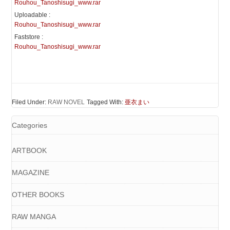
Rouhou_Tanoshisugi_www.rar
Uploadable :
Rouhou_Tanoshisugi_www.rar
Faststore :
Rouhou_Tanoshisugi_www.rar
Filed Under:
RAW NOVEL
Tagged With:
亜衣まい
Categories
ARTBOOK
MAGAZINE
OTHER BOOKS
RAW MANGA