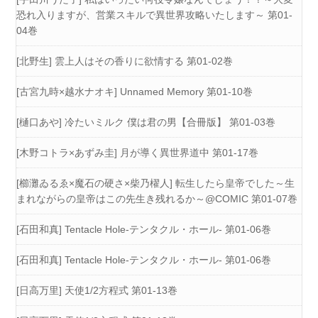
恐れ入りますが、営業スキルで異世界攻略いたします～ 第01-
04巻
[北野生] 雲上人はその香りに欲情する 第01-02巻
[古宮九時×越水ナオキ] Unnamed Memory 第01-10巻
[樋口あや] 冷たいミルク 僕は君の男【合冊版】 第01-03巻
[木野コトラ×あずみ圭] 月が導く異世界道中 第01-17巻
[櫛灘ゐるゑ×魔石の硬さ×柴乃櫂人] 転生したら皇帝でした～生
まれながらの皇帝はこの先生き残れるか～@COMIC 第01-07巻
[石田和真] Tentacle Hole-テンタクル・ホール- 第01-06巻
[石田和真] Tentacle Hole-テンタクル・ホール- 第01-06巻
[日高万里] 天使1/2方程式 第01-13巻