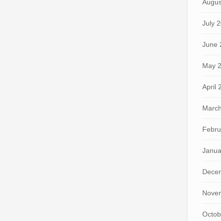
Augus
July 
June 
May 
April
March
Febru
Janua
Dece
Nove
Octob