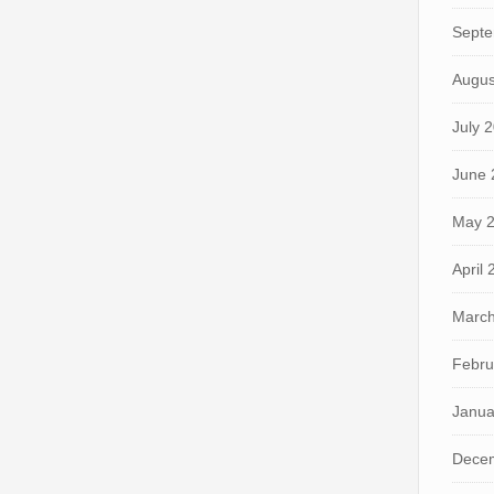
Septe
Augus
July 
June 
May 
April
March
Febru
Janua
Dece