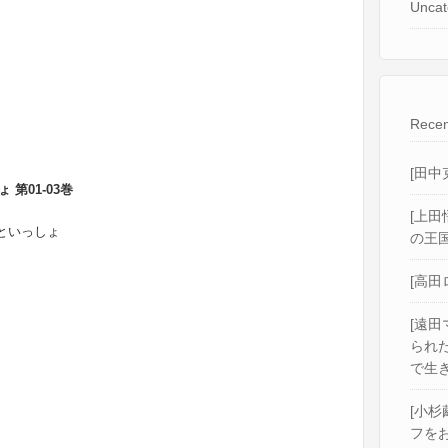
Uncat
Recen
[田中
 第01-03巻
[上田
まといっしょ
の王国
[高田
[遠田
られ
で生き
[小杉
フをお