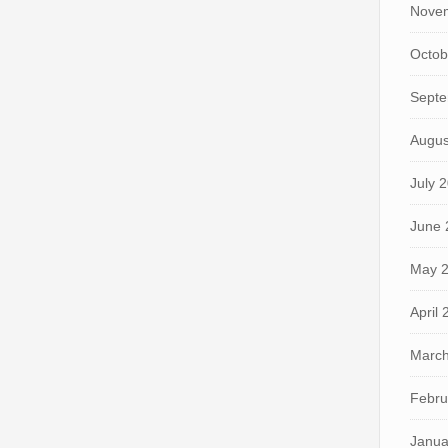
Nove
Octob
Septe
Augus
July 
June 
May 
April
March
Febru
Janua