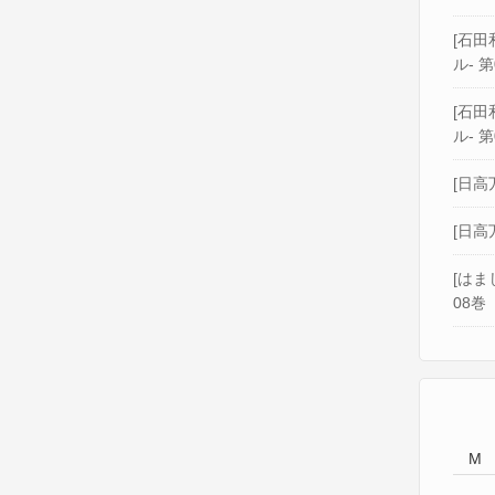
[石田和
ル- 第
[石田和
ル- 第
[日高
[日高
[はま
08巻
M