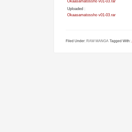
Okaasamatossho v01-03.rar
Uploaded :
Okaasamatossho v01-03.rar
Filed Under:
RAW MANGA
Tagged With: