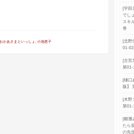
[宇田
でし
スキル
巻
[北野
おかあさまといっしょ
,
小池恵子
01-0
[古宮
第01-
[樋口
版】 
[木野
第01-
[櫛灘
たら
の先生