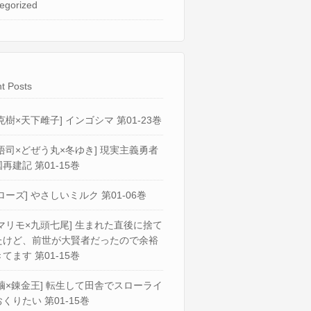
egorized
t Posts
克樹×天下雌子] インゴシマ 第01-23巻
悟司×どぜう丸×冬ゆき] 現実主義勇者
再建記 第01-15巻
ローズ] やさしいミルク 第01-06巻
マリモ×九頭七尾] 生まれた直後に捨て
たけど、前世が大賢者だったので余裕
てます 第01-15巻
繭×錬金王] 転生して田舎でスローライ
くりたい 第01-15巻