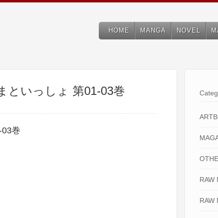
HOME
MANGA
NOVEL
M
まといっしょ 第01-03巻
Categ
ART
03巻
MAGA
OTHE
RAW
RAW 