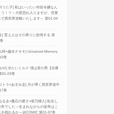
川うた子] 私はいったい何役令嬢なん
ょう！？～大変恐れ入りますが、営業
で異世界攻略いたします～ 第01-04
生] 雲上人はその香りに欲情する 第
2巻
九時×越水ナオキ] Unnamed Memory
10巻
あや] 冷たいミルク 僕は君の男【合冊
第01-03巻
コトラ×あずみ圭] 月が導く異世界道中
17巻
ゐるゑ×魔石の硬さ×柴乃櫂人] 転生し
皇帝でした～生まれながらの皇帝はこ
き残れるか～@COMIC 第01-07巻