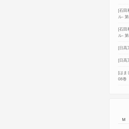
[石田和
ル- 第
[石田和
ル- 第
[日高
[日高
[はま
08巻
M