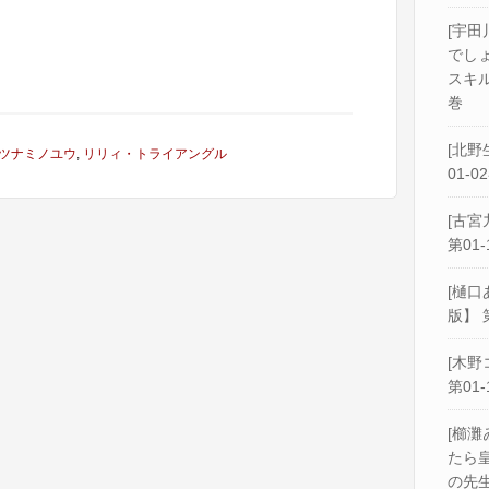
[宇田
でし
スキル
巻
[北野
ツナミノユウ
,
リリィ・トライアングル
01-0
[古宮
第01-
[樋口
版】 
[木野
第01-
[櫛灘
たら
の先生