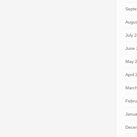
Septe
Augus
July 
June 
May 
April
March
Febru
Janua
Dece