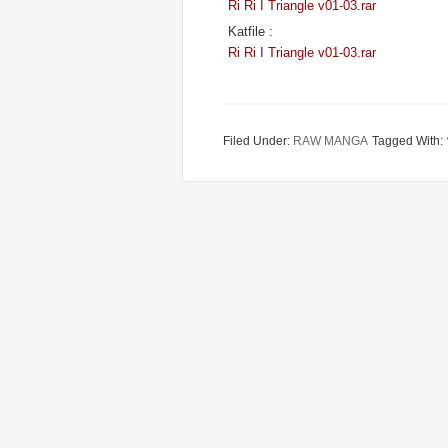
Ri Ri I Triangle v01-03.rar
Katfile :
Ri Ri I Triangle v01-03.rar
Filed Under:
RAW MANGA
Tagged With: