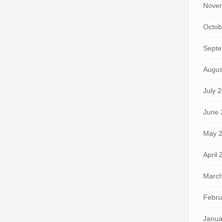
Nove
Octob
Septe
Augus
July 
June 
May 
April
March
Febru
Janua