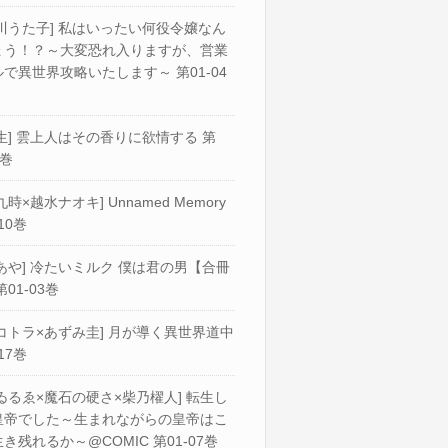
川うた子] 私はいったい何役令嬢なん
ょう！？～大変恐れ入りますが、営業
で異世界攻略いたします～ 第01-04
生] 雲上人はその香りに欲情する 第
2巻
九時×越水ナオキ] Unnamed Memory
10巻
あや] 冷たいミルク 僕は君の男【合冊
第01-03巻
コトラ×あずみ圭] 月が導く異世界道中
17巻
ゐるゑ×魔石の硬さ×柴乃櫂人] 転生し
皇帝でした～生まれながらの皇帝はこ
き残れるか～@COMIC 第01-07巻