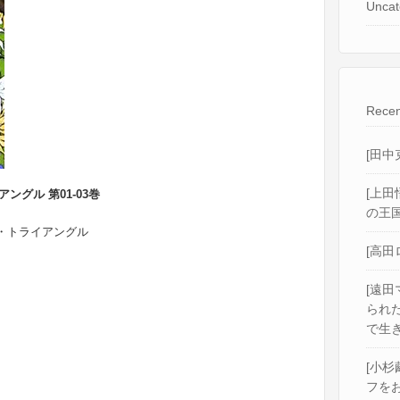
Uncat
Recen
[田中
[上田
ングル 第01-03巻
の王国
ィ・トライアングル
[高田
[遠田
られ
で生き
[小杉
フをお