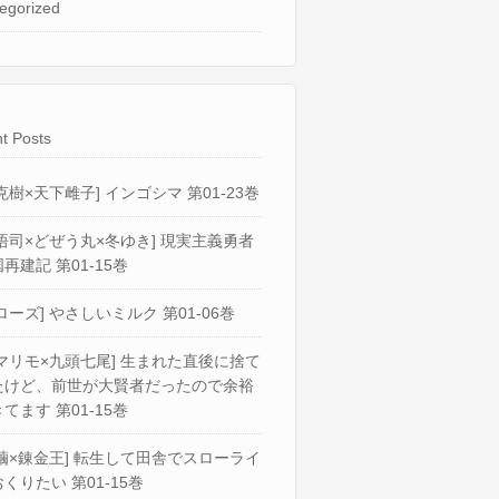
egorized
t Posts
克樹×天下雌子] インゴシマ 第01-23巻
悟司×どぜう丸×冬ゆき] 現実主義勇者
再建記 第01-15巻
ローズ] やさしいミルク 第01-06巻
マリモ×九頭七尾] 生まれた直後に捨て
たけど、前世が大賢者だったので余裕
てます 第01-15巻
繭×錬金王] 転生して田舎でスローライ
くりたい 第01-15巻