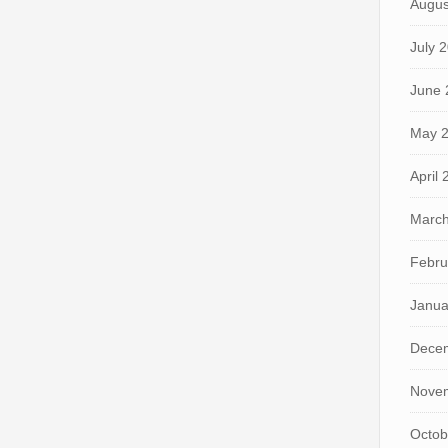
Augus
July 
June 
May 
April
March
Febru
Janua
Dece
Nove
Octob