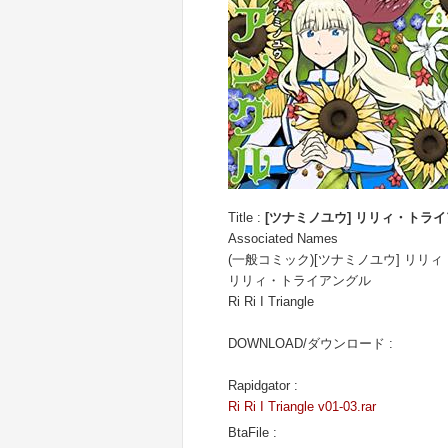
Title :
[ツナミノユウ] リリィ・トライア
Associated Names
(一般コミック)[ツナミノユウ] リリ
リリィ・トライアングル
Ri Ri I Triangle
DOWNLOAD/ダウンロード :
Rapidgator :
Ri Ri I Triangle v01-03.rar
BtaFile :