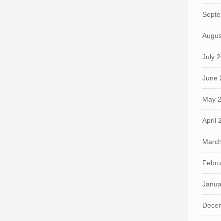
Septe
Augus
July 
June 
May 
April
March
Febru
Janua
Dece