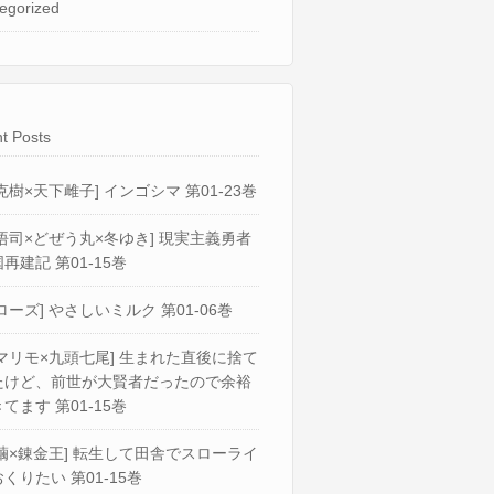
egorized
t Posts
克樹×天下雌子] インゴシマ 第01-23巻
悟司×どぜう丸×冬ゆき] 現実主義勇者
再建記 第01-15巻
ローズ] やさしいミルク 第01-06巻
マリモ×九頭七尾] 生まれた直後に捨て
たけど、前世が大賢者だったので余裕
てます 第01-15巻
繭×錬金王] 転生して田舎でスローライ
くりたい 第01-15巻