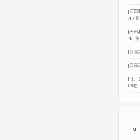
[石田和
ル- 第
[石田和
ル- 第
[日高
[日高
[はま
08巻
M