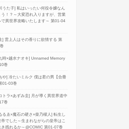
川うた子] 私はいったい何役令嬢なん
ょう！？～大変恐れ入りますが、営業
で異世界攻略いたします～ 第01-04
生] 雲上人はその香りに欲情する 第
2巻
九時×越水ナオキ] Unnamed Memory
10巻
あや] 冷たいミルク 僕は君の男【合冊
第01-03巻
コトラ×あずみ圭] 月が導く異世界道中
17巻
ゐるゑ×魔石の硬さ×柴乃櫂人] 転生し
皇帝でした～生まれながらの皇帝はこ
き残れるか～@COMIC 第01-07巻