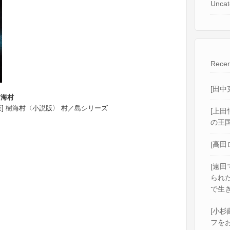
Uncat
Recen
[田中
樹海村
崇] 樹海村〈小説版〉 村／島シリーズ
[上田
の王国
[高田
[遠田
られ
で生き
[小杉
フをお