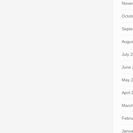
Nove
Octob
Septe
Augus
July 
June 
May 
April
March
Febru
Janua