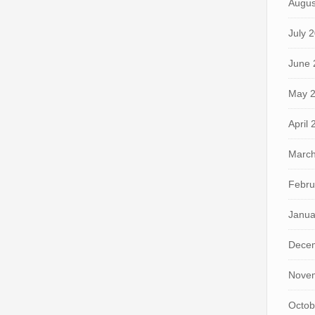
Augus
July 
June 
May 
April
March
Febru
Janua
Dece
Nove
Octob