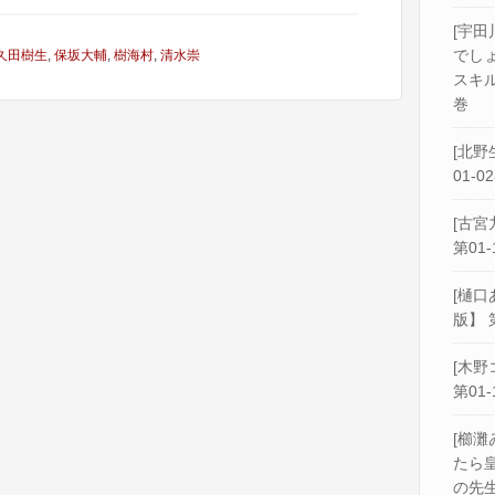
[宇田
でし
久田樹生
,
保坂大輔
,
樹海村
,
清水崇
スキル
巻
[北野
01-0
[古宮
第01-
[樋口
版】 
[木野
第01-
[櫛灘
たら
の先生