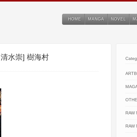
HOME
MANGA
NOVEL
M
清水崇] 樹海村
Categ
ART
MAGA
OTHE
RAW
RAW 