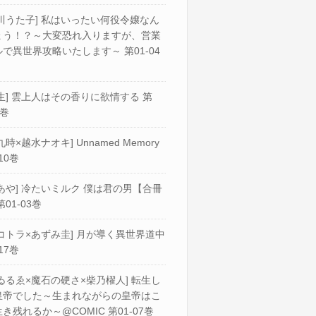
川うた子] 私はいったい何役令嬢なん
ょう！？～大変恐れ入りますが、営業
で異世界攻略いたします～ 第01-04
生] 雲上人はその香りに欲情する 第
2巻
九時×越水ナオキ] Unnamed Memory
10巻
あや] 冷たいミルク 僕は君の男【合冊
第01-03巻
コトラ×あずみ圭] 月が導く異世界道中
17巻
ゐるゑ×魔石の硬さ×柴乃櫂人] 転生し
皇帝でした～生まれながらの皇帝はこ
き残れるか～@COMIC 第01-07巻