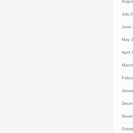
Augus
July 
June 
May 
April
March
Febru
Janua
Dece
Nove
Octob