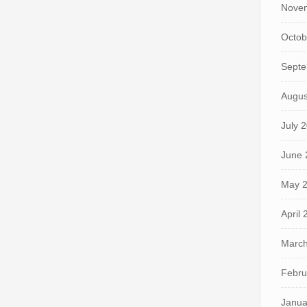
Nove
Octob
Septe
Augus
July 
June 
May 
April
March
Febru
Janua