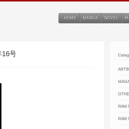
HOME
MANGA
NOVEL
M
年16号
Categ
ART
MAGA
OTHE
RAW
RAW 