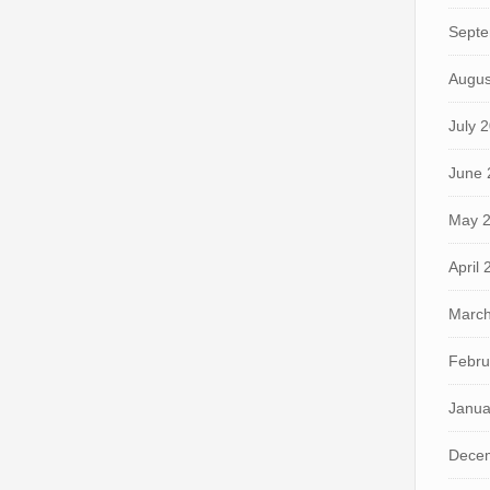
Septe
Augus
July 
June 
May 
April
March
Febru
Janua
Dece