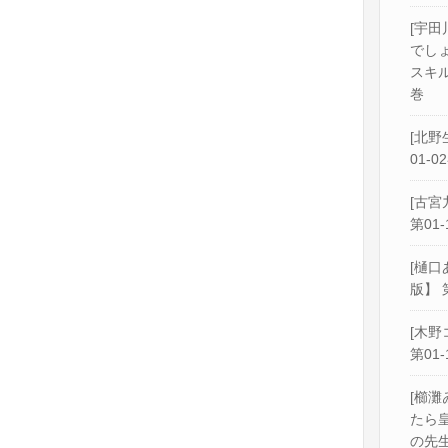
[宇田
でし
スキル
巻
[北野
01-0
[古宮
第01-
[樋口
版】 
[木野
第01-
[櫛灘
たら
の先生