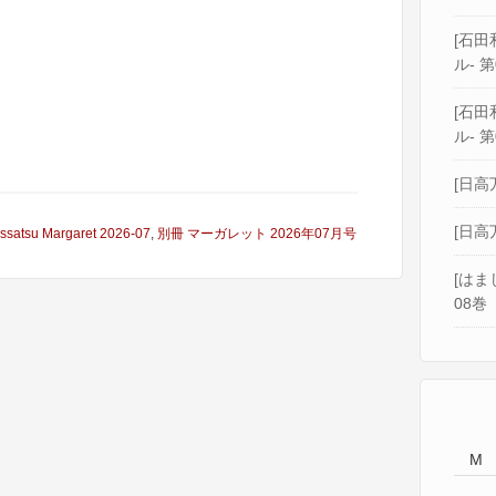
[石田和
ル- 第
[石田和
ル- 第
[日高
[日高
ssatsu Margaret 2026-07
,
別冊 マーガレット 2026年07月号
[はま
08巻
M