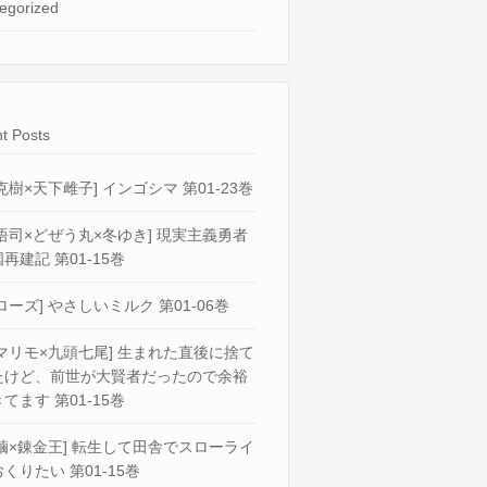
egorized
t Posts
克樹×天下雌子] インゴシマ 第01-23巻
悟司×どぜう丸×冬ゆき] 現実主義勇者
再建記 第01-15巻
ローズ] やさしいミルク 第01-06巻
マリモ×九頭七尾] 生まれた直後に捨て
たけど、前世が大賢者だったので余裕
てます 第01-15巻
繭×錬金王] 転生して田舎でスローライ
くりたい 第01-15巻