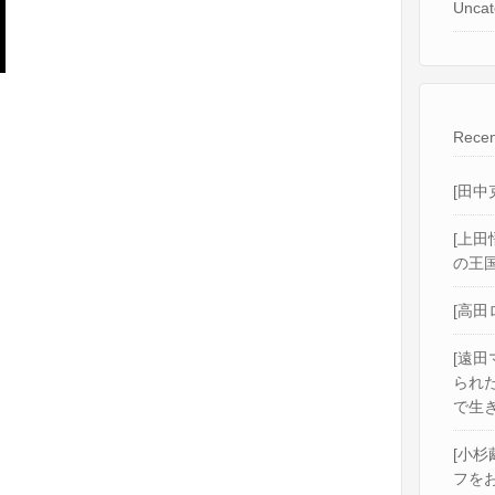
Uncat
Recen
[田中
[上田
の王国
[高田
[遠田
られ
で生き
[小杉
フをお