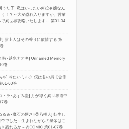
川うた子] 私はいったい何役令嬢なん
ょう！？～大変恐れ入りますが、営業
で異世界攻略いたします～ 第01-04
生] 雲上人はその香りに欲情する 第
2巻
九時×越水ナオキ] Unnamed Memory
10巻
あや] 冷たいミルク 僕は君の男【合冊
第01-03巻
コトラ×あずみ圭] 月が導く異世界道中
17巻
ゐるゑ×魔石の硬さ×柴乃櫂人] 転生し
皇帝でした～生まれながらの皇帝はこ
き残れるか～@COMIC 第01-07巻