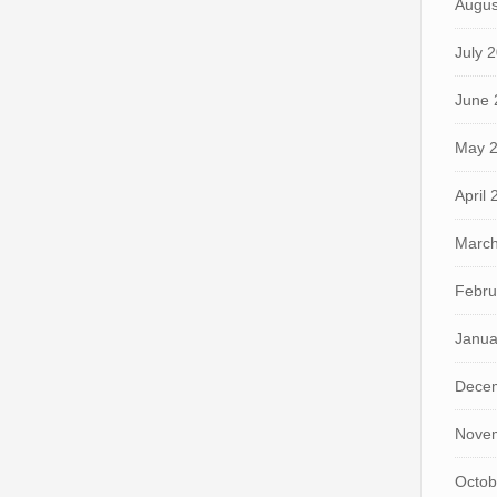
Augus
July 
June 
May 
April
March
Febru
Janua
Dece
Nove
Octob