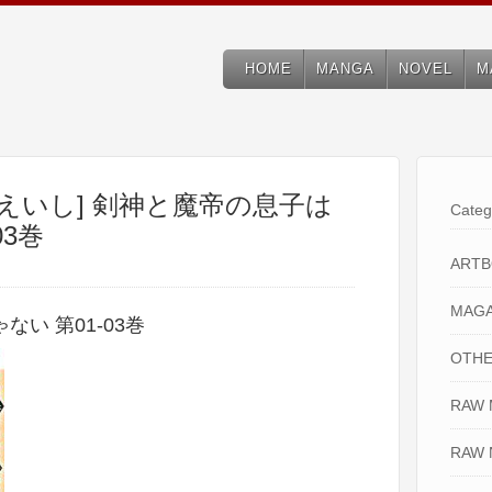
HOME
MANGA
NOVEL
M
×葉山えいし] 剣神と魔帝の息子は
Categ
03巻
ART
MAGA
い 第01-03巻
OTHE
RAW
RAW 