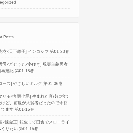
egorized
t Posts
克樹×天下雌子] インゴシマ 第01-23巻
悟司×どぜう丸×冬ゆき] 現実主義勇者
再建記 第01-15巻
ローズ] やさしいミルク 第01-06巻
マリモ×九頭七尾] 生まれた直後に捨て
たけど、前世が大賢者だったので余裕
てます 第01-15巻
繭×錬金王] 転生して田舎でスローライ
くりたい 第01-15巻