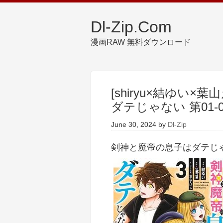
Dl-Zip.Com
漫画RAW 無料ダウンロード
[shiryu×結ゆい
ダテじゃない 第01-
June 30, 2024
by
Dl-Zip
剣神と魔帝の息子はダテじゃな