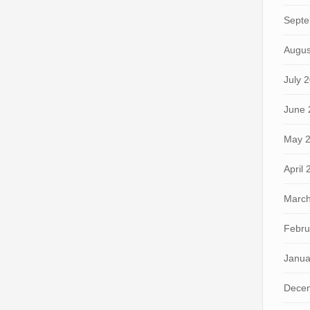
Septe
Augus
July 
June 
May 
April
March
Febru
Janua
Dece