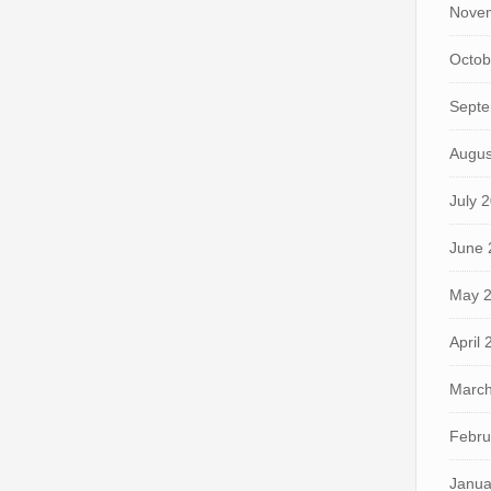
Nove
Octob
Septe
Augus
July 
June 
May 
April
March
Febru
Janua