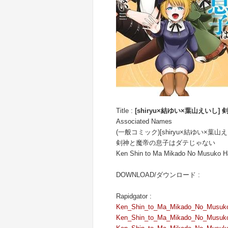
Title :
[shiryu×結ゆい×葉山えいし
Associated Names
(一般コミック)[shiryu×結ゆい×
剣神と魔帝の息子はダテじゃない
Ken Shin to Ma Mikado No Musuko H
DOWNLOAD/ダウンロード :
Rapidgator :
Ken_Shin_to_Ma_Mikado_No_Musuko
Ken_Shin_to_Ma_Mikado_No_Musuko