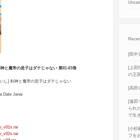
Uncat
Recen
[田中
[上田
] 剣神と魔帝の息子はダテじゃない 第01-03巻
の王国
葉山えいし] 剣神と魔帝の息子はダテじゃない
[高田
a Date Janai
[遠田
られ
で生き
_v01s.rar
[小杉
_v02s.rar
フをお