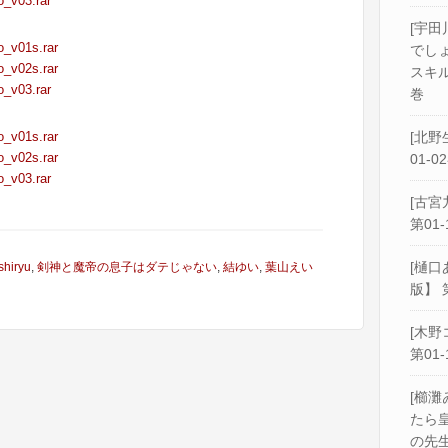
_v03.rar
[宇田
_v01s.rar
でし
_v02s.rar
スキル
_v03.rar
巻
_v01s.rar
[北野
_v02s.rar
01-0
_v03.rar
[古宮
第01-
[樋口
shiryu
,
剣神と魔帝の息子はダテじゃない
,
結ゆい
,
葉山えい
版】 
[木野
第01-
[櫛灘
たら
の先生