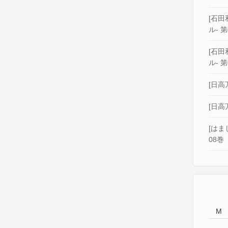
[石田和
ル- 第
[石田和
ル- 第
[日高
[日高
[はま
08巻
M