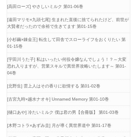
[高田ローズ] やさしいミルク 第01-06巻
[遠田マリモ×九頭七尾] 生まれた直後に捨てられたけど、前世が
大賢者だったので余裕で生きてます 第01-15巻
[小杉繭×錬金王] 転生して田舎でスローライフをおくりたい 第
01-15巻
[宇田川うた子] 私はいったい何役令嬢なんでしょう！？～大変
恐れ入りますが、営業スキルで異世界攻略いたします～ 第01-
04巻
[北野生] 雲上人はその香りに欲情する 第01-02巻
[古宮九時×越水ナオキ] Unnamed Memory 第01-10巻
[樋口あや] 冷たいミルク 僕は君の男【合冊版】 第01-03巻
[木野コトラ×あずみ圭] 月が導く異世界道中 第01-17巻