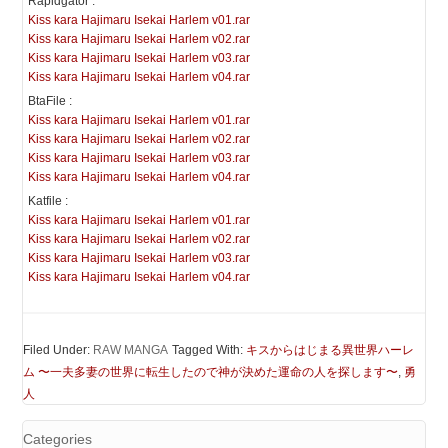
Rapidgator :
Kiss kara Hajimaru Isekai Harlem v01.rar
Kiss kara Hajimaru Isekai Harlem v02.rar
Kiss kara Hajimaru Isekai Harlem v03.rar
Kiss kara Hajimaru Isekai Harlem v04.rar
BtaFile :
Kiss kara Hajimaru Isekai Harlem v01.rar
Kiss kara Hajimaru Isekai Harlem v02.rar
Kiss kara Hajimaru Isekai Harlem v03.rar
Kiss kara Hajimaru Isekai Harlem v04.rar
Katfile :
Kiss kara Hajimaru Isekai Harlem v01.rar
Kiss kara Hajimaru Isekai Harlem v02.rar
Kiss kara Hajimaru Isekai Harlem v03.rar
Kiss kara Hajimaru Isekai Harlem v04.rar
Filed Under:
RAW MANGA
Tagged With:
キスからはじまる異世界ハーレ
ム 〜一夫多妻の世界に転生したので神が決めた運命の人を探します〜
,
勇
人
Categories