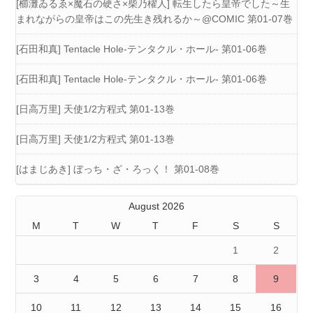
[櫛灘ゐるゑ×魔石の硬さ×柴乃櫂人] 転生したら皇帝でした～生
まれながらの皇帝はこの先生き残れるか～@COMIC 第01-07巻
[石田和真] Tentacle Hole-テンタクル・ホール- 第01-06巻
[石田和真] Tentacle Hole-テンタクル・ホール- 第01-06巻
[日高万里] 天使1/2方程式 第01-13巻
[日高万里] 天使1/2方程式 第01-13巻
[はまじあき] ぼっち・ざ・ろっく！ 第01-08巻
August 2026
M
T
W
T
F
S
S
1
2
3
4
5
6
7
8
9
10
11
12
13
14
15
16