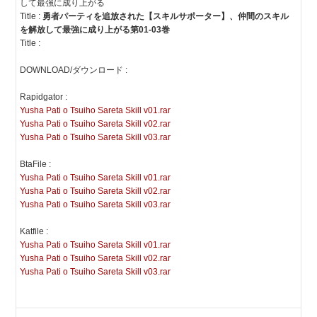
して最強に成り上がる
Title :
勇者パーティを追放された【スキルサポーター】、仲間のスキル
を解放して最強に成り上がる第01-03巻
Title :
DOWNLOAD/ダウンロード :
Rapidgator :
Yusha Pati o Tsuiho Sareta Skill v01.rar
Yusha Pati o Tsuiho Sareta Skill v02.rar
Yusha Pati o Tsuiho Sareta Skill v03.rar
BtaFile :
Yusha Pati o Tsuiho Sareta Skill v01.rar
Yusha Pati o Tsuiho Sareta Skill v02.rar
Yusha Pati o Tsuiho Sareta Skill v03.rar
Katfile :
Yusha Pati o Tsuiho Sareta Skill v01.rar
Yusha Pati o Tsuiho Sareta Skill v02.rar
Yusha Pati o Tsuiho Sareta Skill v03.rar