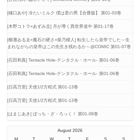
[樋口あや] 冷たいミルク 僕は君の男【合冊版】 第01-03巻
[木野コトラ×あずみ圭] 月が導く異世界道中 第01-17巻
[櫛灘ゐるゑ×魔石の硬さ×柴乃櫂人] 転生したら皇帝でした～生
まれながらの皇帝はこの先生き残れるか～@COMIC 第01-07巻
[石田和真] Tentacle Hole-テンタクル・ホール- 第01-06巻
[石田和真] Tentacle Hole-テンタクル・ホール- 第01-06巻
[日高万里] 天使1/2方程式 第01-13巻
[日高万里] 天使1/2方程式 第01-13巻
[はまじあき] ぼっち・ざ・ろっく！ 第01-08巻
August 2026
M
T
W
T
F
S
S