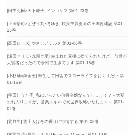
[田中克樹×天下雌子] インゴシマ 第01-23巻
[上田悟司×どぜう丸×冬ゆき] 現実主義勇者の王国再建記 第01-
15巻
[高田ローズ] やさしいミルク 第01-06巻
[遠田マリモ×九頭七尾] 生まれた直後に捨てられたけど、前世が
大賢者だったので余裕で生きてます 第01-15巻
[小杉繭×錬金王] 転生して田舎でスローライフをおくりたい 第
01-15巻
[宇田川うた子] 私はいったい何役令嬢なんでしょう！？～大変
恐れ入りますが、営業スキルで異世界攻略いたします～ 第01-
04巻
[北野生] 雲上人はその香りに欲情する 第01-02巻
[古宮九時×越水ナオキ] Unnamed Memory 第01-10巻