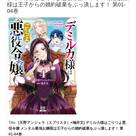
様は王子からの婚約破棄をぶっ潰します！ 第01-
04巻
Title :
[天野アンジェラ（エブリスタ）×鳩井文] デミルカ様はごりつよ悪
役令嬢 メンタル最強お嬢様は王子からの婚約破棄をぶっ潰します！ 第
01-04巻