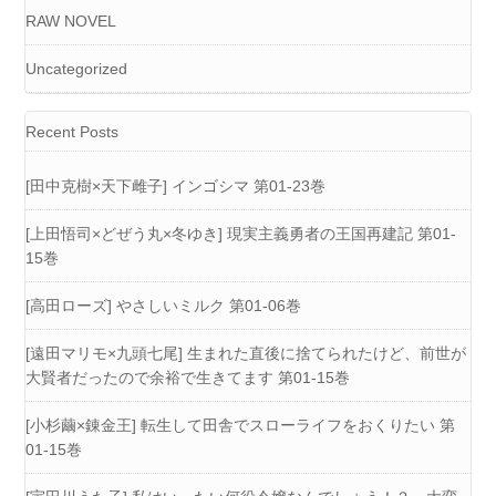
RAW NOVEL
Uncategorized
Recent Posts
[田中克樹×天下雌子] インゴシマ 第01-23巻
[上田悟司×どぜう丸×冬ゆき] 現実主義勇者の王国再建記 第01-
15巻
[高田ローズ] やさしいミルク 第01-06巻
[遠田マリモ×九頭七尾] 生まれた直後に捨てられたけど、前世が
大賢者だったので余裕で生きてます 第01-15巻
[小杉繭×錬金王] 転生して田舎でスローライフをおくりたい 第
01-15巻