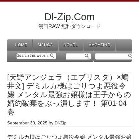
Dl-Zip.Com
漫画RAW 無料ダウンロード
HOME
MANGA
NOVEL
MAGAZINE
[天野アンジェラ（エブリスタ）×鳩
井文] デミルカ様はごりつよ悪役令
嬢 メンタル最強お嬢様は王子からの
婚約破棄をぶっ潰します！ 第01-04
巻
September 30, 2025
by
Dl-Zip
デミルカ様はごりつよ悪役令嬢 メンタル最強お嬢