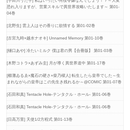
[宇田川うた子] 私はいったい何役令嬢なんでしょう！？～大変
恐れ入りますが、営業スキルで異世界攻略いたします～ 第01-
04巻
[北野生] 雲上人はその香りに欲情する 第01-02巻
[古宮九時×越水ナオキ] Unnamed Memory 第01-10巻
[樋口あや] 冷たいミルク 僕は君の男【合冊版】 第01-03巻
[木野コトラ×あずみ圭] 月が導く異世界道中 第01-17巻
[櫛灘ゐるゑ×魔石の硬さ×柴乃櫂人] 転生したら皇帝でした～生
まれながらの皇帝はこの先生き残れるか～@COMIC 第01-07巻
[石田和真] Tentacle Hole-テンタクル・ホール- 第01-06巻
[石田和真] Tentacle Hole-テンタクル・ホール- 第01-06巻
[日高万里] 天使1/2方程式 第01-13巻