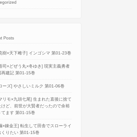
egorized
t Posts
克樹×天下雌子] インゴシマ 第01-23巻
悟司×どぜう丸×冬ゆき] 現実主義勇者
再建記 第01-15巻
ローズ] やさしいミルク 第01-06巻
マリモ×九頭七尾] 生まれた直後に捨て
たけど、前世が大賢者だったので余裕
てます 第01-15巻
繭×錬金王] 転生して田舎でスローライ
くりたい 第01-15巻