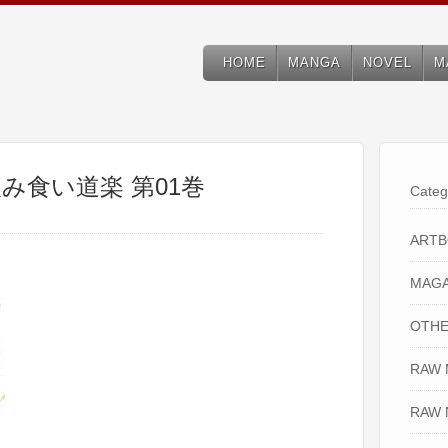
HOME
MANGA
NOVEL
M
飲み食い道楽 第01巻
Categ
ART
MAGA
OTHE
RAW
RAW 