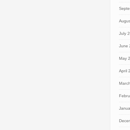
Septe
Augus
July 
June 
May 
April
March
Febru
Janua
Dece