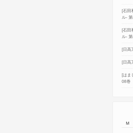
[石田和
ル- 第
[石田和
ル- 第
[日高
[日高
[はま
08巻
M