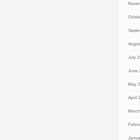
Nove
Octob
Septe
Augus
July 
June 
May 
April
March
Febru
Janua