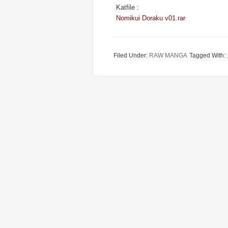
Katfile :
Nomikui Doraku v01.rar
Filed Under:
RAW MANGA
Tagged With: