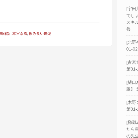
[宇田
でし
スキル
巻
川端新
,
本宮泰風
,
飲み食い道楽
[北野
01-0
[古宮
第01-
[樋口
版】 
[木野
第01-
[櫛灘
たら
の先生