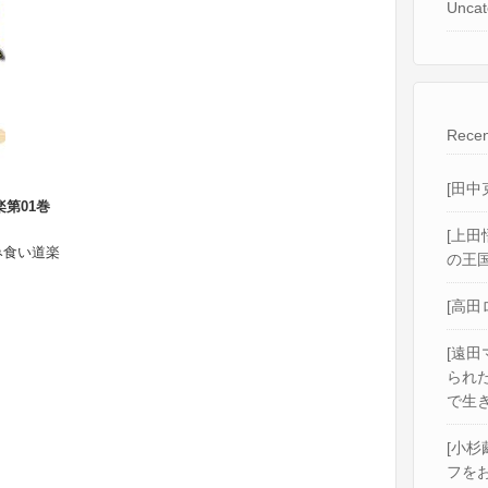
Uncat
Recen
[田中
楽第01巻
[上田
み食い道楽
の王国
[高田
[遠田
られ
で生き
[小杉
フをお