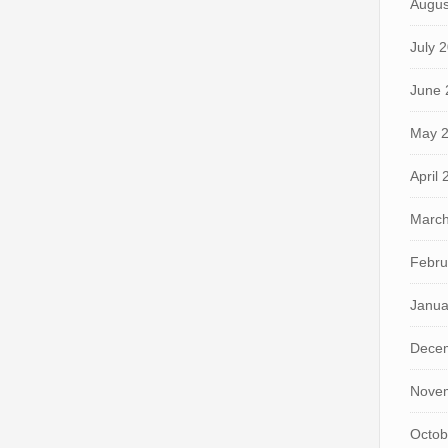
Augus
July 
June 
May 
April
March
Febru
Janua
Dece
Nove
Octob