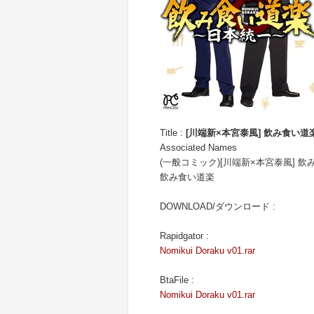
Title :
[川端新×本宮泰風] 飲み食い道
Associated Names
(一般コミック)[川端新×本宮泰風] 飲
飲み食い道楽
DOWNLOAD/ダウンロード :
Rapidgator :
Nomikui Doraku v01.rar
BtaFile :
Nomikui Doraku v01.rar