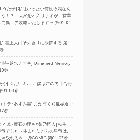
川うた子] 私はいったい何役令嬢なん
ょう！？～大変恐れ入りますが、営業
で異世界攻略いたします～ 第01-04
生] 雲上人はその香りに欲情する 第
2巻
九時×越水ナオキ] Unnamed Memory
10巻
あや] 冷たいミルク 僕は君の男【合冊
第01-03巻
コトラ×あずみ圭] 月が導く異世界道中
17巻
ゐるゑ×魔石の硬さ×柴乃櫂人] 転生し
皇帝でした～生まれながらの皇帝はこ
き残れるか～@COMIC 第01-07巻