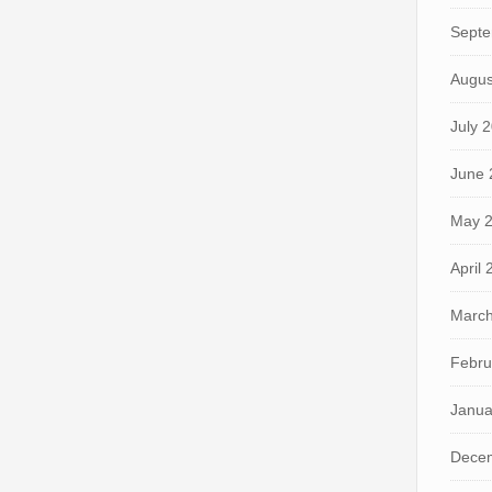
Septe
Augus
July 
June 
May 
April
March
Febru
Janua
Dece