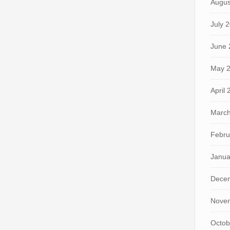
Augus
July 
June 
May 
April
March
Febru
Janua
Dece
Nove
Octob