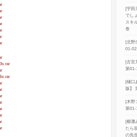
ar
[宇田
ar
でし
ar
スキル
ar
巻
ar
r
[北野
ar
01-0
ar
[古宮
3s.rar
第01-
ar
6s.rar
[樋口
ar
版】 
ar
ar
[木野
ar
第01-
ar
ar
[櫛灘
r
ar
たら
の先生