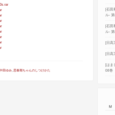
3s.rar
[石田和
ar
ル- 第
ar
ar
[石田和
ar
ar
ル- 第
ar
ar
[日高
r
[日高
[はま
08巻
中田ゆみ
,
思春期ちゃんのしつけかた
M