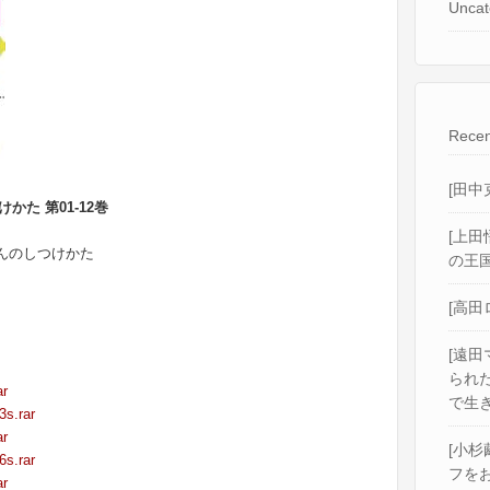
Uncat
Recen
[田中
かた 第01-12巻
[上田
ゃんのしつけかた
の王国
[高田
[遠田
られ
ar
で生き
3s.rar
ar
[小杉
6s.rar
フをお
ar