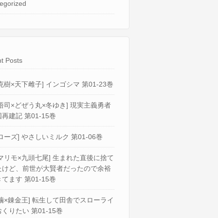
egorized
t Posts
克樹×天下雌子] インゴシマ 第01-23巻
悟司×どぜう丸×冬ゆき] 現実主義勇者
再建記 第01-15巻
ローズ] やさしいミルク 第01-06巻
マリモ×九頭七尾] 生まれた直後に捨て
たけど、前世が大賢者だったので余裕
てます 第01-15巻
繭×錬金王] 転生して田舎でスローライ
くりたい 第01-15巻