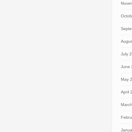
Nove
Octob
Septe
Augus
July 
June 
May 
April
March
Febru
Janua