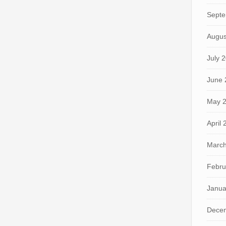
Septe
Augus
July 
June 
May 
April
March
Febru
Janua
Dece