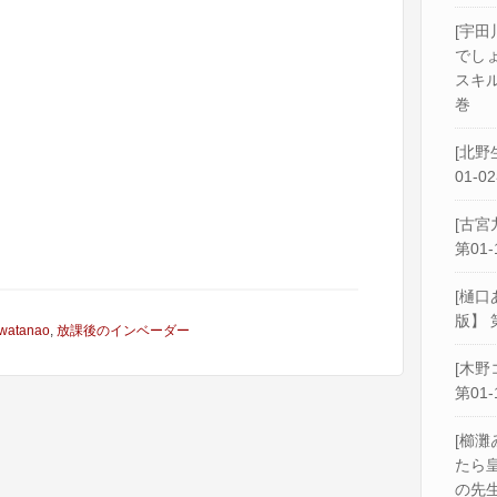
[宇田
でし
スキル
巻
[北野
01-0
[古宮
第01-
[樋口
版】 
watanao
,
放課後のインベーダー
[木野
第01-
[櫛灘
たら
の先生