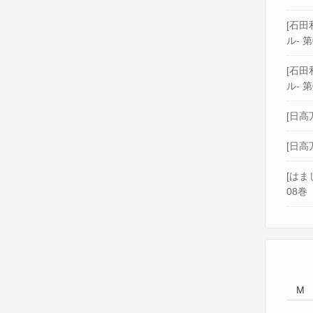
[石田和
ル- 第
[石田和
ル- 第
[日高
[日高
[はま
08巻
M