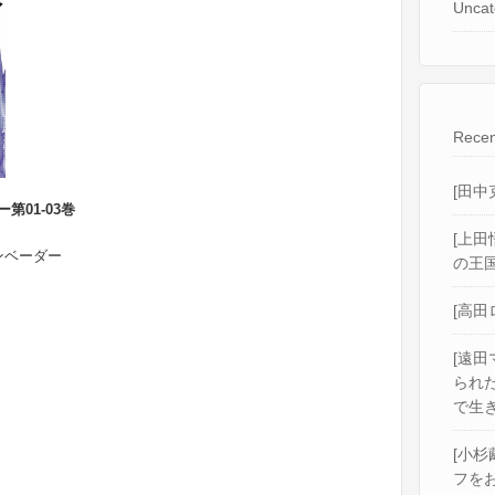
Uncat
Recen
[田中
ー第01-03巻
[上田
インベーダー
の王国
[高田
[遠田
られ
で生き
[小杉
フをお