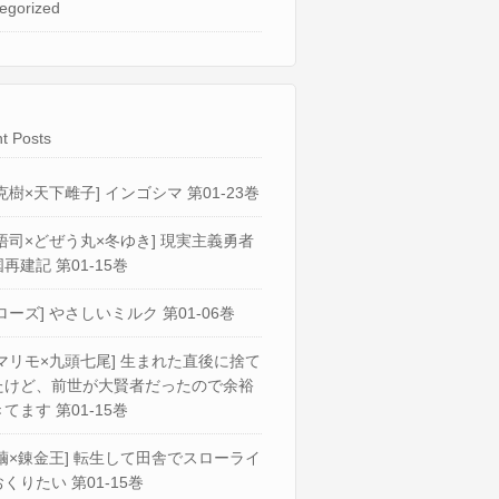
egorized
t Posts
克樹×天下雌子] インゴシマ 第01-23巻
悟司×どぜう丸×冬ゆき] 現実主義勇者
再建記 第01-15巻
ローズ] やさしいミルク 第01-06巻
マリモ×九頭七尾] 生まれた直後に捨て
たけど、前世が大賢者だったので余裕
てます 第01-15巻
繭×錬金王] 転生して田舎でスローライ
くりたい 第01-15巻