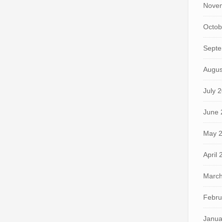
Nove
Octob
Septe
Augus
July 
June 
May 
April
March
Febru
Janua