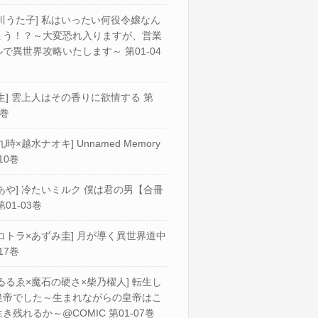
川うた子] 私はいったい何役令嬢なん
ょう！？～大変恐れ入りますが、営業
で異世界攻略いたします～ 第01-04
生] 雲上人はその香りに欲情する 第
2巻
九時×越水ナオキ] Unnamed Memory
10巻
あや] 冷たいミルク 僕は君の男【合冊
第01-03巻
コトラ×あずみ圭] 月が導く異世界道中
17巻
ゐるゑ×魔石の硬さ×柴乃櫂人] 転生し
皇帝でした～生まれながらの皇帝はこ
き残れるか～@COMIC 第01-07巻