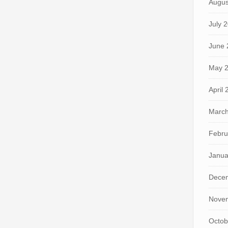
Augus
July 
June 
May 
April
March
Febru
Janua
Dece
Nove
Octob