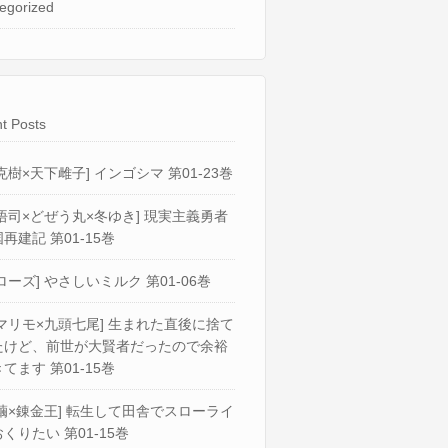
egorized
t Posts
克樹×天下雌子] インゴシマ 第01-23巻
悟司×どぜう丸×冬ゆき] 現実主義勇者
再建記 第01-15巻
ローズ] やさしいミルク 第01-06巻
マリモ×九頭七尾] 生まれた直後に捨て
たけど、前世が大賢者だったので余裕
てます 第01-15巻
繭×錬金王] 転生して田舎でスローライ
くりたい 第01-15巻