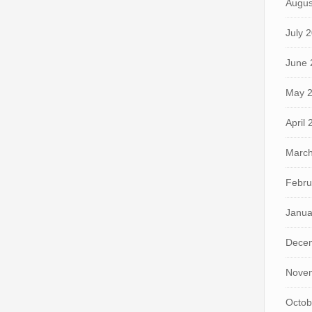
Augus
July 
June 
May 
April
March
Febru
Janua
Dece
Nove
Octob