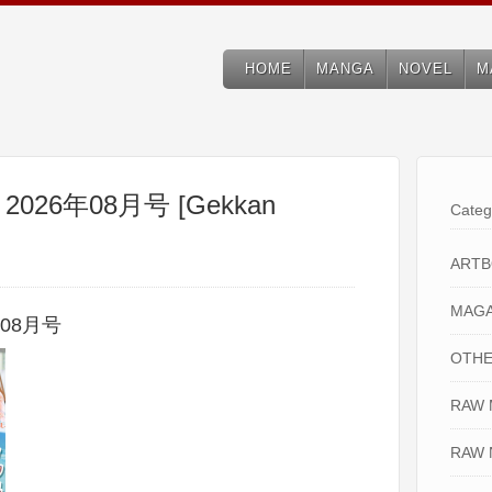
HOME
MANGA
NOVEL
M
26年08月号 [Gekkan
Categ
ART
MAGA
08月号
OTHE
RAW
RAW 