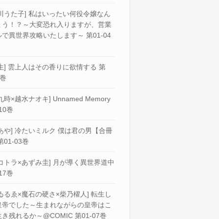
川うた子] 私はいったい何役令嬢なん
ょう！？～大変恐れ入りますが、営業
で異世界攻略いたします～ 第01-04
生] 雲上人はその香りに欲情する 第
2巻
九時×越水ナオキ] Unnamed Memory
10巻
あや] 冷たいミルク 僕は君の男【合冊
第01-03巻
コトラ×あずみ圭] 月が導く異世界道中
17巻
ゐるゑ×魔石の硬さ×柴乃櫂人] 転生し
皇帝でした～生まれながらの皇帝はこ
き残れるか～@COMIC 第01-07巻