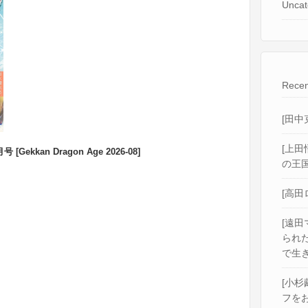
Uncat
Recen
[田中
[上田
ekkan Dragon Age 2026-08]
の王国
[高田
[遠田
られ
で生き
[小杉
フをお