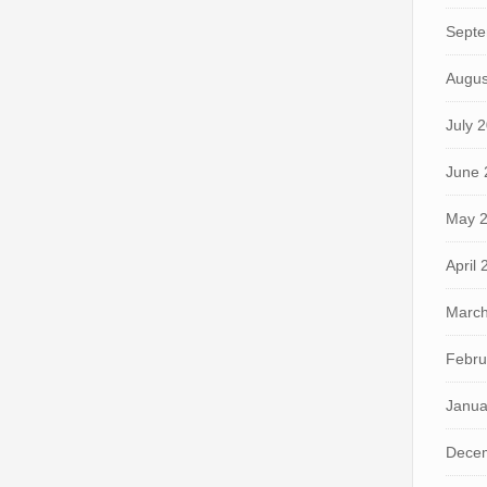
Septe
Augus
July 
June 
May 
April
March
Febru
Janua
Dece