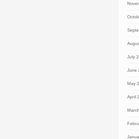
Nove
Octob
Septe
Augus
July 
June 
May 
April
March
Febru
Janua