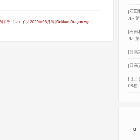
[石田和
ル- 第
刊ドラゴンエイジ 2020年08月号 [Gekkan Dragon Age
[石田和
ル- 第
[日高
[日高
[はま
08巻
M