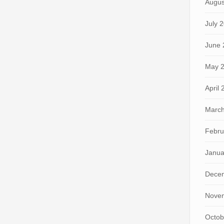
Augus
July 
June 
May 
April
March
Febru
Janua
Dece
Nove
Octob