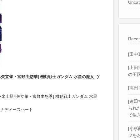
Uncat
Recen
[田中
[上田
の王国
山昂×矢立肇・富野由悠季] 機動戦士ガンダム 水星の魔女 ヴ
[高田
KE×米山昂×矢立肇・富野由悠季] 機動戦士ガンダム 水星
[遠田
られ
ァナディースハート
で生き
[小杉
フをお