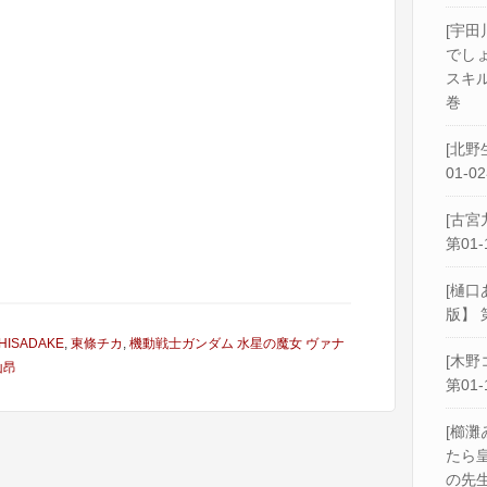
[宇田
でし
スキル
巻
[北野
01-0
[古宮
第01-
[樋口
版】 
HISADAKE
,
東條チカ
,
機動戦士ガンダム 水星の魔女 ヴァナ
[木野
山昂
第01-
[櫛灘
たら
の先生