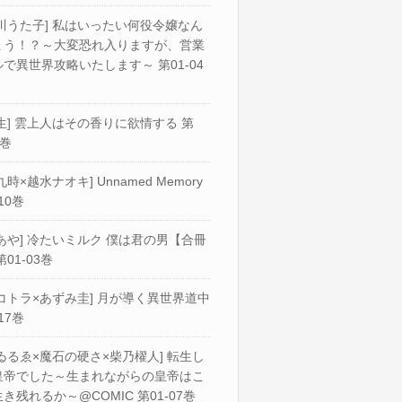
川うた子] 私はいったい何役令嬢なん
ょう！？～大変恐れ入りますが、営業
で異世界攻略いたします～ 第01-04
生] 雲上人はその香りに欲情する 第
2巻
九時×越水ナオキ] Unnamed Memory
10巻
あや] 冷たいミルク 僕は君の男【合冊
第01-03巻
コトラ×あずみ圭] 月が導く異世界道中
17巻
ゐるゑ×魔石の硬さ×柴乃櫂人] 転生し
皇帝でした～生まれながらの皇帝はこ
き残れるか～@COMIC 第01-07巻