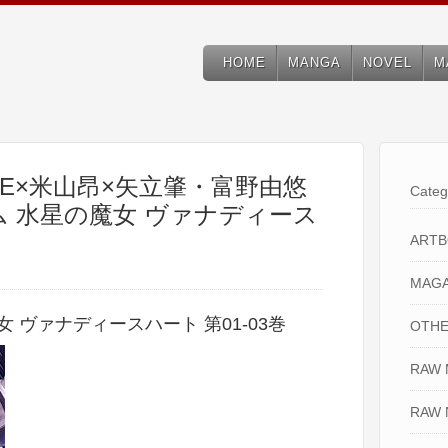
HOME
MANGA
NOVEL
M
AKE×米山昂×矢立肇・富野由悠
Categ
ム 水星の魔女 ヴァナディース
ART
MAGA
 ヴァナディースハート 第01-03巻
OTHE
RAW
RAW 