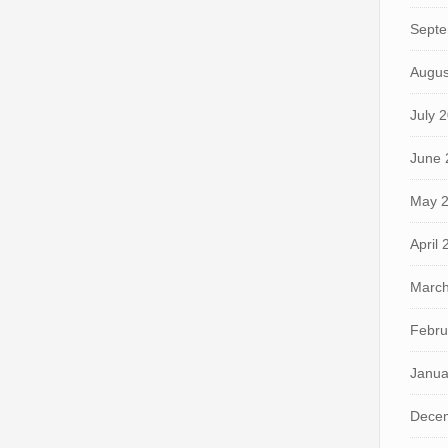
Septe
Augus
July 
June 
May 
April
March
Febru
Janua
Dece