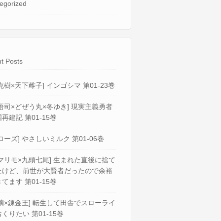
egorized
t Posts
克樹×天下雌子] インゴシマ 第01-23巻
悟司×どぜう丸×冬ゆき] 現実主義勇者
再建記 第01-15巻
ローズ] やさしいミルク 第01-06巻
マリモ×九頭七尾] 生まれた直後に捨て
たけど、前世が大賢者だったので余裕
てます 第01-15巻
繭×錬金王] 転生して田舎でスローライ
くりたい 第01-15巻