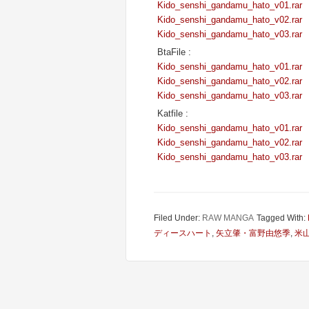
Kido_senshi_gandamu_hato_v01.rar
Kido_senshi_gandamu_hato_v02.rar
Kido_senshi_gandamu_hato_v03.rar
BtaFile :
Kido_senshi_gandamu_hato_v01.rar
Kido_senshi_gandamu_hato_v02.rar
Kido_senshi_gandamu_hato_v03.rar
Katfile :
Kido_senshi_gandamu_hato_v01.rar
Kido_senshi_gandamu_hato_v02.rar
Kido_senshi_gandamu_hato_v03.rar
Filed Under:
RAW MANGA
Tagged With:
ディースハート
,
矢立肇・富野由悠季
,
米