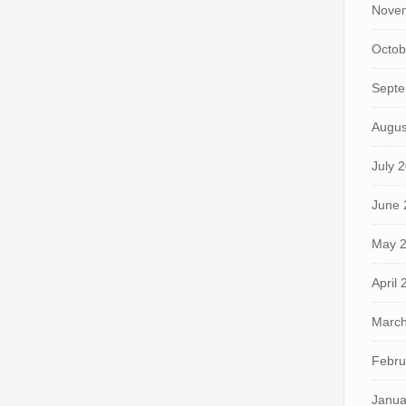
Nove
Octob
Septe
Augus
July 
June 
May 
April
March
Febru
Janua