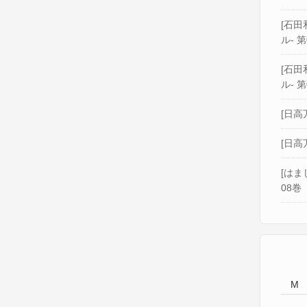
[石田和
ル- 第
[石田和
ル- 第
[日高
[日高
[はま
08巻
M