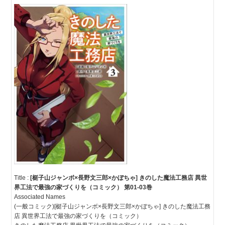
Title :
[梃子山ジャンボ×長野文三郎×かぼちゃ] きのした魔法工務店 異世
界工法で最強の家づくりを（コミック） 第01-03巻
Associated Names
(一般コミック)[梃子山ジャンボ×長野文三郎×かぼちゃ] きのした魔法工務
店 異世界工法で最強の家づくりを（コミック）