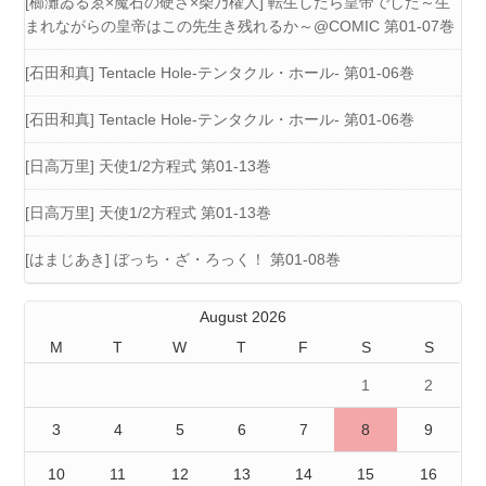
[櫛灘ゐるゑ×魔石の硬さ×柴乃櫂人] 転生したら皇帝でした～生
まれながらの皇帝はこの先生き残れるか～@COMIC 第01-07巻
[石田和真] Tentacle Hole-テンタクル・ホール- 第01-06巻
[石田和真] Tentacle Hole-テンタクル・ホール- 第01-06巻
[日高万里] 天使1/2方程式 第01-13巻
[日高万里] 天使1/2方程式 第01-13巻
[はまじあき] ぼっち・ざ・ろっく！ 第01-08巻
August 2026
M
T
W
T
F
S
S
1
2
3
4
5
6
7
8
9
10
11
12
13
14
15
16