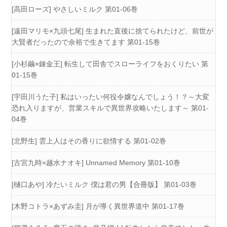
[高田ローズ] やさしいミルク 第01-06巻
[遠田マリモ×九頭七尾] 生まれた直後に捨てられたけど、前世が
大賢者だったので余裕で生きてます 第01-15巻
[小杉繭×錬金王] 転生して田舎でスローライフをおくりたい 第
01-15巻
[宇田川うた子] 私はいったい何役令嬢なんでしょう！？～大変
恐れ入りますが、営業スキルで異世界攻略いたします～ 第01-
04巻
[北野生] 雲上人はその香りに欲情する 第01-02巻
[古宮九時×越水ナオキ] Unnamed Memory 第01-10巻
[樋口あや] 冷たいミルク 僕は君の男【合冊版】 第01-03巻
[木野コトラ×あずみ圭] 月が導く異世界道中 第01-17巻