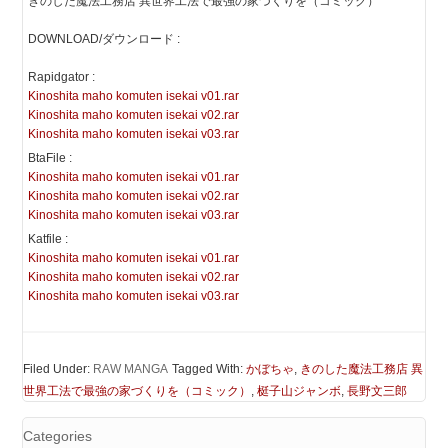
きのした魔法工務店 異世界工法で最強の家づくりを（コミック）
DOWNLOAD/ダウンロード :
Rapidgator :
Kinoshita maho komuten isekai v01.rar
Kinoshita maho komuten isekai v02.rar
Kinoshita maho komuten isekai v03.rar
BtaFile :
Kinoshita maho komuten isekai v01.rar
Kinoshita maho komuten isekai v02.rar
Kinoshita maho komuten isekai v03.rar
Katfile :
Kinoshita maho komuten isekai v01.rar
Kinoshita maho komuten isekai v02.rar
Kinoshita maho komuten isekai v03.rar
Filed Under:
RAW MANGA
Tagged With:
かぼちゃ
,
きのした魔法工務店 異
世界工法で最強の家づくりを（コミック）
,
梃子山ジャンボ
,
長野文三郎
Categories