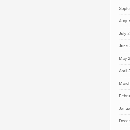
Septe
Augus
July 
June 
May 
April
March
Febru
Janua
Dece