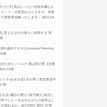
川うた子] 私はいったい何役令嬢なん
ょう！？～大変恐れ入りますが、営業
で異世界攻略いたします～ 第01-04
生] 雲上人はその香りに欲情する 第
2巻
九時×越水ナオキ] Unnamed Memory
10巻
あや] 冷たいミルク 僕は君の男【合冊
第01-03巻
コトラ×あずみ圭] 月が導く異世界道中
17巻
ゐるゑ×魔石の硬さ×柴乃櫂人] 転生し
皇帝でした～生まれながらの皇帝はこ
き残れるか～@COMIC 第01-07巻