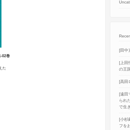
Uncat
Recen
[田中
-02巻
[上田
えた
の王国
[高田
[遠田
られ
で生き
[小杉
フをお