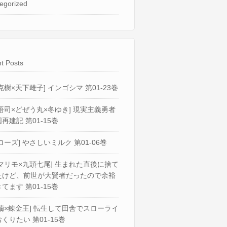
egorized
t Posts
克樹×天下雌子] インゴシマ 第01-23巻
悟司×どぜう丸×冬ゆき] 現実主義勇者
再建記 第01-15巻
ローズ] やさしいミルク 第01-06巻
マリモ×九頭七尾] 生まれた直後に捨て
たけど、前世が大賢者だったので余裕
てます 第01-15巻
繭×錬金王] 転生して田舎でスローライ
くりたい 第01-15巻