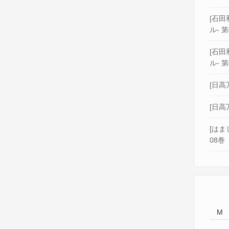
[石田和
ル- 第
[石田和
ル- 第
[日高
[日高
[はま
08巻
M