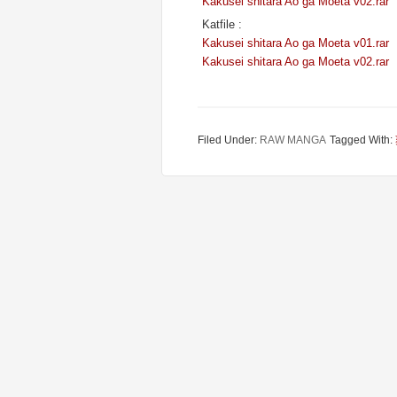
Kakusei shitara Ao ga Moeta v02.rar
Katfile :
Kakusei shitara Ao ga Moeta v01.rar
Kakusei shitara Ao ga Moeta v02.rar
Filed Under:
RAW MANGA
Tagged With: