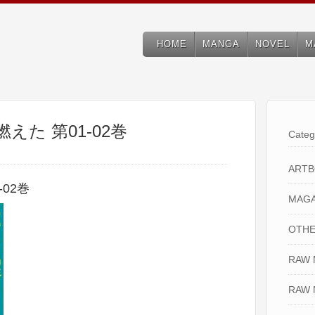
HOME
MANGA
NOVEL
M
えた 第01-02巻
Categ
ART
02巻
MAGA
OTHE
RAW
RAW 