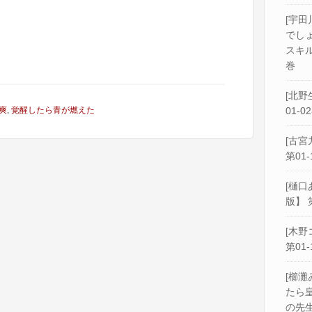
[宇田
でし
スキル
巻
[北野
爽
,
覚醒したら青が燃えた
01-0
[古宮
第01-
[樋口
版】 
[木野
第01-
[櫛灘
たら
の先生