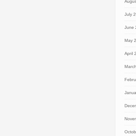
Augus
July 
June 
May 
April
March
Febru
Janua
Dece
Nove
Octob