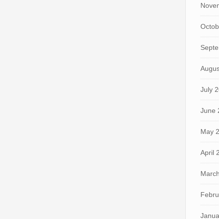
Nove
Octob
Septe
Augus
July 
June 
May 
April
March
Febru
Janua