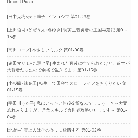
Recent Posts
[田中克樹×天下雌子] インゴシマ 第01-23巻
[上田悟司×どぜう丸×冬ゆき] 現実主義勇者の王国再建記 第01-
15巻
[高田ローズ] やさしいミルク 第01-06巻
[遠田マリモ×九頭七尾] 生まれた直後に捨てられたけど、前世が
大賢者だったので余裕で生きてます 第01-15巻
[小杉繭×錬金王] 転生して田舎でスローライフをおくりたい 第
01-15巻
[宇田川うた子] 私はいったい何役令嬢なんでしょう！？～大変
恐れ入りますが、営業スキルで異世界攻略いたします～ 第01-
04巻
[北野生] 雲上人はその香りに欲情する 第01-02巻