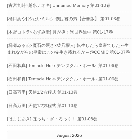
[古宮九時×越水ナオキ] Unnamed Memory 第01-10巻
[樋口あや] 冷たいミルク 僕は君の男【合冊版】 第01-03巻
[木野コトラ×あずみ圭] 月が導く異世界道中 第01-17巻
[櫛灘ゐるゑ×魔石の硬さ×柴乃櫂人] 転生したら皇帝でした～生
まれながらの皇帝はこの先生き残れるか～@COMIC 第01-07巻
[石田和真] Tentacle Hole-テンタクル・ホール- 第01-06巻
[石田和真] Tentacle Hole-テンタクル・ホール- 第01-06巻
[日高万里] 天使1/2方程式 第01-13巻
[日高万里] 天使1/2方程式 第01-13巻
[はまじあき] ぼっち・ざ・ろっく！ 第01-08巻
August 2026