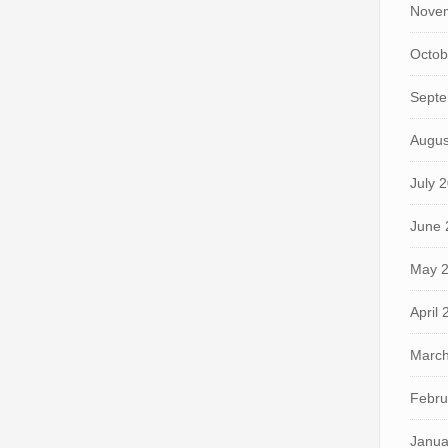
Nove
Octob
Septe
Augus
July 
June 
May 
April
March
Febru
Janua