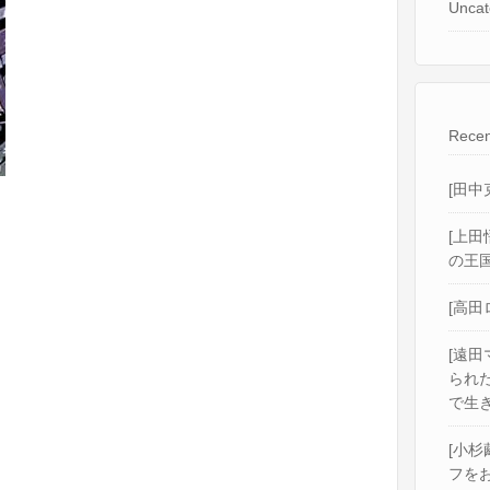
Uncat
Recen
[田中
[上田
の王国
[高田
[遠田
られ
で生き
[小杉
フをお