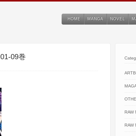
HOME
MANGA
NOVEL
M
1-09巻
Categ
ART
MAGA
OTHE
RAW
RAW 