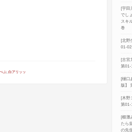
[宇田
でし
スキル
巻
[北野
01-0
[古宮
第01-
ぺぷ
,
白アリッッ
[樋口
版】 
[木野
第01-
[櫛灘
たら
の先生