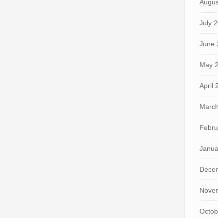
Augus
July 
June 
May 
April
March
Febru
Janua
Dece
Nove
Octob