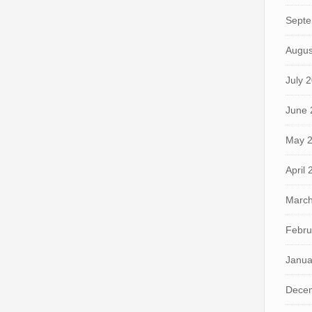
Septe
Augus
July 
June 
May 
April
March
Febru
Janua
Dece