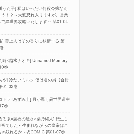
川うた子] 私はいったい何役令嬢なん
ょう！？～大変恐れ入りますが、営業
で異世界攻略いたします～ 第01-04
生] 雲上人はその香りに欲情する 第
2巻
九時×越水ナオキ] Unnamed Memory
10巻
あや] 冷たいミルク 僕は君の男【合冊
第01-03巻
コトラ×あずみ圭] 月が導く異世界道中
17巻
ゐるゑ×魔石の硬さ×柴乃櫂人] 転生し
皇帝でした～生まれながらの皇帝はこ
き残れるか～@COMIC 第01-07巻