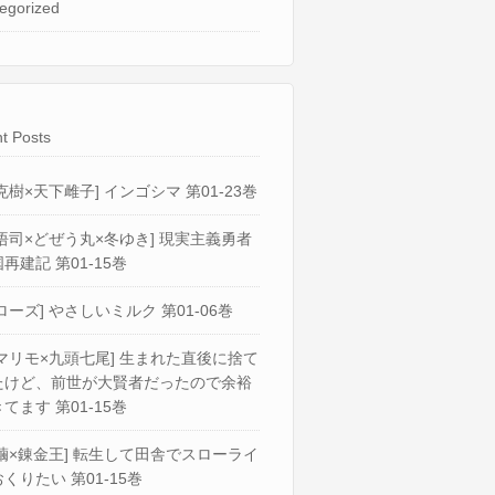
egorized
t Posts
克樹×天下雌子] インゴシマ 第01-23巻
悟司×どぜう丸×冬ゆき] 現実主義勇者
再建記 第01-15巻
ローズ] やさしいミルク 第01-06巻
マリモ×九頭七尾] 生まれた直後に捨て
たけど、前世が大賢者だったので余裕
てます 第01-15巻
繭×錬金王] 転生して田舎でスローライ
くりたい 第01-15巻