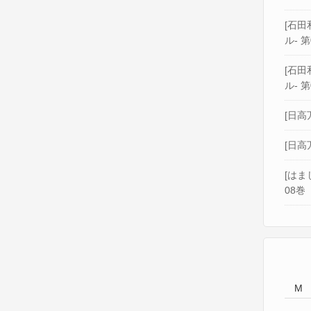
[石田和
ル- 第
[石田和
ル- 第
[日高
[日高
[はま
08巻
M