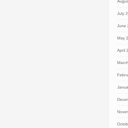
Augus
July 
June 
May 
April
March
Febru
Janua
Dece
Nove
Octob