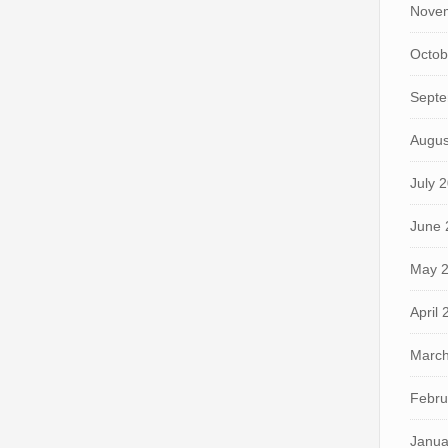
Nove
Octob
Septe
Augus
July 
June 
May 
April
March
Febru
Janua