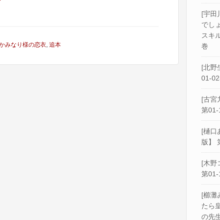
r
[宇田
でし
スキル
かみなり様の恋衣
,
追本
巻
[北野
01-0
[古宮
第01-
[樋口
版】 
[木野
第01-
[櫛灘
たら
の先生