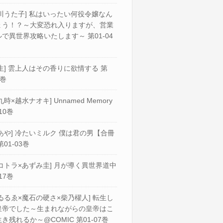
川うた子] 私はいったい何役令嬢なん
ょう！？～大変恐れ入りますが、営業
で異世界攻略いたします～ 第01-04
生] 雲上人はその香りに欲情する 第
2巻
九時×越水ナオキ] Unnamed Memory
10巻
あや] 冷たいミルク 僕は君の男【合冊
第01-03巻
コトラ×あずみ圭] 月が導く異世界道中
17巻
ゐるゑ×魔石の硬さ×柴乃櫂人] 転生し
皇帝でした～生まれながらの皇帝はこ
き残れるか～@COMIC 第01-07巻