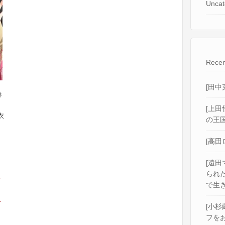
Uncat
Recen
[田中
巻
[上田
衣
の王国
[高田
[遠田
られ
r
で生き
r
[小杉
フをお