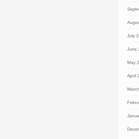
Septe
Augus
July 
June 
May 
April
March
Febru
Janua
Dece