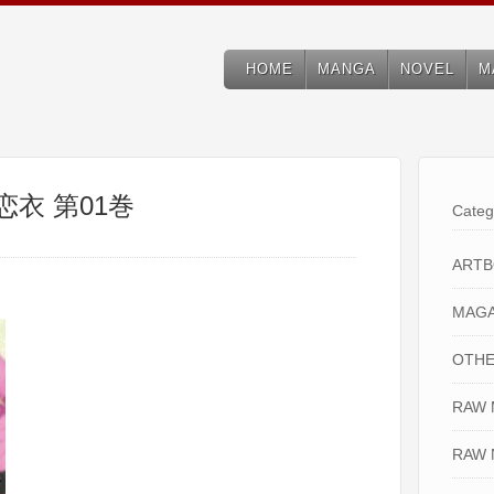
HOME
MANGA
NOVEL
M
恋衣 第01巻
Categ
ART
MAGA
OTHE
RAW
RAW 