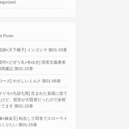
egorized
t Posts
克樹×天下雌子] インゴシマ 第01-23巻
悟司×どぜう丸×冬ゆき] 現実主義勇者
再建記 第01-15巻
ローズ] やさしいミルク 第01-06巻
マリモ×九頭七尾] 生まれた直後に捨て
たけど、前世が大賢者だったので余裕
てます 第01-15巻
繭×錬金王] 転生して田舎でスローライ
くりたい 第01-15巻