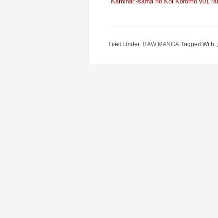
Kaminari-sama no Koi Koromo v01.ra
Filed Under:
RAW MANGA
Tagged With: