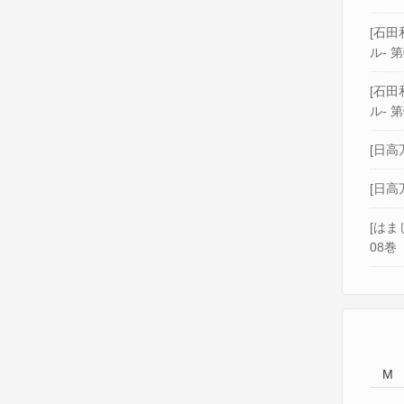
[石田和
ル- 第
[石田和
ル- 第
[日高
[日高
[はま
08巻
M