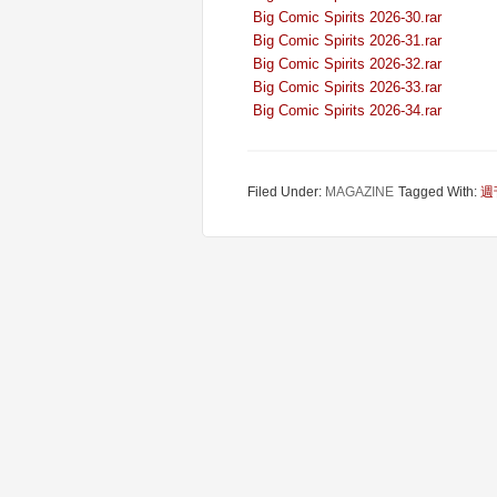
Big Comic Spirits 2026-30.rar
Big Comic Spirits 2026-31.rar
Big Comic Spirits 2026-32.rar
Big Comic Spirits 2026-33.rar
Big Comic Spirits 2026-34.rar
Filed Under:
MAGAZINE
Tagged With:
週