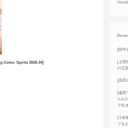
Uncat
Recen
[田中
[上田
mic Spirits 2026-34]
の王国
[高田
[遠田
られ
で生き
[小杉
フをお