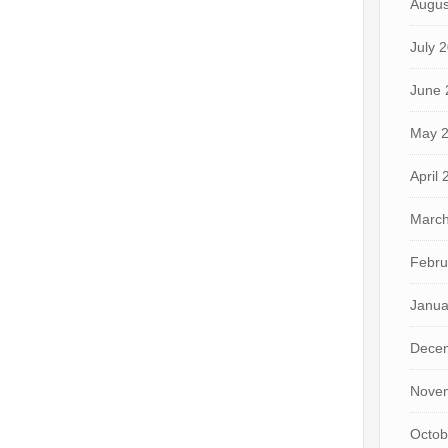
Augus
July 
June 
May 
April
March
Febru
Janua
Dece
Nove
Octob