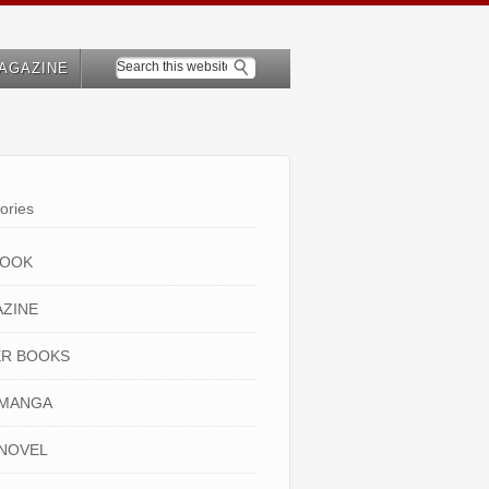
AGAZINE
ories
BOOK
ZINE
R BOOKS
 MANGA
NOVEL