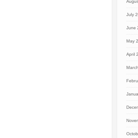
Augus
July 
June 
May 
April
March
Febru
Janua
Dece
Nove
Octob