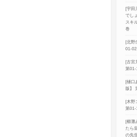
[宇田
でし
スキル
巻
[北野
01-0
[古宮
第01-
[樋口
版】 
[木野
第01-
[櫛灘
たら
の先生