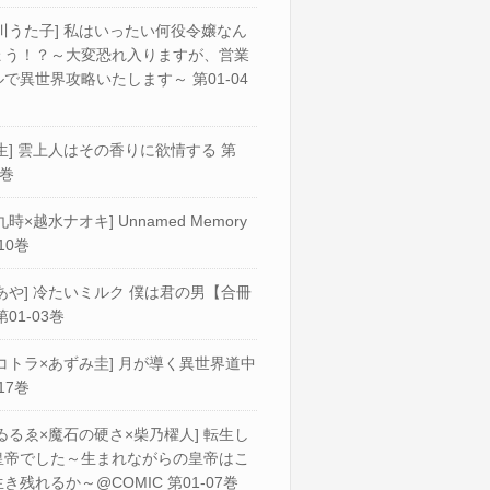
川うた子] 私はいったい何役令嬢なん
ょう！？～大変恐れ入りますが、営業
で異世界攻略いたします～ 第01-04
生] 雲上人はその香りに欲情する 第
2巻
九時×越水ナオキ] Unnamed Memory
10巻
あや] 冷たいミルク 僕は君の男【合冊
第01-03巻
コトラ×あずみ圭] 月が導く異世界道中
17巻
ゐるゑ×魔石の硬さ×柴乃櫂人] 転生し
皇帝でした～生まれながらの皇帝はこ
き残れるか～@COMIC 第01-07巻