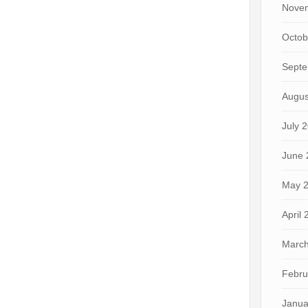
Nove
Octob
Septe
Augus
July 
June 
May 
April
March
Febru
Janua