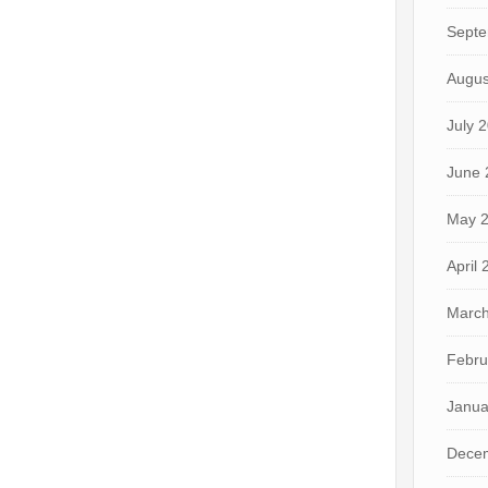
Septe
Augus
July 
June 
May 
April
March
Febru
Janua
Dece