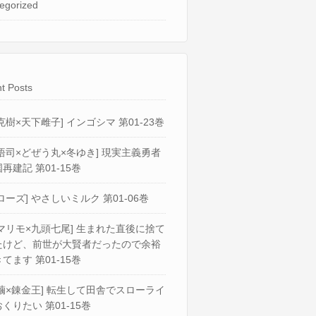
egorized
t Posts
克樹×天下雌子] インゴシマ 第01-23巻
悟司×どぜう丸×冬ゆき] 現実主義勇者
再建記 第01-15巻
ローズ] やさしいミルク 第01-06巻
マリモ×九頭七尾] 生まれた直後に捨て
たけど、前世が大賢者だったので余裕
てます 第01-15巻
繭×錬金王] 転生して田舎でスローライ
くりたい 第01-15巻