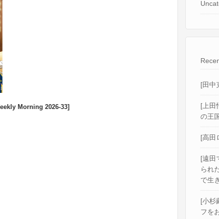
Uncat
Recen
[田中
[上田
y Morning 2026-33]
の王国
[高田
[遠田
られ
で生き
[小杉
フをお