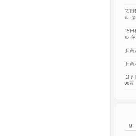
[石田和
ル- 第
[石田和
ル- 第
[日高
[日高
[はま
08巻
M