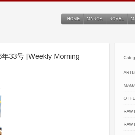
HOME
MANGA
NOVEL
M
3号 [Weekly Morning
Categ
ART
MAGA
号
OTHE
RAW
RAW 