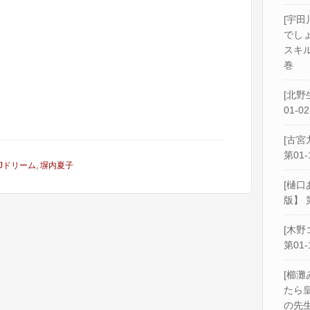
[宇田
でし
スキル
巻
[北野
01-0
[古宮
第01-
Jドリーム
,
塀内夏子
[樋口
版】 
[木野
第01-
[櫛灘
たら
の先生