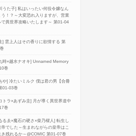
川うた子] 私はいったい何役令嬢なん
ょう！？～大変恐れ入りますが、営業
で異世界攻略いたします～ 第01-04
生] 雲上人はその香りに欲情する 第
2巻
九時×越水ナオキ] Unnamed Memory
10巻
あや] 冷たいミルク 僕は君の男【合冊
第01-03巻
コトラ×あずみ圭] 月が導く異世界道中
17巻
ゐるゑ×魔石の硬さ×柴乃櫂人] 転生し
皇帝でした～生まれながらの皇帝はこ
き残れるか～@COMIC 第01-07巻