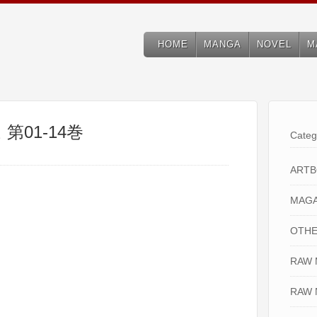
HOME
MANGA
NOVEL
M
第01-14巻
Categ
ART
MAGA
OTHE
RAW
RAW 