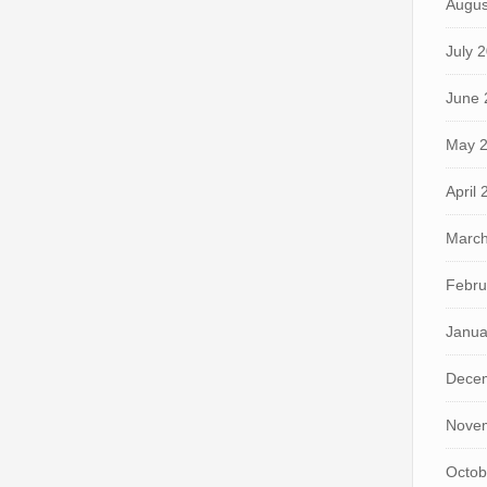
Augus
July 
June 
May 
April
March
Febru
Janua
Dece
Nove
Octob