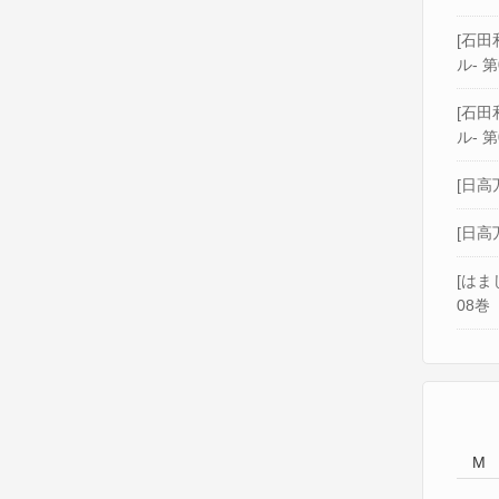
[石田和
ル- 第
[石田和
ル- 第
[日高
[日高
[はま
08巻
M