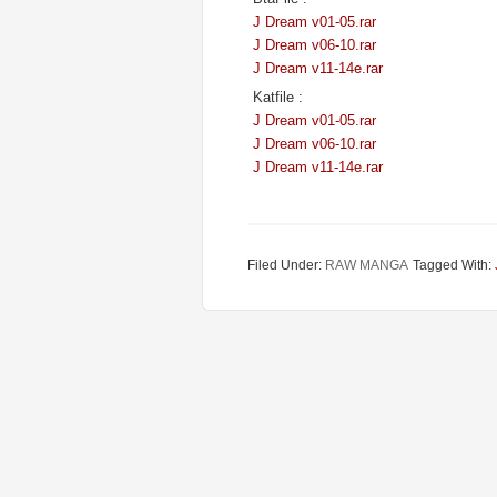
J Dream v01-05.rar
J Dream v06-10.rar
J Dream v11-14e.rar
Katfile :
J Dream v01-05.rar
J Dream v06-10.rar
J Dream v11-14e.rar
Filed Under:
RAW MANGA
Tagged With: