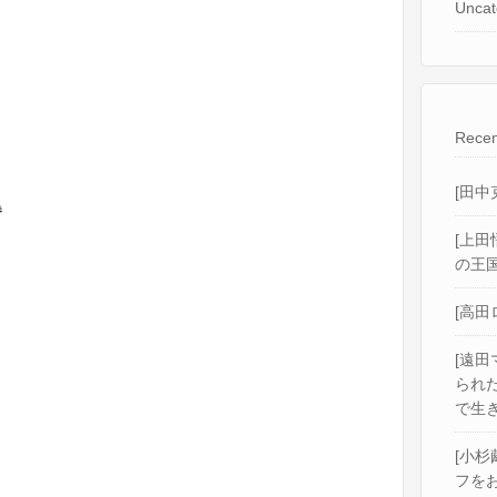
Uncat
Recen
[田中
巻
[上田
の王国
[高田
[遠田
られ
で生き
[小杉
フをお