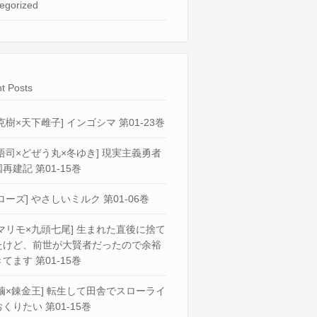
egorized
t Posts
克樹×天下雌子] インゴシマ 第01-23巻
悟司×どぜう丸×冬ゆき] 現実主義勇者
再建記 第01-15巻
ローズ] やさしいミルク 第01-06巻
マリモ×九頭七尾] 生まれた直後に捨て
たけど、前世が大賢者だったので余裕
てます 第01-15巻
繭×錬金王] 転生して田舎でスローライ
くりたい 第01-15巻