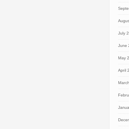
Septe
Augus
July 
June 
May 
April
March
Febru
Janua
Dece