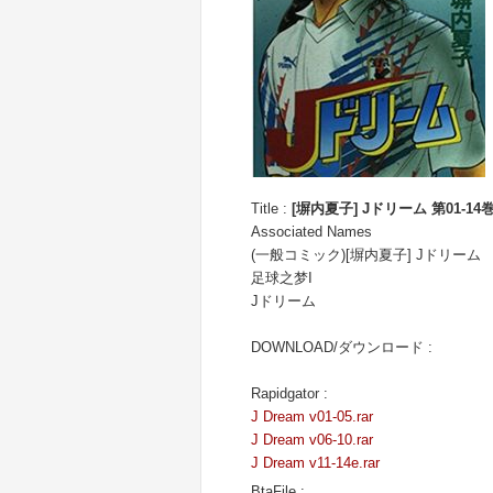
Title :
[塀内夏子] Jドリーム 第01-14
Associated Names
(一般コミック)[塀内夏子] Jドリーム
足球之梦I
Jドリーム
DOWNLOAD/ダウンロード :
Rapidgator :
J Dream v01-05.rar
J Dream v06-10.rar
J Dream v11-14e.rar
BtaFile :