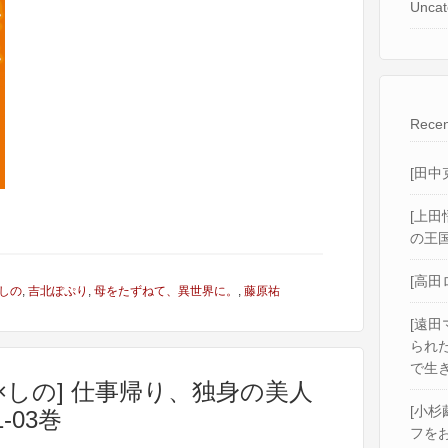
Uncat
Recen
[田中
[上田
の王国
[高田
しの
,
吉北ぽぷり
,
母をたずねて、異世界に。
,
藤原祐
[遠田
られ
で生き
×しの] 仕事帰り、独身の美人
[小杉
-03巻
フをお