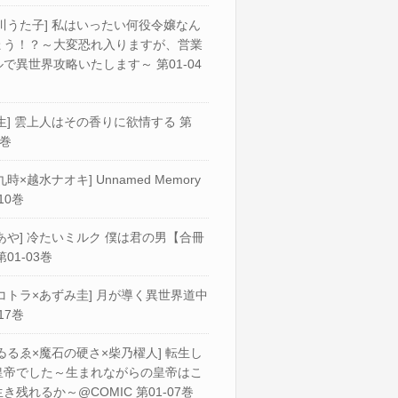
川うた子] 私はいったい何役令嬢なん
ょう！？～大変恐れ入りますが、営業
で異世界攻略いたします～ 第01-04
生] 雲上人はその香りに欲情する 第
2巻
九時×越水ナオキ] Unnamed Memory
10巻
あや] 冷たいミルク 僕は君の男【合冊
第01-03巻
コトラ×あずみ圭] 月が導く異世界道中
17巻
ゐるゑ×魔石の硬さ×柴乃櫂人] 転生し
皇帝でした～生まれながらの皇帝はこ
き残れるか～@COMIC 第01-07巻