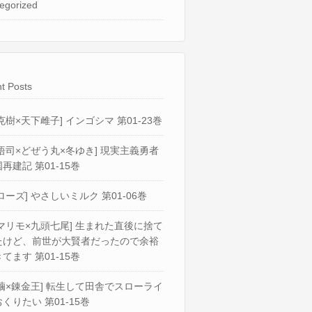
egorized
t Posts
克樹×天下雌子] インゴシマ 第01-23巻
悟司×どぜう丸×冬ゆき] 現実主義勇者
再建記 第01-15巻
ローズ] やさしいミルク 第01-06巻
マリモ×九頭七尾] 生まれた直後に捨て
たけど、前世が大賢者だったので余裕
てます 第01-15巻
繭×錬金王] 転生して田舎でスローライ
くりたい 第01-15巻