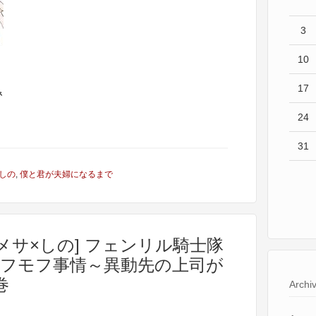
3
10
17
24
31
しの
,
僕と君が夫婦になるまで
メサ×しの] フェンリル騎士隊
フモフ事情～異動先の上司が
巻
Archi