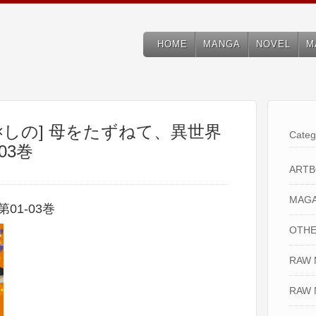
HOME
MANGA
NOVEL
M
×しの] 母をたずねて、異世界
Categ
03巻
ART
MAGA
01-03巻
OTHE
RAW
RAW 