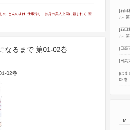
[石田和
しの
,
とんのすけ
,
仕事帰り、独身の美人上司に頼まれて
,
望
ル- 第
[石田和
ル- 第
になるまで 第01-02巻
[日高
[日高
-02巻
[はま
08巻
M