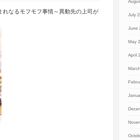
Augus
まれなるモフモフ事情～異動先の上司が
July 
June 
May 
April
March
Febru
Janua
Dece
Nove
Octob