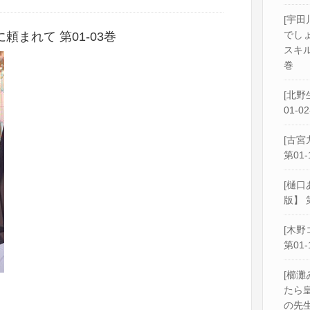
[宇田
でし
まれて 第01-03巻
スキル
巻
[北野
01-0
[古宮
第01-
[樋口
版】 
[木野
第01-
[櫛灘
たら
の先生