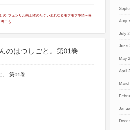
Septe
しの
,
フェンリル騎士隊のたぐいまれなるモフモフ事情～異
Augus
牛野こも
July 
June 
さんのはつしごと。第01巻
May 
April
。 第01巻
March
Febru
Janua
Dece