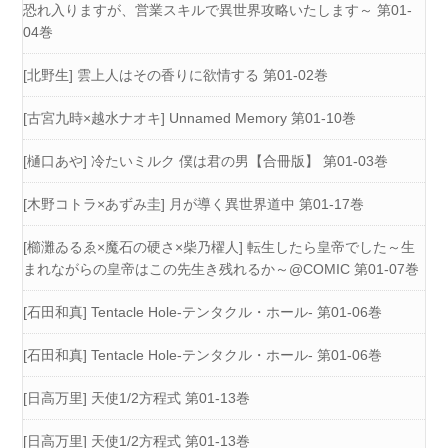
恐れ入りますが、営業スキルで異世界攻略いたします～ 第01-
04巻
[北野生] 雲上人はその香りに欲情する 第01-02巻
[古宮九時×越水ナオキ] Unnamed Memory 第01-10巻
[樋口あや] 冷たいミルク 僕は君の男【合冊版】 第01-03巻
[木野コトラ×あずみ圭] 月が導く異世界道中 第01-17巻
[櫛灘ゐるゑ×魔石の硬さ×柴乃櫂人] 転生したら皇帝でした～生
まれながらの皇帝はこの先生き残れるか～@COMIC 第01-07巻
[石田和真] Tentacle Hole-テンタクル・ホール- 第01-06巻
[石田和真] Tentacle Hole-テンタクル・ホール- 第01-06巻
[日高万里] 天使1/2方程式 第01-13巻
[日高万里] 天使1/2方程式 第01-13巻