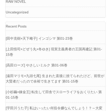
RAW NOVEL
Uncategorized
Recent Posts
[田中克樹×天下雌子] インゴシマ 第01-23巻
[上田悟司×どぜう丸×冬ゆき] 現実主義勇者の王国再建記 第01-
15巻
[高田ローズ] やさしいミルク 第01-06巻
[遠田マリモ×九頭七尾] 生まれた直後に捨てられたけど、前世が
大賢者だったので余裕で生きてます 第01-15巻
[小杉繭×錬金王] 転生して田舎でスローライフをおくりたい 第
01-15巻
[宇田川うた子] 私はいったい何役令嬢なんでしょう！？～大変