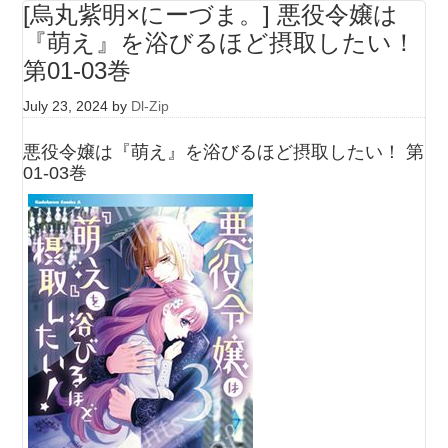
[烏丸紫明×にーづま。] 悪役令嬢は
『萌え』を浴びるほど摂取したい！
第01-03巻
July 23, 2024
by
Dl-Zip
悪役令嬢は『萌え』を浴びるほど摂取したい！ 第
01-03巻