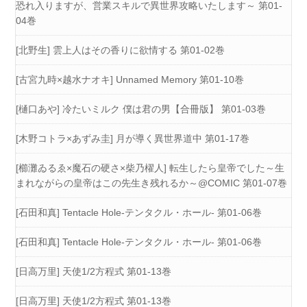
恐れ入りますが、営業スキルで異世界攻略いたします～ 第01-
04巻
[北野生] 雲上人はその香りに欲情する 第01-02巻
[古宮九時×越水ナオキ] Unnamed Memory 第01-10巻
[樋口あや] 冷たいミルク 僕は君の男【合冊版】 第01-03巻
[木野コトラ×あずみ圭] 月が導く異世界道中 第01-17巻
[櫛灘ゐるゑ×魔石の硬さ×柴乃櫂人] 転生したら皇帝でした～生
まれながらの皇帝はこの先生き残れるか～@COMIC 第01-07巻
[石田和真] Tentacle Hole-テンタクル・ホール- 第01-06巻
[石田和真] Tentacle Hole-テンタクル・ホール- 第01-06巻
[日高万里] 天使1/2方程式 第01-13巻
[日高万里] 天使1/2方程式 第01-13巻