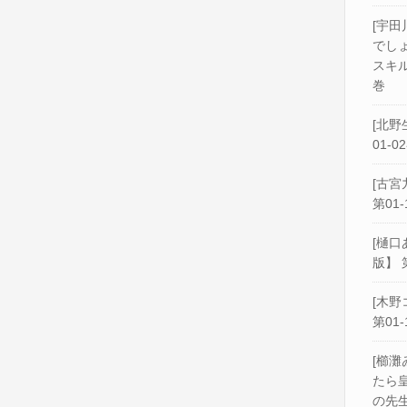
[宇田
でし
スキル
巻
[北野
01-0
[古宮
第01-
[樋口
版】 
[木野
第01-
[櫛灘
たら
の先生