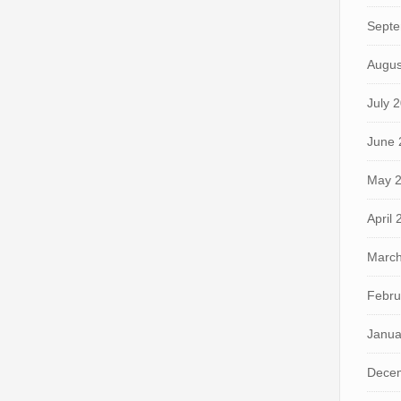
Septe
Augus
July 
June 
May 
April
March
Febru
Janua
Dece