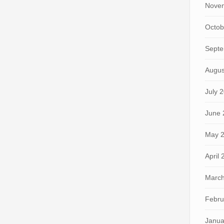
Nove
Octob
Septe
Augus
July 
June 
May 
April
March
Febru
Janua