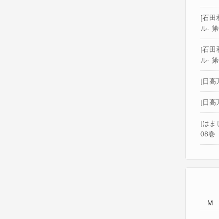
[石田和
ル- 第
[石田和
ル- 第
[日高
[日高
[はま
08巻
M