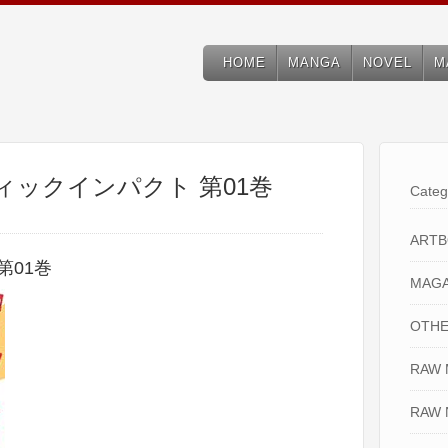
HOME
MANGA
NOVEL
M
ティックインパクト 第01巻
Categ
ART
第01巻
MAGA
OTHE
RAW
RAW 