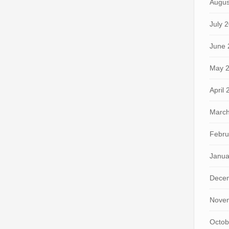
Augus
July 
June 
May 
April
March
Febru
Janua
Dece
Nove
Octob