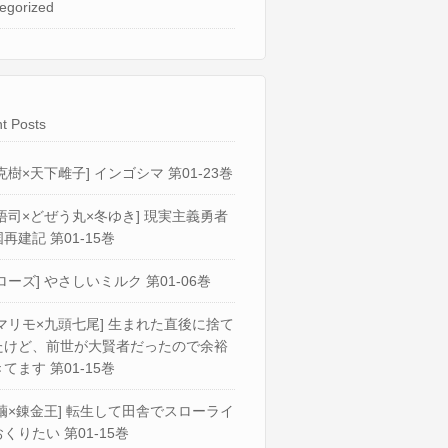
egorized
t Posts
克樹×天下雌子] インゴシマ 第01-23巻
悟司×どぜう丸×冬ゆき] 現実主義勇者
再建記 第01-15巻
ローズ] やさしいミルク 第01-06巻
マリモ×九頭七尾] 生まれた直後に捨て
たけど、前世が大賢者だったので余裕
てます 第01-15巻
繭×錬金王] 転生して田舎でスローライ
くりたい 第01-15巻