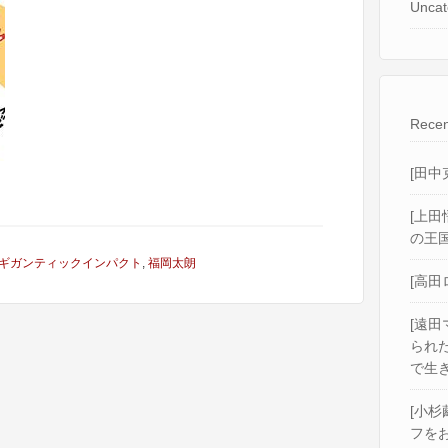
Uncat
Recen
[田中
[上田
の王国
ギガンティックインパクト
,
福岡太朗
[高田
[遠田
られ
で生き
[小杉
フをお