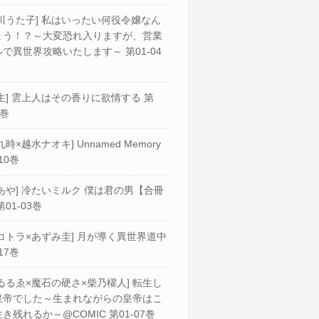
川うた子] 私はいったい何役令嬢なん
ょう！？～大変恐れ入りますが、営業
で異世界攻略いたします～ 第01-04
生] 雲上人はその香りに欲情する 第
2巻
九時×越水ナオキ] Unnamed Memory
10巻
あや] 冷たいミルク 僕は君の男【合冊
第01-03巻
コトラ×あずみ圭] 月が導く異世界道中
17巻
ゐるゑ×魔石の硬さ×柴乃櫂人] 転生し
皇帝でした～生まれながらの皇帝はこ
き残れるか～@COMIC 第01-07巻