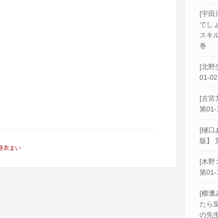
[宇田
でし
スキル
巻
[北野
01-0
[古宮
第01-
[樋口
版】 
亜衣まい
[木野
第01-
[櫛灘
たら
の先生