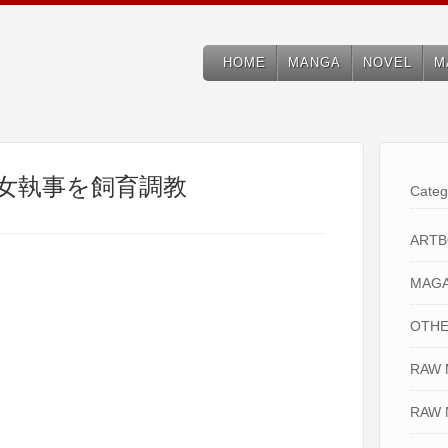
HOME
MANGA
NOVEL
M
と女執事を飼育調教
Categ
ART
MAGA
OTHE
RAW
RAW 