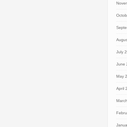
Nove
Octob
Septe
Augus
July 
June 
May 
April
March
Febru
Janua