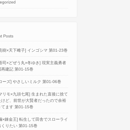
egorized
t Posts
克樹×天下雌子] インゴシマ 第01-23巻
悟司×どぜう丸×冬ゆき] 現実主義勇者
再建記 第01-15巻
ローズ] やさしいミルク 第01-06巻
マリモ×九頭七尾] 生まれた直後に捨て
たけど、前世が大賢者だったので余裕
てます 第01-15巻
繭×錬金王] 転生して田舎でスローライ
くりたい 第01-15巻