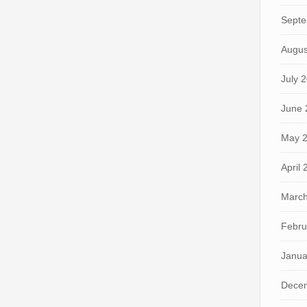
Septe
Augus
July 
June 
May 
April
March
Febru
Janua
Dece