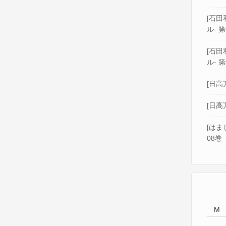
[石田和
ル- 第
[石田和
ル- 第
[日高
[日高
[はま
08巻
M