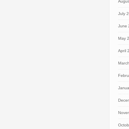
Augus
July 
June 
May 
April
March
Febru
Janua
Dece
Nove
Octob