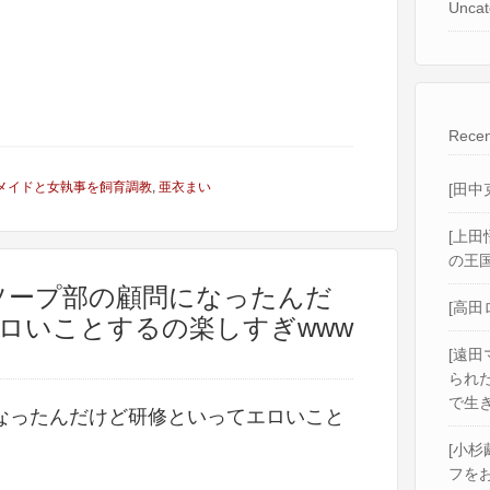
Uncat
Recen
メイドと女執事を飼育調教
,
亜衣まい
[田中
[上田
の王国
】ソープ部の顧問になったんだ
[高田
ロいことするの楽しすぎwww
[遠田
られ
で生き
なったんだけど研修といってエロいこと
[小杉
フをお