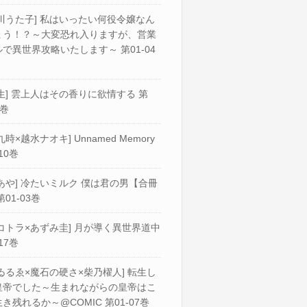
川うた子] 私はいったい何役令嬢なん
ょう！？～大変恐れ入りますが、営業
で異世界攻略いたします～ 第01-04
生] 雲上人はその香りに欲情する 第
2巻
九時×越水ナオキ] Unnamed Memory
10巻
あや] 冷たいミルク 僕は君の男【合冊
第01-03巻
コトラ×あずみ圭] 月が導く異世界道中
17巻
ゐるゑ×魔石の硬さ×柴乃櫂人] 転生し
皇帝でした～生まれながらの皇帝はこ
き残れるか～@COMIC 第01-07巻