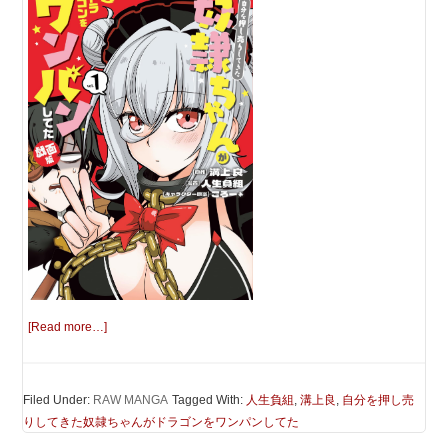
[Read more…]
Filed Under:
RAW MANGA
Tagged With:
人生負組
,
溝上良
,
自分を押し売
りしてきた奴隷ちゃんがドラゴンをワンパンしてた