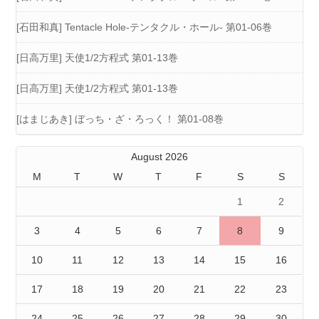
[石田和真] Tentacle Hole-テンタクル・ホール- 第01-06巻
[日高万里] 天使1/2方程式 第01-13巻
[日高万里] 天使1/2方程式 第01-13巻
[はまじあき] ぼっち・ざ・ろっく！ 第01-08巻
August 2026
M
T
W
T
F
S
S
1
2
3
4
5
6
7
8
9
10
11
12
13
14
15
16
17
18
19
20
21
22
23
24
25
26
27
28
29
30