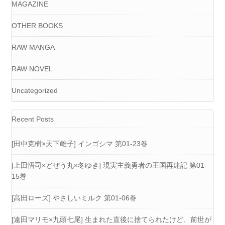
MAGAZINE
OTHER BOOKS
RAW MANGA
RAW NOVEL
Uncategorized
Recent Posts
[田中克樹×天下雌子] インゴシマ 第01-23巻
[上田悟司×どぜう丸×冬ゆき] 現実主義勇者の王国再建記 第01-
15巻
[高田ローズ] やさしいミルク 第01-06巻
[遠田マリモ×九頭七尾] 生まれた直後に捨てられたけど、前世が