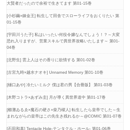
大賢者だったので余裕で生きてます 第01-15巻
[小杉繭×錬金王] 転生して田舎でスローライフをおくりたい 第
01-15巻
[宇田川うた子] 私はいったい何役令嬢なんでしょう！？～大変
恐れ入りますが、営業スキルで異世界攻略いたします～ 第01-
04巻
[北野生] 雲上人はその香りに欲情する 第01-02巻
[古宮九時×越水ナオキ] Unnamed Memory 第01-10巻
[樋口あや] 冷たいミルク 僕は君の男【合冊版】 第01-03巻
[木野コトラ×あずみ圭] 月が導く異世界道中 第01-17巻
[櫛灘ゐるゑ×魔石の硬さ×柴乃櫂人] 転生したら皇帝でした～生
まれながらの皇帝はこの先生き残れるか～@COMIC 第01-07巻
[石田和真] Tentacle Hole-テンタクル・ホール- 第01-06巻