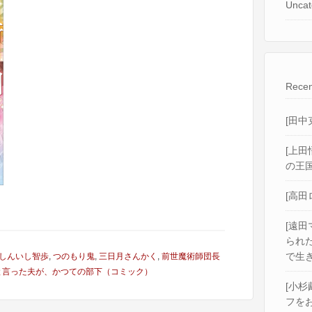
Uncat
Recen
[田中
[上田
の王国
[高田
[遠田
られ
で生き
しんいし智歩
,
つのもり鬼
,
三日月さんかく
,
前世魔術師団長
と言った夫が、かつての部下（コミック）
[小杉
フをお