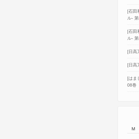
[石田和
ル- 第
[石田和
ル- 第
[日高
[日高
[はま
08巻
M