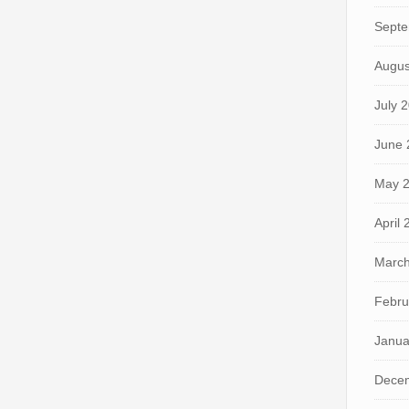
Septe
Augus
July 
June 
May 
April
March
Febru
Janua
Dece