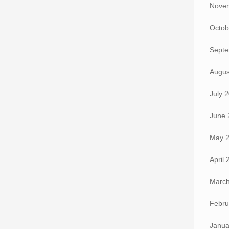
Nove
Octob
Septe
Augus
July 
June 
May 
April
March
Febru
Janua