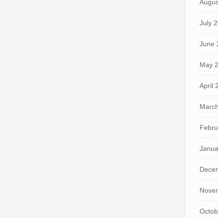
Augus
July 
June 
May 
April
March
Febru
Janua
Dece
Nove
Octob