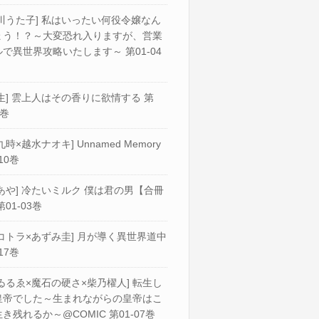
川うた子] 私はいったい何役令嬢なん
ょう！？～大変恐れ入りますが、営業
で異世界攻略いたします～ 第01-04
生] 雲上人はその香りに欲情する 第
2巻
九時×越水ナオキ] Unnamed Memory
10巻
あや] 冷たいミルク 僕は君の男【合冊
第01-03巻
コトラ×あずみ圭] 月が導く異世界道中
17巻
ゐるゑ×魔石の硬さ×柴乃櫂人] 転生し
皇帝でした～生まれながらの皇帝はこ
き残れるか～@COMIC 第01-07巻