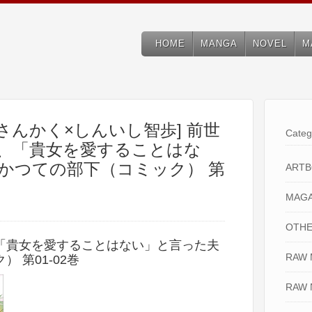
HOME
MANGA
NOVEL
M
さんかく×しんいし智歩] 前世
Categ
、「貴女を愛することはな
かつての部下（コミック） 第
ART
MAGA
OTHE
「貴女を愛することはない」と言った夫
RAW
 第01-02巻
RAW 