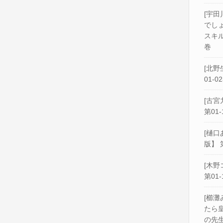
[宇田
でし
スキル
巻
[北野
01-0
[古宮
第01-
[樋口
版】 
[木野
第01-
[櫛灘
たら
の先生