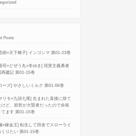
egorized
t Posts
克樹×天下雌子] インゴシマ 第01-23巻
悟司×どぜう丸×冬ゆき] 現実主義勇者
再建記 第01-15巻
ローズ] やさしいミルク 第01-06巻
マリモ×九頭七尾] 生まれた直後に捨て
たけど、前世が大賢者だったので余裕
てます 第01-15巻
繭×錬金王] 転生して田舎でスローライ
くりたい 第01-15巻