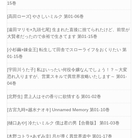
15巻
[高田ローズ] やさしいミルク 第01-06巻
[遠田マリモ×九頭七尾] 生まれた直後に捨てられたけど、前世が
大賢者だったので余裕で生きてます 第01-15巻
[小杉繭×錬金王] 転生して田舎でスローライフをおくりたい 第
01-15巻
[宇田川うた子] 私はいったい何役令嬢なんでしょう！？～大変
恐れ入りますが、営業スキルで異世界攻略いたします～ 第01-
04巻
[北野生] 雲上人はその香りに欲情する 第01-02巻
[古宮九時×越水ナオキ] Unnamed Memory 第01-10巻
[樋口あや] 冷たいミルク 僕は君の男【合冊版】 第01-03巻
[木野コトラ×あずみ圭] 月が導く異世界道中 第01-17巻