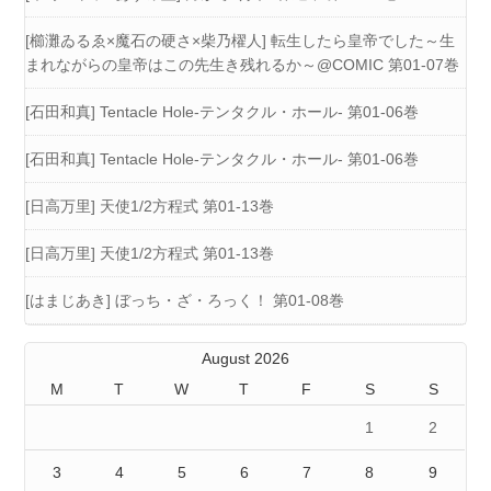
[櫛灘ゐるゑ×魔石の硬さ×柴乃櫂人] 転生したら皇帝でした～生
まれながらの皇帝はこの先生き残れるか～@COMIC 第01-07巻
[石田和真] Tentacle Hole-テンタクル・ホール- 第01-06巻
[石田和真] Tentacle Hole-テンタクル・ホール- 第01-06巻
[日高万里] 天使1/2方程式 第01-13巻
[日高万里] 天使1/2方程式 第01-13巻
[はまじあき] ぼっち・ざ・ろっく！ 第01-08巻
August 2026
M
T
W
T
F
S
S
1
2
3
4
5
6
7
8
9