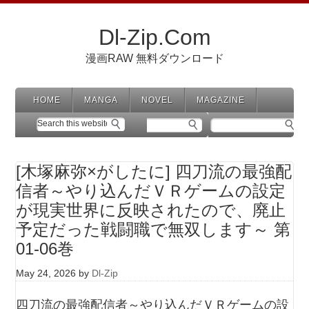
Dl-Zip.Com
漫画RAW 無料ダウンロード
HOME
MANGA
NOVEL
MAGAZINE
[木塚麻弥×がしたに] 四刀流の最強配
信者～やり込んだＶＲゲームの設定
が現実世界に反映されたので、廃止
予定だった戦闘職で無双します～ 第
01-06巻
May 24, 2026
by
Dl-Zip
四刀流の最強配信者～やり込んだＶＲゲームの設