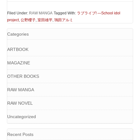
Filed Under:
RAW MANGA
Tagged With:
ラブライブ! ―School idol
project
,
公野櫻子
,
室田雄平
,
鴇田アルミ
Categories
ARTBOOK
MAGAZINE
OTHER BOOKS
RAW MANGA
RAW NOVEL
Uncategorized
Recent Posts