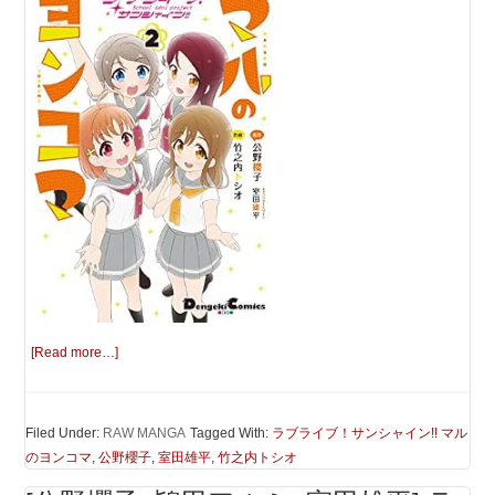
[Read more…]
Filed Under:
RAW MANGA
Tagged With:
ラブライブ！サンシャイン!! マル
のヨンコマ
,
公野櫻子
,
室田雄平
,
竹之内トシオ