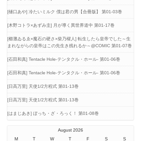
[樋口あや] 冷たいミルク 僕は君の男【合冊版】 第01-03巻
[木野コトラ×あずみ圭] 月が導く異世界道中 第01-17巻
[櫛灘ゐるゑ×魔石の硬さ×柴乃櫂人] 転生したら皇帝でした～生
まれながらの皇帝はこの先生き残れるか～@COMIC 第01-07巻
[石田和真] Tentacle Hole-テンタクル・ホール- 第01-06巻
[石田和真] Tentacle Hole-テンタクル・ホール- 第01-06巻
[日高万里] 天使1/2方程式 第01-13巻
[日高万里] 天使1/2方程式 第01-13巻
[はまじあき] ぼっち・ざ・ろっく！ 第01-08巻
August 2026
M
T
W
T
F
S
S