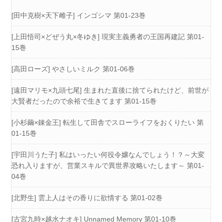
[田中克樹×天下雌子] インゴシマ 第01-23巻
[上田悟司×どぜう丸×冬ゆき] 現実主義勇者の王国再建記 第01-
15巻
[高田ローズ] やさしいミルク 第01-06巻
[遠田マリモ×九頭七尾] 生まれた直後に捨てられたけど、前世が
大賢者だったので余裕で生きてます 第01-15巻
[小杉繭×錬金王] 転生して田舎でスローライフをおくりたい 第
01-15巻
[宇田川うた子] 私はいったい何役令嬢なんでしょう！？～大変
恐れ入りますが、営業スキルで異世界攻略いたします～ 第01-
04巻
[北野生] 雲上人はその香りに欲情する 第01-02巻
[古宮九時×越水ナオキ] Unnamed Memory 第01-10巻