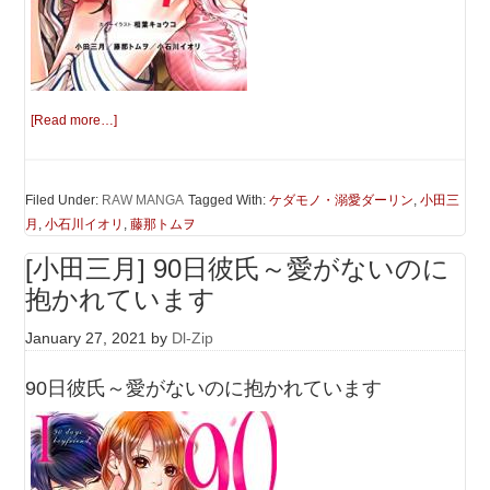
[Read more…]
Filed Under:
RAW MANGA
Tagged With:
ケダモノ・溺愛ダーリン
,
小田三
月
,
小石川イオリ
,
藤那トムヲ
[小田三月] 90日彼氏～愛がないのに
抱かれています
January 27, 2021
by
Dl-Zip
90日彼氏～愛がないのに抱かれています