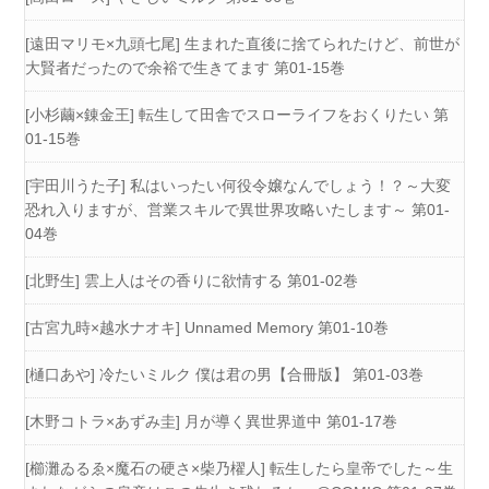
[遠田マリモ×九頭七尾] 生まれた直後に捨てられたけど、前世が
大賢者だったので余裕で生きてます 第01-15巻
[小杉繭×錬金王] 転生して田舎でスローライフをおくりたい 第
01-15巻
[宇田川うた子] 私はいったい何役令嬢なんでしょう！？～大変
恐れ入りますが、営業スキルで異世界攻略いたします～ 第01-
04巻
[北野生] 雲上人はその香りに欲情する 第01-02巻
[古宮九時×越水ナオキ] Unnamed Memory 第01-10巻
[樋口あや] 冷たいミルク 僕は君の男【合冊版】 第01-03巻
[木野コトラ×あずみ圭] 月が導く異世界道中 第01-17巻
[櫛灘ゐるゑ×魔石の硬さ×柴乃櫂人] 転生したら皇帝でした～生