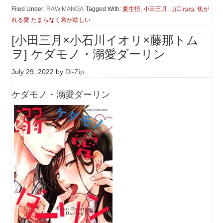
Filed Under:
RAW MANGA
Tagged With:
夏生恒
,
小田三月
,
山口ねね
,
焦が
れる愛 たまらなく君が欲しい
[小田三月×小石川イオリ×藤那トム
ヲ] ケダモノ・溺愛ダーリン
July 29, 2022
by
Dl-Zip
ケダモノ・溺愛ダーリン