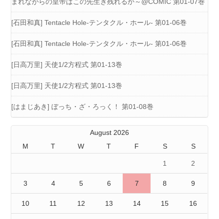
まれながらの皇帝はこの先生き残れるか～@COMIC 第01-07巻
[石田和真] Tentacle Hole-テンタクル・ホール- 第01-06巻
[石田和真] Tentacle Hole-テンタクル・ホール- 第01-06巻
[日高万里] 天使1/2方程式 第01-13巻
[日高万里] 天使1/2方程式 第01-13巻
[はまじあき] ぼっち・ざ・ろっく！ 第01-08巻
August 2026
M
T
W
T
F
S
S
1
2
3
4
5
6
7
8
9
10
11
12
13
14
15
16