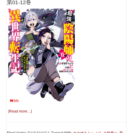
第01-12巻
[Read more…]
Filed Under:
RAW MANGA
Tagged With:
オカザキトシノリ
,
小鈴危一
,
最