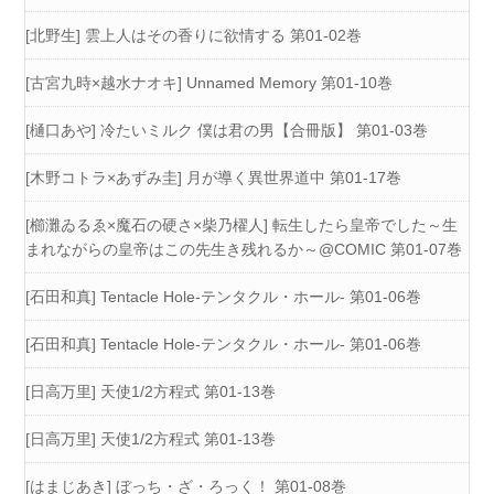
[北野生] 雲上人はその香りに欲情する 第01-02巻
[古宮九時×越水ナオキ] Unnamed Memory 第01-10巻
[樋口あや] 冷たいミルク 僕は君の男【合冊版】 第01-03巻
[木野コトラ×あずみ圭] 月が導く異世界道中 第01-17巻
[櫛灘ゐるゑ×魔石の硬さ×柴乃櫂人] 転生したら皇帝でした～生
まれながらの皇帝はこの先生き残れるか～@COMIC 第01-07巻
[石田和真] Tentacle Hole-テンタクル・ホール- 第01-06巻
[石田和真] Tentacle Hole-テンタクル・ホール- 第01-06巻
[日高万里] 天使1/2方程式 第01-13巻
[日高万里] 天使1/2方程式 第01-13巻
[はまじあき] ぼっち・ざ・ろっく！ 第01-08巻