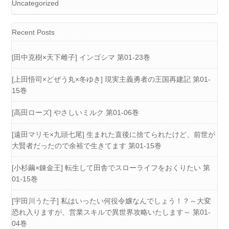
Uncategorized
Recent Posts
[田中克樹×天下雌子] インゴシマ 第01-23巻
[上田悟司×どぜう丸×冬ゆき] 現実主義勇者の王国再建記 第01-
15巻
[高田ローズ] やさしいミルク 第01-06巻
[遠田マリモ×九頭七尾] 生まれた直後に捨てられたけど、前世が
大賢者だったので余裕で生きてます 第01-15巻
[小杉繭×錬金王] 転生して田舎でスローライフをおくりたい 第
01-15巻
[宇田川うた子] 私はいったい何役令嬢なんでしょう！？～大変
恐れ入りますが、営業スキルで異世界攻略いたします～ 第01-
04巻