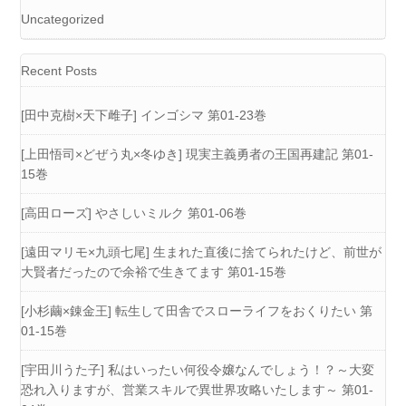
Uncategorized
Recent Posts
[田中克樹×天下雌子] インゴシマ 第01-23巻
[上田悟司×どぜう丸×冬ゆき] 現実主義勇者の王国再建記 第01-
15巻
[高田ローズ] やさしいミルク 第01-06巻
[遠田マリモ×九頭七尾] 生まれた直後に捨てられたけど、前世が
大賢者だったので余裕で生きてます 第01-15巻
[小杉繭×錬金王] 転生して田舎でスローライフをおくりたい 第
01-15巻
[宇田川うた子] 私はいったい何役令嬢なんでしょう！？～大変
恐れ入りますが、営業スキルで異世界攻略いたします～ 第01-