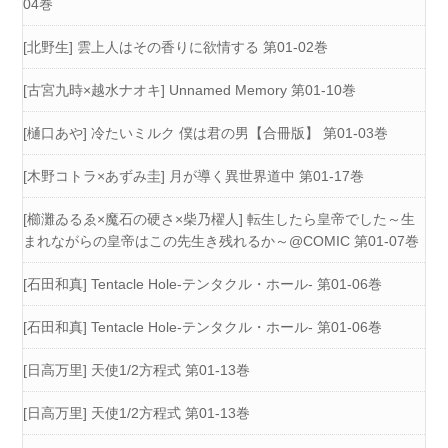
04巻
[北野生] 雲上人はその香りに欲情する 第01-02巻
[古宮九時×越水ナオキ] Unnamed Memory 第01-10巻
[樋口あや] 冷たいミルク 僕は君の男【合冊版】 第01-03巻
[木野コトラ×あずみ圭] 月が導く異世界道中 第01-17巻
[櫛灘ゐるゑ×魔石の硬さ×柴乃櫂人] 転生したら皇帝でした～生
まれながらの皇帝はこの先生き残れるか～@COMIC 第01-07巻
[石田和真] Tentacle Hole-テンタクル・ホール- 第01-06巻
[石田和真] Tentacle Hole-テンタクル・ホール- 第01-06巻
[日高万里] 天使1/2方程式 第01-13巻
[日高万里] 天使1/2方程式 第01-13巻