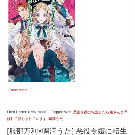
[Read more…]
Filed Under:
RAW NOVEL
Tagged With:
悪役令嬢に転生したら姐さんと呼
ばれて親しまれています
,
鳴澤うた
[服部万利×鳴澤うた] 悪役令嬢に転生