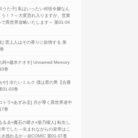
川うた子] 私はいったい何役令嬢なん
ょう！？～大変恐れ入りますが、営業
で異世界攻略いたします～ 第01-04
生] 雲上人はその香りに欲情する 第
2巻
九時×越水ナオキ] Unnamed Memory
10巻
あや] 冷たいミルク 僕は君の男【合冊
第01-03巻
コトラ×あずみ圭] 月が導く異世界道中
17巻
ゐるゑ×魔石の硬さ×柴乃櫂人] 転生し
皇帝でした～生まれながらの皇帝はこ
き残れるか～@COMIC 第01-07巻