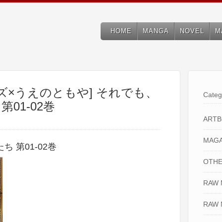
HOME
MANGA
NOVEL
M
ズ×うえのともや] それでも、
Categ
01-02巻
ART
MAGA
 第01-02巻
OTHE
RAW
RAW 