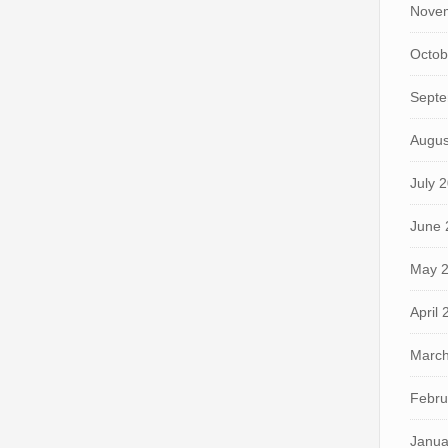
Nove
Octob
Septe
Augus
July 
June 
May 
April
March
Febru
Janua