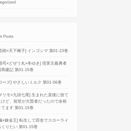
egorized
t Posts
克樹×天下雌子] インゴシマ 第01-23巻
悟司×どぜう丸×冬ゆき] 現実主義勇者
再建記 第01-15巻
ローズ] やさしいミルク 第01-06巻
マリモ×九頭七尾] 生まれた直後に捨て
たけど、前世が大賢者だったので余裕
てます 第01-15巻
繭×錬金王] 転生して田舎でスローライ
くりたい 第01-15巻