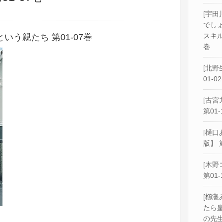
[宇田
でし
スキル
う親たち 第01-07巻
巻
[北野
01-0
[古宮
第01-
[樋口
版】 
[木野
第01-
[櫛灘
たら
の先生