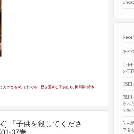
Uncat
Recen
[田中
[上田
の王国
[高田
うえのともや
,
それでも、親を愛する子供たち
,
押川剛
,
鈴木
[遠田
られ
で生き
ズ] 「子供を殺してくださ
[小杉
フをお
1-07巻