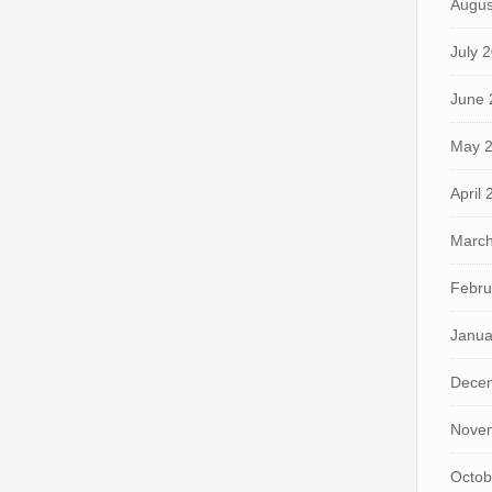
Augus
July 
June 
May 
April
March
Febru
Janua
Dece
Nove
Octob