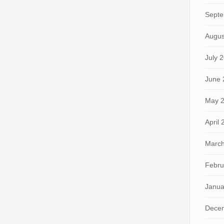
Septe
Augus
July 
June 
May 
April
March
Febru
Janua
Dece