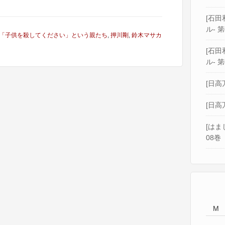
[石田和
ル- 第
「子供を殺してください」という親たち
,
押川剛
,
鈴木マサカ
[石田和
ル- 第
[日高
[日高
[はま
08巻
M