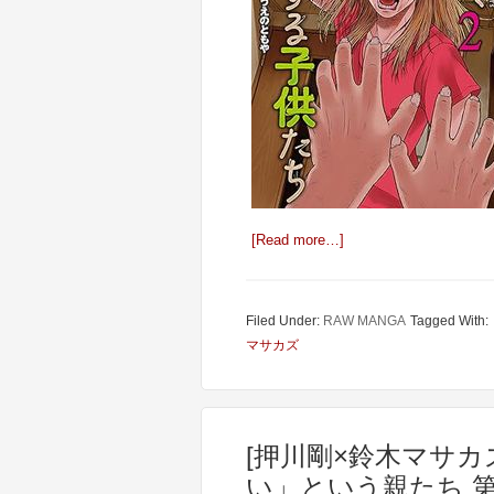
[Read more…]
Filed Under:
RAW MANGA
Tagged With:
マサカズ
[押川剛×鈴木マサカ
い」という親たち 第0