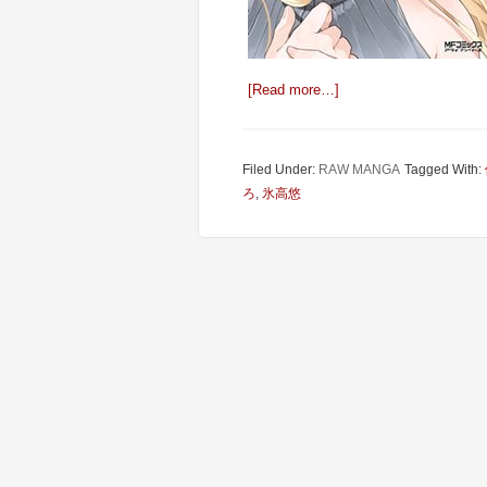
[Read more…]
Filed Under:
RAW MANGA
Tagged With:
ろ
,
氷高悠