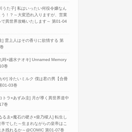
川うた子] 私はいったい何役令嬢なん
ょう！？～大変恐れ入りますが、営業
で異世界攻略いたします～ 第01-04
生] 雲上人はその香りに欲情する 第
2巻
九時×越水ナオキ] Unnamed Memory
10巻
あや] 冷たいミルク 僕は君の男【合冊
第01-03巻
コトラ×あずみ圭] 月が導く異世界道中
17巻
ゐるゑ×魔石の硬さ×柴乃櫂人] 転生し
皇帝でした～生まれながらの皇帝はこ
き残れるか～@COMIC 第01-07巻