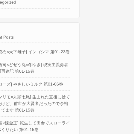
egorized
t Posts
克樹×天下雌子] インゴシマ 第01-23巻
悟司×どぜう丸×冬ゆき] 現実主義勇者
再建記 第01-15巻
ローズ] やさしいミルク 第01-06巻
マリモ×九頭七尾] 生まれた直後に捨て
たけど、前世が大賢者だったので余裕
てます 第01-15巻
繭×錬金王] 転生して田舎でスローライ
くりたい 第01-15巻