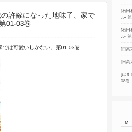
[石田和
 俺の許嫁になった地味子、家で
ル- 第
01-03巻
[石田和
ル- 第
では可愛いしかない。第01-03巻
[日高
[日高
[はま
08巻
M