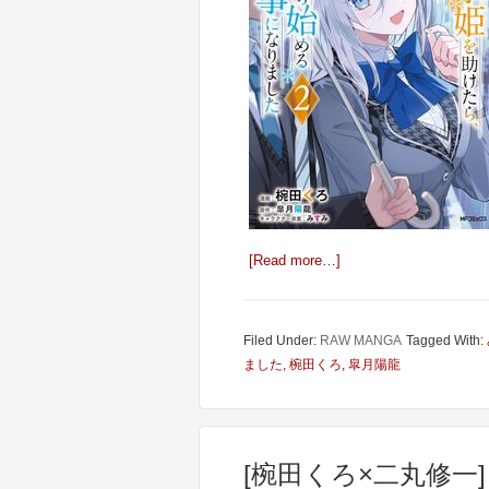
[Read more…]
Filed Under:
RAW MANGA
Tagged With:
ました
,
椀田くろ
,
皐月陽龍
[椀田くろ×二丸修一