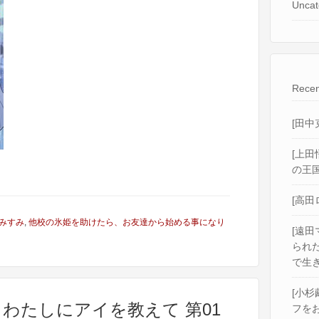
Uncat
Recen
[田中
[上田
の王国
[高田
みすみ
,
他校の氷姫を助けたら、お友達から始める事になり
[遠田
られ
で生き
[小杉
] わたしにアイを教えて 第01
フをお