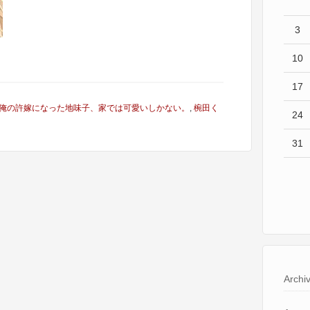
3
10
17
俺の許嫁になった地味子、家では可愛いしかない。
,
椀田く
24
31
Archi