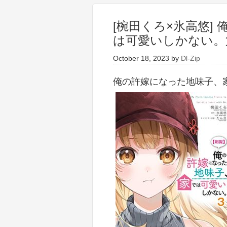
[椀田くろ×氷高悠]
は可愛いしかない。第
October 18, 2023
by
Dl-Zip
俺の許嫁になった地味子、家