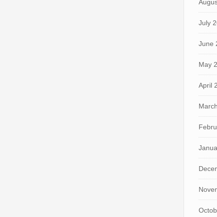
Augus
July 
June 
May 
April
March
Febru
Janua
Dece
Nove
Octob