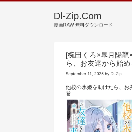
Dl-Zip.Com
漫画RAW 無料ダウンロード
[椀田くろ×皐月陽龍
ら、お友達から始める
September 11, 2025
by
Dl-Zip
他校の氷姫を助けたら、お友
巻