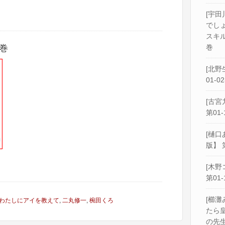
[宇田
でし
スキル
巻
巻
[北野
01-0
[古宮
第01-
[樋口
版】 
[木野
第01-
[櫛灘
わたしにアイを教えて
,
二丸修一
,
椀田くろ
たら
の先生