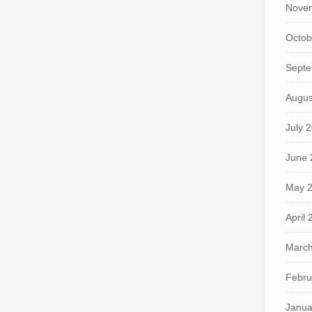
Nove
Octob
Septe
Augus
July 
June 
May 
April
March
Febru
Janua