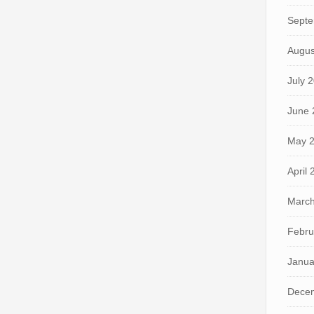
Septe
Augus
July 
June 
May 
April
March
Febru
Janua
Dece