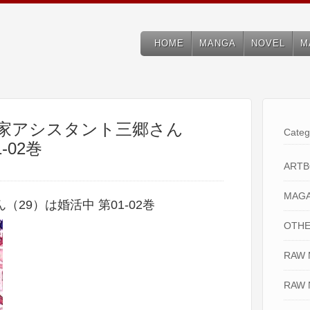
HOME
MANGA
NOVEL
M
画家アシスタント三郷さん
Categ
-02巻
ART
MAGA
29）は婚活中 第01-02巻
OTHE
RAW
RAW 