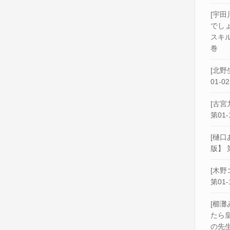
[宇田
でし
スキル
巻
[北野
01-0
[古宮
第01-
[樋口
版】 
[木野
第01-
[櫛灘
たら
の先生