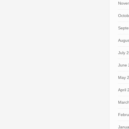
Nove
Octob
Septe
Augus
July 
June 
May 
April
March
Febru
Janua