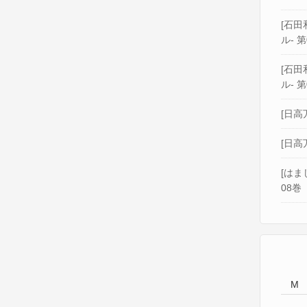
[石田和
ル- 第
[石田和
ル- 第
[日高
[日高
[はま
08巻
M