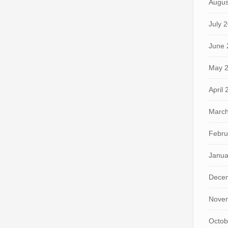
Augus
July 
June 
May 
April
March
Febru
Janua
Dece
Nove
Octob