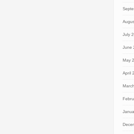
Septe
Augus
July 
June 
May 
April
March
Febru
Janua
Dece