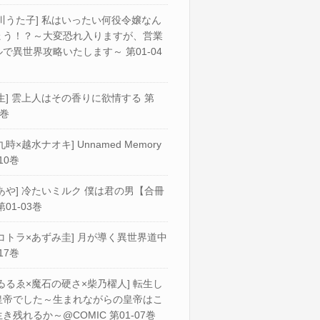
川うた子] 私はいったい何役令嬢なん
ょう！？～大変恐れ入りますが、営業
で異世界攻略いたします～ 第01-04
生] 雲上人はその香りに欲情する 第
2巻
九時×越水ナオキ] Unnamed Memory
10巻
あや] 冷たいミルク 僕は君の男【合冊
第01-03巻
コトラ×あずみ圭] 月が導く異世界道中
17巻
ゐるゑ×魔石の硬さ×柴乃櫂人] 転生し
皇帝でした～生まれながらの皇帝はこ
き残れるか～@COMIC 第01-07巻