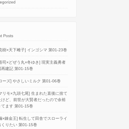
egorized
t Posts
克樹×天下雌子] インゴシマ 第01-23巻
悟司×どぜう丸×冬ゆき] 現実主義勇者
再建記 第01-15巻
ローズ] やさしいミルク 第01-06巻
マリモ×九頭七尾] 生まれた直後に捨て
たけど、前世が大賢者だったので余裕
てます 第01-15巻
繭×錬金王] 転生して田舎でスローライ
くりたい 第01-15巻