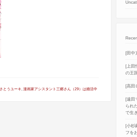
Uncat
Recen
[田中
[上田
の王国
[高田
さとうユーキ
,
漫画家アシスタント三郷さん（29）は婚活中
[遠田
られ
で生き
[小杉
フをお