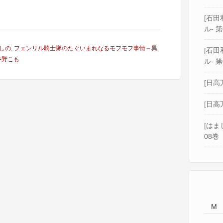
[石田和
ル- 第
しの
,
フェンリル騎士隊のたぐいまれなるモフモフ事情～異
[石田和
牛野こも
ル- 第
[日高
[日高
[はま
08巻
M