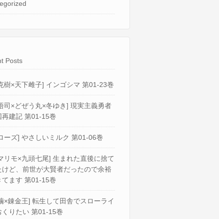
egorized
t Posts
克樹×天下雌子] インゴシマ 第01-23巻
悟司×どぜう丸×冬ゆき] 現実主義勇者
再建記 第01-15巻
ローズ] やさしいミルク 第01-06巻
マリモ×九頭七尾] 生まれた直後に捨て
たけど、前世が大賢者だったので余裕
てます 第01-15巻
繭×錬金王] 転生して田舎でスローライ
くりたい 第01-15巻