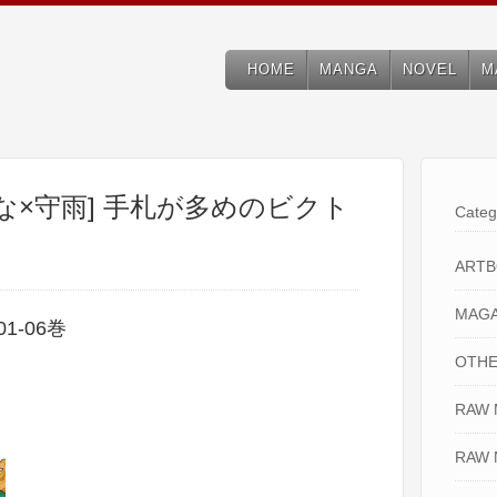
HOME
MANGA
NOVEL
M
な×守雨] 手札が多めのビクト
Categ
ART
MAGA
-06巻
OTHE
RAW
RAW 