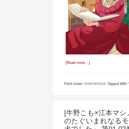
[Read more…]
Filed Under:
RAW MANGA
Tagged With:
[牛野こも×江本マシ
のたぐいまれなるモ
犬でした～ 第01-02