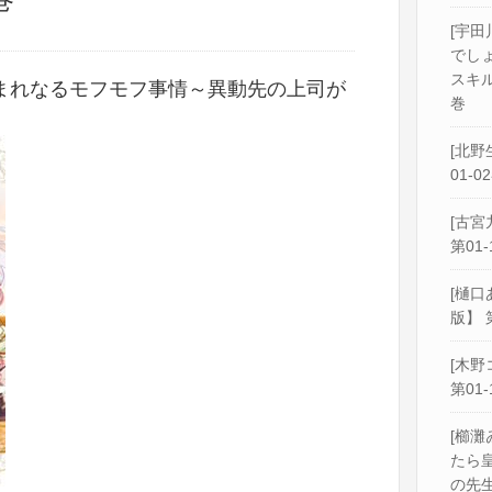
[宇田
でし
スキル
まれなるモフモフ事情～異動先の上司が
巻
[北野
01-0
[古宮
第01-
[樋口
版】 
[木野
第01-
[櫛灘
たら
の先生