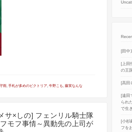
Uncat
Recen
[田中
[上田
の王国
[高田
守雨
,
手札が多めのビクトリア
,
牛野こも
,
藤実なんな
[遠田
られ
で生き
メサ×しの] フェンリル騎士隊
[小杉
フモフ事情～異動先の上司が
フをお
巻