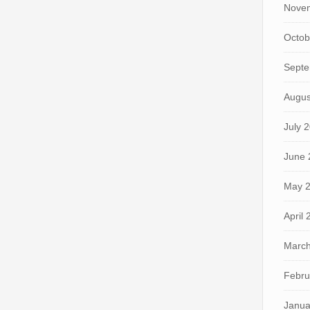
Nove
Octob
Septe
Augus
July 
June 
May 
April
March
Febru
Janua