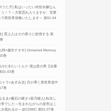
川うた子] 私はいったい何役令嬢なん
ょう！？～大変恐れ入りますが、営業
で異世界攻略いたします～ 第01-04
生] 雲上人はその香りに欲情する 第
2巻
九時×越水ナオキ] Unnamed Memory
10巻
あや] 冷たいミルク 僕は君の男【合冊
第01-03巻
コトラ×あずみ圭] 月が導く異世界道中
17巻
ゐるゑ×魔石の硬さ×柴乃櫂人] 転生し
皇帝でした～生まれながらの皇帝はこ
き残れるか～@COMIC 第01-07巻