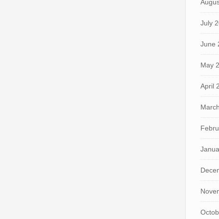
Augus
July 
June 
May 
April
March
Febru
Janua
Dece
Nove
Octob