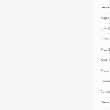
Septe
Augus
July 
June 
May 
April
March
Febru
Janua
Dece