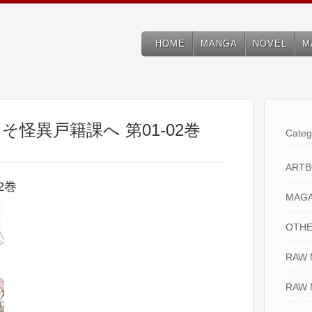
HOME
MANGA
NOVEL
M
こそ怪異戸籍課へ 第01-02巻
Categ
ART
2巻
MAGA
OTHE
RAW
RAW 