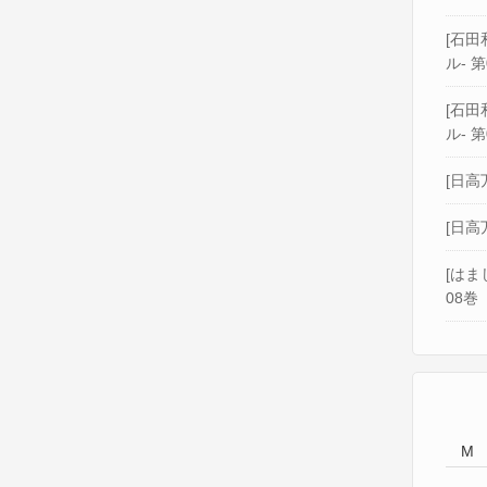
[石田和
ル- 第
[石田和
ル- 第
[日高
[日高
[はま
08巻
M