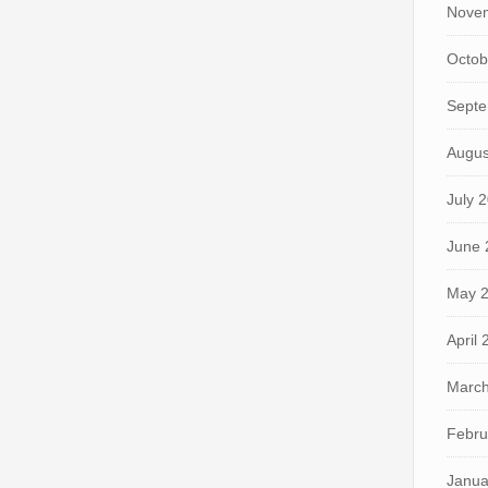
Nove
Octob
Septe
Augus
July 
June 
May 
April
March
Febru
Janua