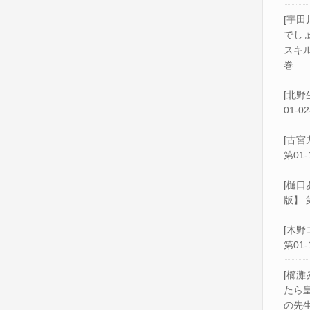
[宇田
でし
スキル
巻
[北野
01-0
[古宮
第01-
[樋口
版】 
[木野
第01-
[櫛灘
たら
の先生