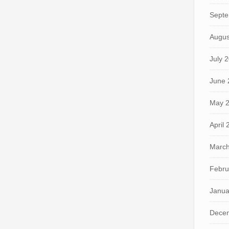
Septe
Augus
July 
June 
May 
April
March
Febru
Janua
Dece