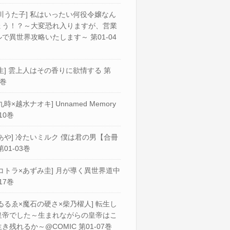
川うた子] 私はいったい何役令嬢なん
ょう！？～大変恐れ入りますが、営業
で異世界攻略いたします～ 第01-04
生] 雲上人はその香りに欲情する 第
2巻
九時×越水ナオキ] Unnamed Memory
10巻
あや] 冷たいミルク 僕は君の男【合冊
第01-03巻
コトラ×あずみ圭] 月が導く異世界道中
17巻
ゐるゑ×魔石の硬さ×柴乃櫂人] 転生し
皇帝でした～生まれながらの皇帝はこ
き残れるか～@COMIC 第01-07巻