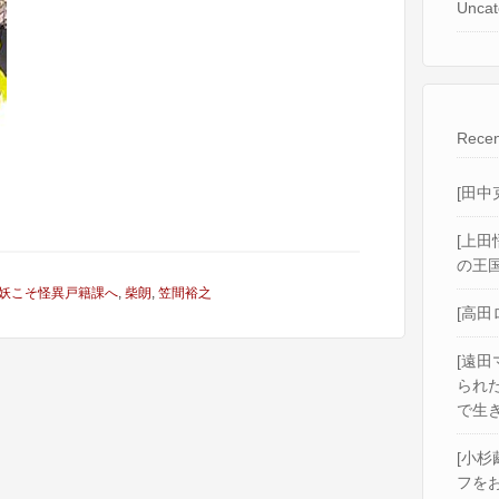
Uncat
Recen
[田中
[上田
の王国
妖こそ怪異戸籍課へ
,
柴朗
,
笠間裕之
[高田
[遠田
られ
で生き
[小杉
フをお