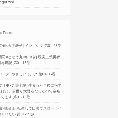
egorized
t Posts
克樹×天下雌子] インゴシマ 第01-23巻
悟司×どぜう丸×冬ゆき] 現実主義勇者
再建記 第01-15巻
ローズ] やさしいミルク 第01-06巻
マリモ×九頭七尾] 生まれた直後に捨て
たけど、前世が大賢者だったので余裕
てます 第01-15巻
繭×錬金王] 転生して田舎でスローライ
くりたい 第01-15巻