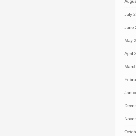
Augus
July 
June 
May 
April
March
Febru
Janua
Dece
Nove
Octob