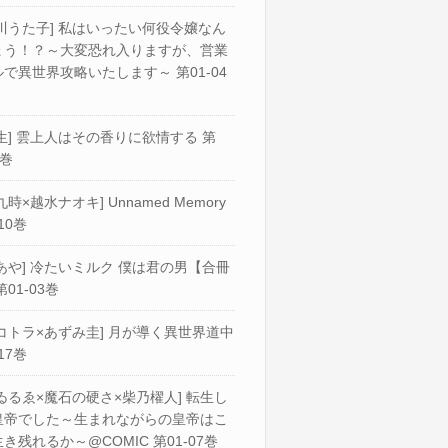
川うた子] 私はいったい何役令嬢なん
ょう！？～大変恐れ入りますが、営業
で異世界攻略いたします～ 第01-04
生] 雲上人はその香りに欲情する 第
2巻
九時×越水ナオキ] Unnamed Memory
10巻
あや] 冷たいミルク 僕は君の男【合冊
第01-03巻
コトラ×あずみ圭] 月が導く異世界道中
17巻
ゐるゑ×魔石の硬さ×柴乃櫂人] 転生し
皇帝でした～生まれながらの皇帝はこ
き残れるか～@COMIC 第01-07巻