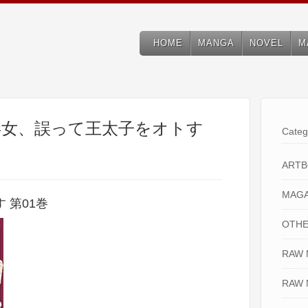
HOME
MANGA
NOVEL
M
 毒女、誤って王太子をオトす
Categ
ART
MAGA
 第01巻
OTHE
RAW
RAW 