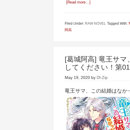
[Read more…]
Filed Under:
RAW NOVEL
Tagged With:
阿高
[葛城阿高] 竜王サ
してください！第0
May 19, 2020
by
Dl-Zip
竜王サマ、この結婚はなかっ