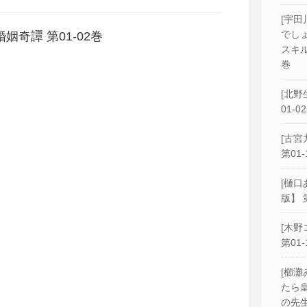
[宇田
でし
奇譚 第01-02巻
スキル
巻
[北野
01-0
[古宮
第01-
[樋口
版】 
[木野
第01-
[櫛灘
たら
の先生