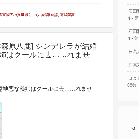
[石田和
将軍閣下の異世界らぶらぶ婚姻奇譚
,
葛城阿高
ル- 第
[石田和
ル- 第
×森原八鹿] シンデレラが結婚
[日高
姉はクールに去……れませ
[日高
[はま
08巻
意地悪な義姉はクールに去……れませ
M