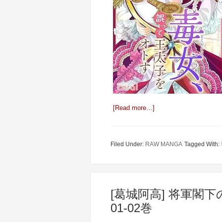
[Read more…]
Filed Under:
RAW MANGA
Tagged With:
[葛城阿高] 将軍閣
01-02巻