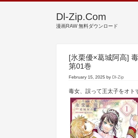
Dl-Zip.Com
漫画RAW 無料ダウンロード
[氷栗優×葛城阿高]
第01巻
February 15, 2025
by
Dl-Zip
毒女、誤って王太子をオトす