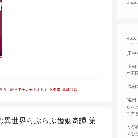
Uncat
Recen
[田中
[上田
の王国
[高田
毒女、誤って王太子をオトす
,
氷栗優
,
葛城阿高
[遠田
られ
で生き
下の異世界らぶらぶ婚姻奇譚 第
[小杉
フをお