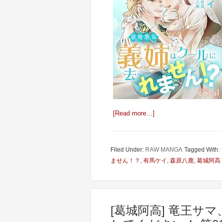
[Read more…]
Filed Under:
RAW MANGA
Tagged With:
ません！？
,
有馬ケイ
,
森原八鹿
,
葛城阿高
[葛城阿高] 竜王サ