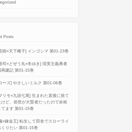
egorized
t Posts
克樹×天下雌子] インゴシマ 第01-23巻
悟司×どぜう丸×冬ゆき] 現実主義勇者
再建記 第01-15巻
ローズ] やさしいミルク 第01-06巻
マリモ×九頭七尾] 生まれた直後に捨て
たけど、前世が大賢者だったので余裕
てます 第01-15巻
繭×錬金王] 転生して田舎でスローライ
くりたい 第01-15巻