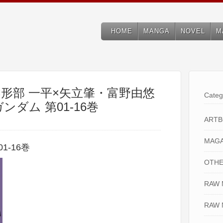
HOME
MANGA
NOVEL
M
×形部 一平×矢立肇・富野由悠
Categ
ンダム 第01-16巻
ART
MAGA
-16巻
OTHE
RAW
RAW 