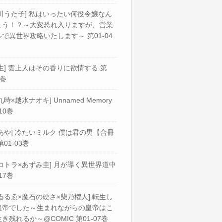
川うた子] 私はいったい何役令嬢なん
ょう！？～大変恐れ入りますが、営業
で異世界攻略いたします～ 第01-04
生] 雲上人はその香りに欲情する 第
2巻
九時×越水ナオキ] Unnamed Memory
10巻
あや] 冷たいミルク 僕は君の男【合冊
第01-03巻
コトラ×あずみ圭] 月が導く異世界道中
17巻
ゐるゑ×魔石の硬さ×柴乃櫂人] 転生し
皇帝でした～生まれながらの皇帝はこ
き残れるか～@COMIC 第01-07巻