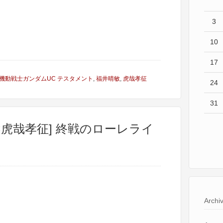
3
10
17
機動戦士ガンダムUC テスタメント
,
福井晴敏
,
虎哉孝征
24
31
×虎哉孝征] 終戦のローレライ
Archi