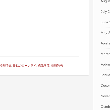
Augus
July 
June 
May 
April
March
Febru
福井晴敏
,
終戦のローレライ
,
虎哉孝征
,
長崎尚志
Janua
Dece
Nove
Octob