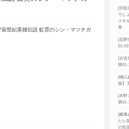
[宇田
でし
スキル
巻
 宇宙世紀英雄伝説 虹霓のシン・マツナガ
[北野
01-0
[古宮
第01-
[樋口
版】 
[木野
第01-
[櫛灘
たら
の先生