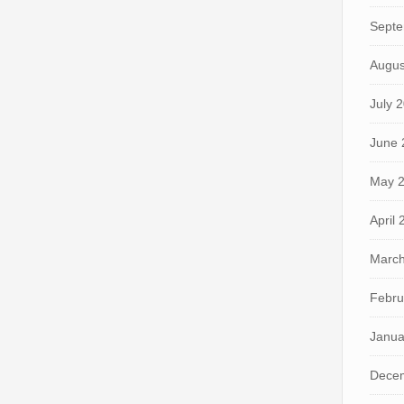
Septe
Augus
July 
June 
May 
April
March
Febru
Janua
Dece