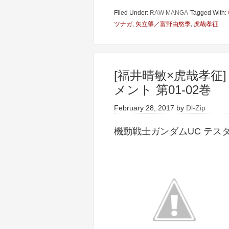
Filed Under:
RAW MANGA
Tagged With:
ツナガ
,
矢立肇／富野由悠季
,
虎哉孝征
[福井晴敏×虎哉孝征
メント 第01-02巻
February 28, 2017
by
Dl-Zip
機動戦士ガンダムUC テスタメ