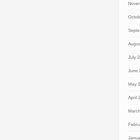
Nove
Octob
Septe
Augus
July 
June 
May 
April
March
Febru
Janua