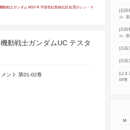
機動戦士ガンダム MSV‐R 宇宙世紀英雄伝説 虹霓のシン・マ
[石田和
ル- 第
[石田和
ル- 第
] 機動戦士ガンダムUC テスタ
[日高
[日高
[はま
ント 第01-02巻
08巻
M