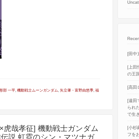
Uncat
Recen
[田中
[上田
の王国
[高田
形部 一平
,
機動戦士ムーンガンダム
,
矢立肇・富野由悠季
,
福
[遠田
られ
で生き
×虎哉孝征] 機動戦士ガンダム
[小杉
フをお
英雄伝説 虹霓のシン・マツナガ