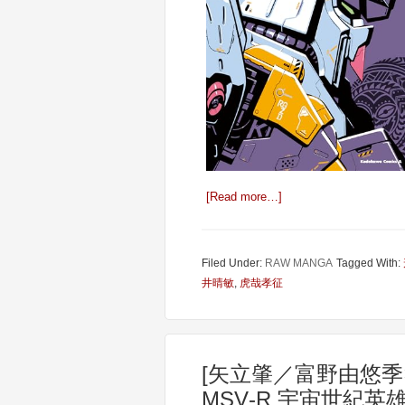
[Read more…]
Filed Under:
RAW MANGA
Tagged With:
井晴敏
,
虎哉孝征
[矢立肇／富野由悠季
MSV‐R 宇宙世紀