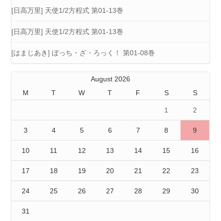
[日高万里] 天使1/2方程式 第01-13巻
[日高万里] 天使1/2方程式 第01-13巻
[はまじあき] ぼっち・ざ・ろっく！ 第01-08巻
August 2026
M
T
W
T
F
S
S
1
2
3
4
5
6
7
8
9
10
11
12
13
14
15
16
17
18
19
20
21
22
23
24
25
26
27
28
29
30
31