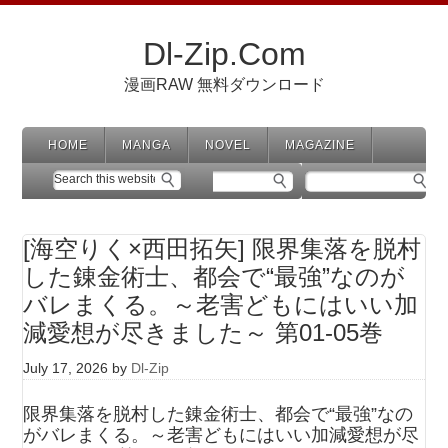
Dl-Zip.Com
漫画RAW 無料ダウンロード
HOME
MANGA
NOVEL
MAGAZINE
[海空りく×西田拓矢] 限界集落を脱村
した錬金術士、都会で“最強”なのが
バレまくる。～老害どもにはいい加
減愛想が尽きました～ 第01-05巻
July 17, 2026
by
Dl-Zip
限界集落を脱村した錬金術士、都会で“最強”なの
がバレまくる。～老害どもにはいい加減愛想が尽