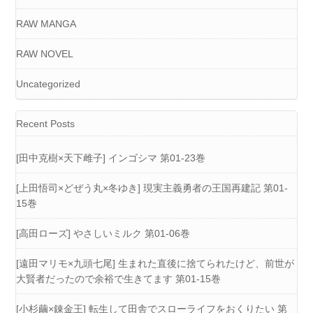
RAW MANGA
RAW NOVEL
Uncategorized
Recent Posts
[田中克樹×天下雌子] インゴシマ 第01-23巻
[上田悟司×どぜう丸×冬ゆき] 現実主義勇者の王国再建記 第01-
15巻
[高田ローズ] やさしいミルク 第01-06巻
[遠田マリモ×九頭七尾] 生まれた直後に捨てられたけど、前世が
大賢者だったので余裕で生きてます 第01-15巻
[小杉繭×錬金王] 転生して田舎でスローライフをおくりたい 第