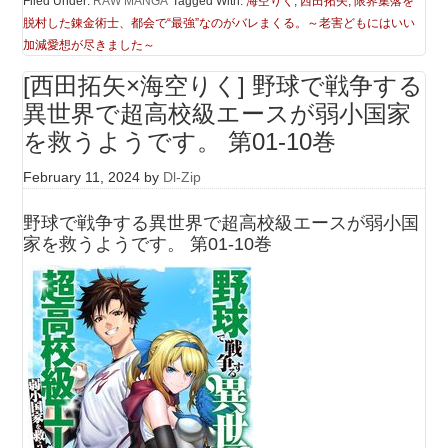
Filed Under:
RAW MANGA
Tagged With:
海空りく
,
西田拓矢
,
限界集落を
脱村した錬金術士、都会で“最強”なのがバレまくる。～老害どもにはいい
加減愛想が尽きました～
[西田拓矢×海空りく] 野球で戦争する
異世界で超高校級エースが弱小国家
を救うようです。 第01-10巻
February 11, 2024
by
Dl-Zip
野球で戦争する異世界で超高校級エースが弱小国
家を救うようです。 第01-10巻