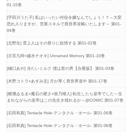
01-15巻
[宇田川うた子] 私はいったい何役令嬢なんでしょう！？～大変
恐れ入りますが、営業スキルで異世界攻略いたします～ 第01-
04巻
[北野生] 雲上人はその香りに欲情する 第01-02巻
[古宮九時×越水ナオキ] Unnamed Memory 第01-10巻
[樋口あや] 冷たいミルク 僕は君の男【合冊版】 第01-03巻
[木野コトラ×あずみ圭] 月が導く異世界道中 第01-17巻
[櫛灘ゐるゑ×魔石の硬さ×柴乃櫂人] 転生したら皇帝でした～生
まれながらの皇帝はこの先生き残れるか～@COMIC 第01-07巻
[石田和真] Tentacle Hole-テンタクル・ホール- 第01-06巻
[石田和真] Tentacle Hole-テンタクル・ホール- 第01-06巻