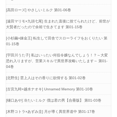
[高田ローズ] やさしいミルク 第01-06巻
[遠田マリモ×九頭七尾] 生まれた直後に捨てられたけど、前世が
大賢者だったので余裕で生きてます 第01-15巻
[小杉繭×錬金王] 転生して田舎でスローライフをおくりたい 第
01-15巻
[宇田川うた子] 私はいったい何役令嬢なんでしょう！？～大変
恐れ入りますが、営業スキルで異世界攻略いたします～ 第01-
04巻
[北野生] 雲上人はその香りに欲情する 第01-02巻
[古宮九時×越水ナオキ] Unnamed Memory 第01-10巻
[樋口あや] 冷たいミルク 僕は君の男【合冊版】 第01-03巻
[木野コトラ×あずみ圭] 月が導く異世界道中 第01-17巻