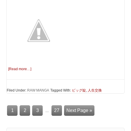
[Read more…]
Filed Under:
RAW MANGA
Tagged With:
ビッグ錠
,
人生交換
1
2
3
27
Next Page »
…