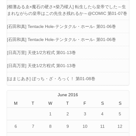
[櫛灘ゐるゑ×魔石の硬さ×柴乃櫂人] 転生したら皇帝でした～生
まれながらの皇帝はこの先生き残れるか～@COMIC 第01-07巻
[石田和真] Tentacle Hole-テンタクル・ホール- 第01-06巻
[石田和真] Tentacle Hole-テンタクル・ホール- 第01-06巻
[日高万里] 天使1/2方程式 第01-13巻
[日高万里] 天使1/2方程式 第01-13巻
[はまじあき] ぼっち・ざ・ろっく！ 第01-08巻
June 2016
M
T
W
T
F
S
S
1
2
3
4
5
6
7
8
9
10
11
12