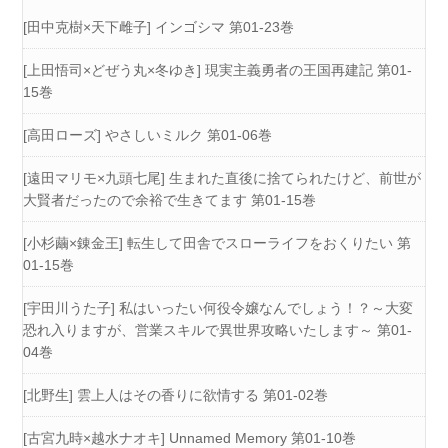
[田中克樹×天下雌子] インゴシマ 第01-23巻
[上田悟司×どぜう丸×冬ゆき] 現実主義勇者の王国再建記 第01-
15巻
[高田ローズ] やさしいミルク 第01-06巻
[遠田マリモ×九頭七尾] 生まれた直後に捨てられたけど、前世が
大賢者だったので余裕で生きてます 第01-15巻
[小杉繭×錬金王] 転生して田舎でスローライフをおくりたい 第
01-15巻
[宇田川うた子] 私はいったい何役令嬢なんでしょう！？～大変
恐れ入りますが、営業スキルで異世界攻略いたします～ 第01-
04巻
[北野生] 雲上人はその香りに欲情する 第01-02巻
[古宮九時×越水ナオキ] Unnamed Memory 第01-10巻