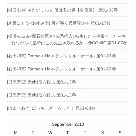
[樋口あや] 冷たいミルク 僕は君の男【合冊版】 第01-03巻
[木野コトラ×あずみ圭] 月が導く異世界道中 第01-17巻
[櫛灘ゐるゑ×魔石の硬さ×柴乃櫂人] 転生したら皇帝でした～生
まれながらの皇帝はこの先生き残れるか～@COMIC 第01-07巻
[石田和真] Tentacle Hole-テンタクル・ホール- 第01-06巻
[石田和真] Tentacle Hole-テンタクル・ホール- 第01-06巻
[日高万里] 天使1/2方程式 第01-13巻
[日高万里] 天使1/2方程式 第01-13巻
[はまじあき] ぼっち・ざ・ろっく！ 第01-08巻
September 2018
M
T
W
T
F
S
S