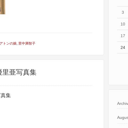
3
10
17
アトンの娘
,
里中満智子
24
優里亜写真集
写真集
Archi
Augus