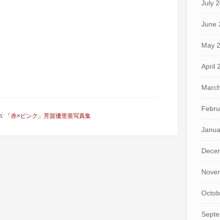
July 
June 
May 
April
March
Febru
h:
「赤×ピンク」芳賀優里亜写真集
Janua
Dece
Nove
Octob
Septe