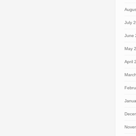
Augus
July 
June 
May 
April
March
Febru
Janua
Dece
Nove