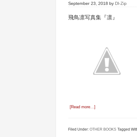
September 23, 2018
by
Dl-Zip
飛鳥凛写真集『凛』
[Read more…]
Filed Under:
OTHER BOOKS
Tagged Wit