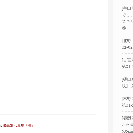
[宇田
でし
スキル
巻
[北野
01-0
[古宮
第01-
[樋口
版】 
[木野
第01-
[櫛灘
たら
h:
飛鳥凛写真集『凛』
の先生