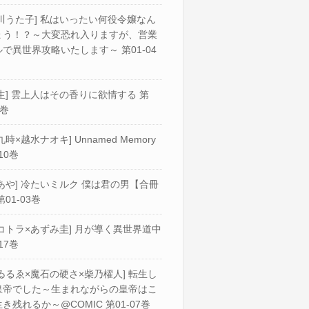
川うた子] 私はいったい何役令嬢なん
ょう！？～大変恐れ入りますが、営業
で異世界攻略いたします～ 第01-04
生] 雲上人はその香りに欲情する 第
2巻
九時×越水ナオキ] Unnamed Memory
10巻
あや] 冷たいミルク 僕は君の男【合冊
第01-03巻
コトラ×あずみ圭] 月が導く異世界道中
17巻
ゐるゑ×魔石の硬さ×柴乃櫂人] 転生し
皇帝でした～生まれながらの皇帝はこ
き残れるか～@COMIC 第01-07巻