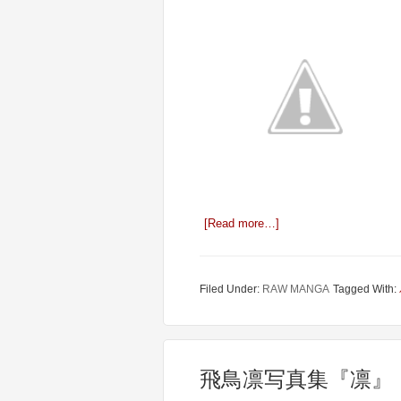
[Read more…]
Filed Under:
RAW MANGA
Tagged With:
飛鳥凛写真集『凛』