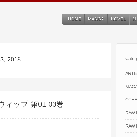
HOME
MANGA
NOVEL
M
23, 2018
Categ
ART
MAGA
OTHE
ウィップ 第01-03巻
RAW
RAW 