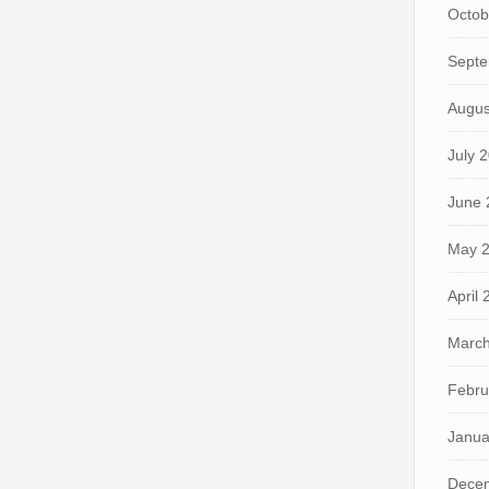
Octob
Septe
Augus
July 
June 
May 
April
March
Febru
Janua
Dece