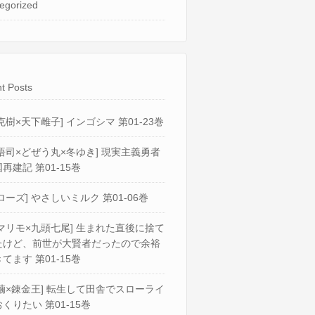
egorized
t Posts
克樹×天下雌子] インゴシマ 第01-23巻
悟司×どぜう丸×冬ゆき] 現実主義勇者
再建記 第01-15巻
ローズ] やさしいミルク 第01-06巻
マリモ×九頭七尾] 生まれた直後に捨て
たけど、前世が大賢者だったので余裕
てます 第01-15巻
繭×錬金王] 転生して田舎でスローライ
くりたい 第01-15巻