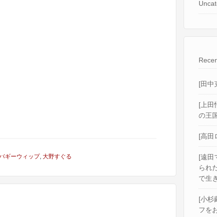
Uncat
Recen
[田中
[上田
の王国
[高田
バギーウィップ
,
大野すぐる
[遠田
られ
で生き
[小杉
フをお