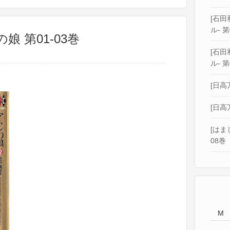
[石田和
ル- 第
娘 第01-03巻
[石田和
ル- 第
[日高
[日高
[はま
08巻
M