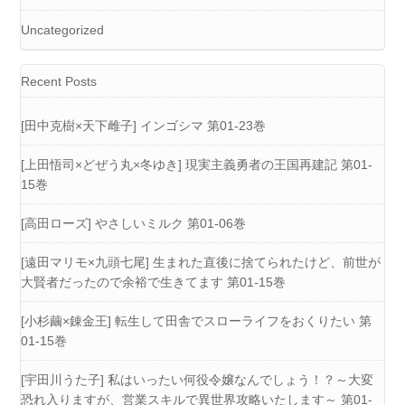
Uncategorized
Recent Posts
[田中克樹×天下雌子] インゴシマ 第01-23巻
[上田悟司×どぜう丸×冬ゆき] 現実主義勇者の王国再建記 第01-
15巻
[高田ローズ] やさしいミルク 第01-06巻
[遠田マリモ×九頭七尾] 生まれた直後に捨てられたけど、前世が
大賢者だったので余裕で生きてます 第01-15巻
[小杉繭×錬金王] 転生して田舎でスローライフをおくりたい 第
01-15巻
[宇田川うた子] 私はいったい何役令嬢なんでしょう！？～大変
恐れ入りますが、営業スキルで異世界攻略いたします～ 第01-