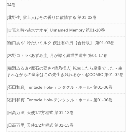
04巻
[北野生] 雲上人はその香りに欲情する 第01-02巻
[古宮九時×越水ナオキ] Unnamed Memory 第01-10巻
[樋口あや] 冷たいミルク 僕は君の男【合冊版】 第01-03巻
[木野コトラ×あずみ圭] 月が導く異世界道中 第01-17巻
[櫛灘ゐるゑ×魔石の硬さ×柴乃櫂人] 転生したら皇帝でした～生
まれながらの皇帝はこの先生き残れるか～@COMIC 第01-07巻
[石田和真] Tentacle Hole-テンタクル・ホール- 第01-06巻
[石田和真] Tentacle Hole-テンタクル・ホール- 第01-06巻
[日高万里] 天使1/2方程式 第01-13巻
[日高万里] 天使1/2方程式 第01-13巻