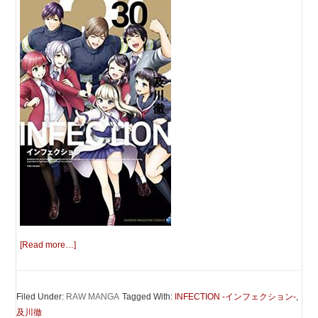
[Read more…]
Filed Under:
RAW MANGA
Tagged With:
INFECTION -インフェクション-
,
及川徹