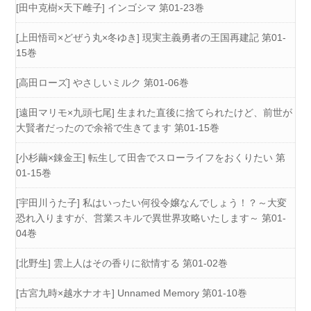
[田中克樹×天下雌子] インゴシマ 第01-23巻
[上田悟司×どぜう丸×冬ゆき] 現実主義勇者の王国再建記 第01-
15巻
[高田ローズ] やさしいミルク 第01-06巻
[遠田マリモ×九頭七尾] 生まれた直後に捨てられたけど、前世が
大賢者だったので余裕で生きてます 第01-15巻
[小杉繭×錬金王] 転生して田舎でスローライフをおくりたい 第
01-15巻
[宇田川うた子] 私はいったい何役令嬢なんでしょう！？～大変
恐れ入りますが、営業スキルで異世界攻略いたします～ 第01-
04巻
[北野生] 雲上人はその香りに欲情する 第01-02巻
[古宮九時×越水ナオキ] Unnamed Memory 第01-10巻