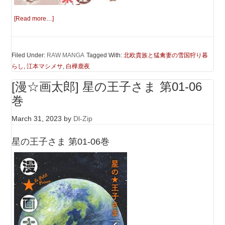
[Read more…]
Filed Under:
RAW MANGA
Tagged With:
北欧貴族と猛禽妻の雪国狩り暮
らし
,
江本マシメサ
,
白樺鹿夜
[漫☆画太郎] 星の王子さま 第01-06
巻
March 31, 2023
by
Dl-Zip
星の王子さま 第01-06巻