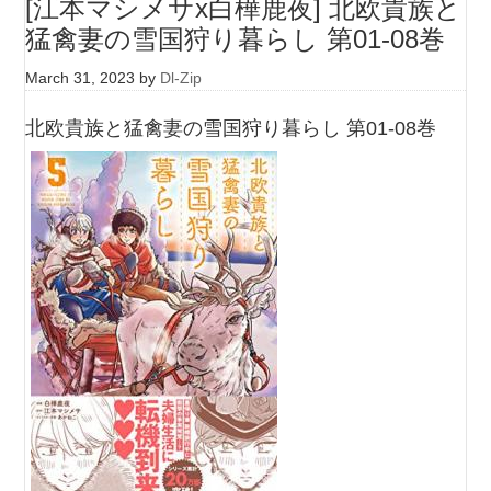
[江本マシメサx白樺鹿夜] 北欧貴族と
猛禽妻の雪国狩り暮らし 第01-08巻
March 31, 2023
by
Dl-Zip
北欧貴族と猛禽妻の雪国狩り暮らし 第01-08巻