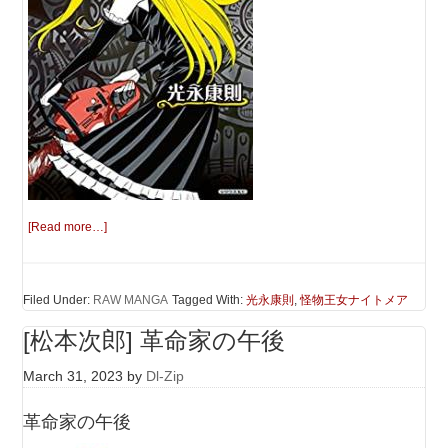
[Read more…]
Filed Under:
RAW MANGA
Tagged With:
光永康則
,
怪物王女ナイトメア
[松本次郎] 革命家の午後
March 31, 2023
by
Dl-Zip
革命家の午後