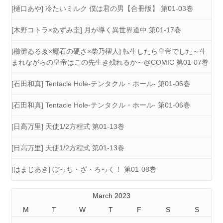
[樋口あや] 冷たいミルク 僕は君の男【合冊版】 第01-03巻
[木野コトラ×あずみ圭] 月が導く異世界道中 第01-17巻
[櫛灘ゐるゑ×魔石の硬さ×柴乃櫂人] 転生したら皇帝でした～生
まれながらの皇帝はこの先生き残れるか～@COMIC 第01-07巻
[石田和真] Tentacle Hole-テンタクル・ホール- 第01-06巻
[石田和真] Tentacle Hole-テンタクル・ホール- 第01-06巻
[日高万里] 天使1/2方程式 第01-13巻
[日高万里] 天使1/2方程式 第01-13巻
[はまじあき] ぼっち・ざ・ろっく！ 第01-08巻
March 2023
M
T
W
T
F
S
S