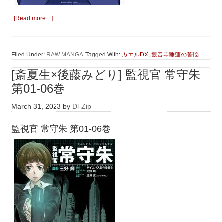
[Read more…]
Filed Under:
RAW MANGA
Tagged With:
カエルDX
,
観音寺睡蓮の苦悩
[斎夏生×後藤みどり] 監視官 常守朱
第01-06巻
March 31, 2023
by
Dl-Zip
監視官 常守朱 第01-06巻