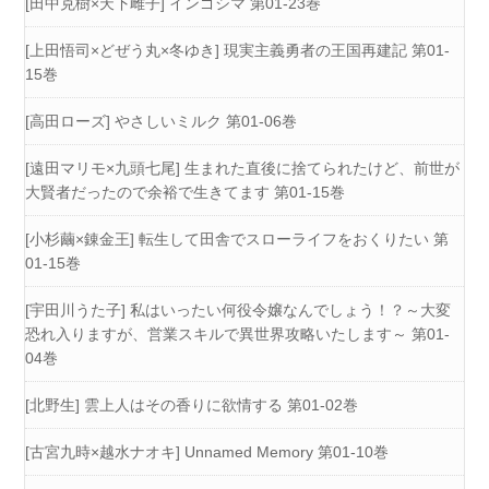
[田中克樹×天下雌子] インゴシマ 第01-23巻
[上田悟司×どぜう丸×冬ゆき] 現実主義勇者の王国再建記 第01-
15巻
[高田ローズ] やさしいミルク 第01-06巻
[遠田マリモ×九頭七尾] 生まれた直後に捨てられたけど、前世が
大賢者だったので余裕で生きてます 第01-15巻
[小杉繭×錬金王] 転生して田舎でスローライフをおくりたい 第
01-15巻
[宇田川うた子] 私はいったい何役令嬢なんでしょう！？～大変
恐れ入りますが、営業スキルで異世界攻略いたします～ 第01-
04巻
[北野生] 雲上人はその香りに欲情する 第01-02巻
[古宮九時×越水ナオキ] Unnamed Memory 第01-10巻