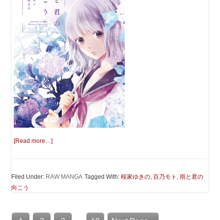
[Read more…]
Filed Under:
RAW MANGA
Tagged With:
桜家ゆきの
,
百乃モト
,
雨と君の
向こう