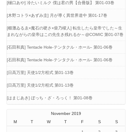
[樋口あや] 冷たいミルク 僕は君の男【合冊版】 第01-03巻
[木野コトラ×あずみ圭] 月が導く異世界道中 第01-17巻
[櫛灘ゐるゑ×魔石の硬さ×柴乃櫂人] 転生したら皇帝でした～生
まれながらの皇帝はこの先生き残れるか～@COMIC 第01-07巻
[石田和真] Tentacle Hole-テンタクル・ホール- 第01-06巻
[石田和真] Tentacle Hole-テンタクル・ホール- 第01-06巻
[日高万里] 天使1/2方程式 第01-13巻
[日高万里] 天使1/2方程式 第01-13巻
[はまじあき] ぼっち・ざ・ろっく！ 第01-08巻
November 2019
M
T
W
T
F
S
S