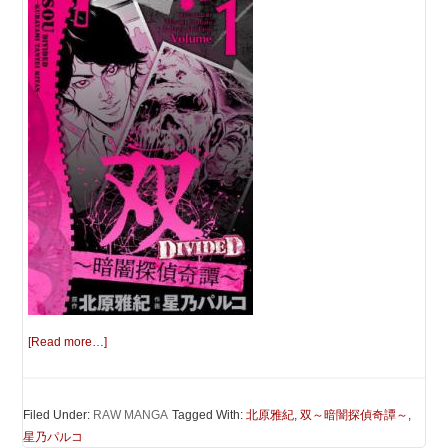
[Read more…]
Filed Under:
RAW MANGA
Tagged With:
北原雅紀
,
双～暗闇探偵奇譚～
,
星乃パルコ