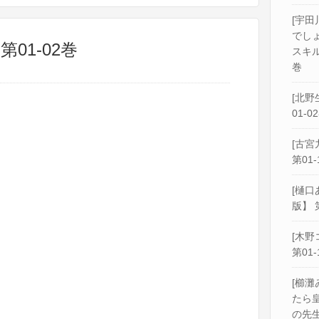
[宇田
でし
第01-02巻
スキル
巻
[北野
01-0
[古宮
第01-
[樋口
版】 
[木野
第01-
[櫛灘
たら
の先生