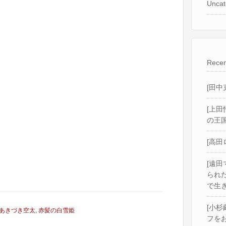
Uncat
Recen
[田中
[上田
の王国
[高田
[遠田
られ
で生き
[小杉
あきづき空太
,
赤髪の白雪姫
フをお