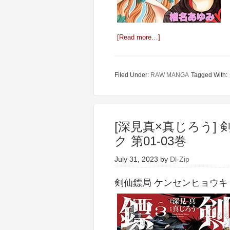
[Read more…]
Filed Under:
RAW MANGA
Tagged With:
[深見真×真じろう]
ク 第01-03巻
July 31, 2023
by
Dl-Zip
剣仙鏢局 ケンセンヒョウキョク