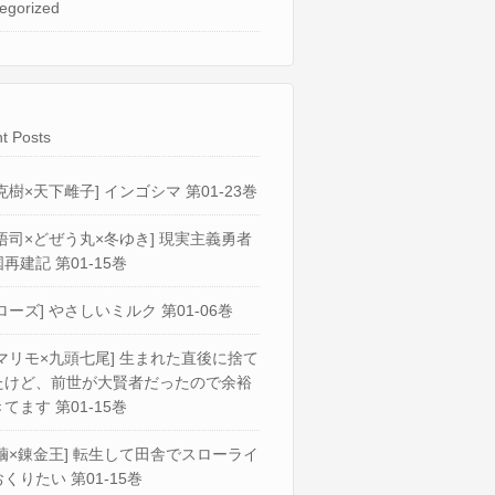
egorized
t Posts
克樹×天下雌子] インゴシマ 第01-23巻
悟司×どぜう丸×冬ゆき] 現実主義勇者
再建記 第01-15巻
ローズ] やさしいミルク 第01-06巻
マリモ×九頭七尾] 生まれた直後に捨て
たけど、前世が大賢者だったので余裕
てます 第01-15巻
繭×錬金王] 転生して田舎でスローライ
くりたい 第01-15巻