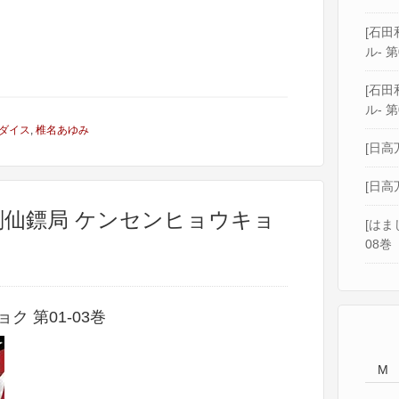
[石田和
ル- 第
[石田和
ル- 第
ダイス
,
椎名あゆみ
[日高
[日高
 剣仙鏢局 ケンセンヒョウキョ
[はま
08巻
 第01-03巻
M