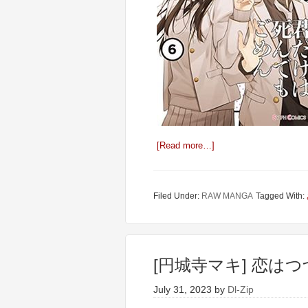
[Read more…]
Filed Under:
RAW MANGA
Tagged With:
[円城寺マキ] 恋はつ
July 31, 2023
by
Dl-Zip