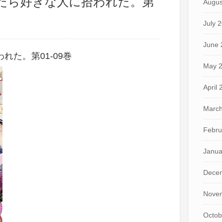
ったら好きな人に拾われた。第
Augus
July 
June 
れた。第01-09巻
May 
April
March
Febru
Janua
Dece
Nove
Octob