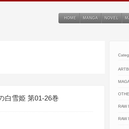
HOME
MANGA
NOVEL
M
Categ
ART
MAGA
OTHE
白雪姫 第01-26巻
RAW
RAW 