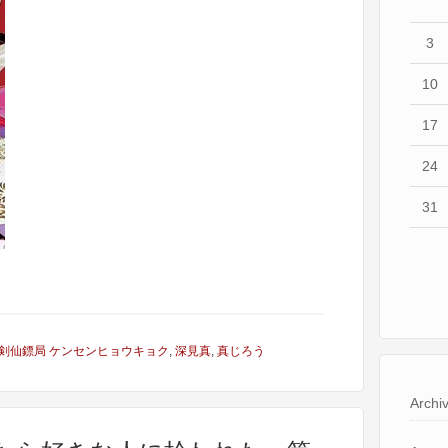
3
10
17
24
31
剣仙鏢局 ケンセンヒョウキョク
,
深見真
,
真じろう
Archi