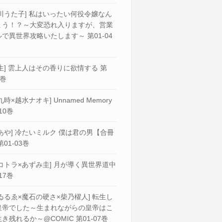
川うた子] 私はいったい何役令嬢なん
ょう！？～大変恐れ入りますが、営業
で異世界攻略いたします～ 第01-04
生] 雲上人はその香りに欲情する 第
2巻
九時×越水ナオキ] Unnamed Memory
10巻
あや] 冷たいミルク 僕は君の男【合冊
第01-03巻
コトラ×あずみ圭] 月が導く異世界道中
17巻
ゐるゑ×魔石の硬さ×柴乃櫂人] 転生し
皇帝でした～生まれながらの皇帝はこ
き残れるか～@COMIC 第01-07巻