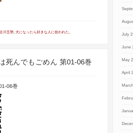
Septe
Augus
古川五勢
,
犬になったら好きな人に拾われた。
July 
June 
May 
は死んでもごめん 第01-06巻
April
March
-06巻
Febru
Janua
Dece