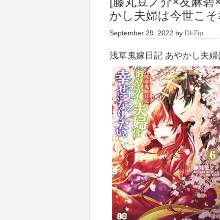
[藤丸豆ノ介×友麻碧
かし夫婦は今世こそ幸
September 29, 2022
by
Dl-Zip
浅草鬼嫁日記 あやかし夫婦