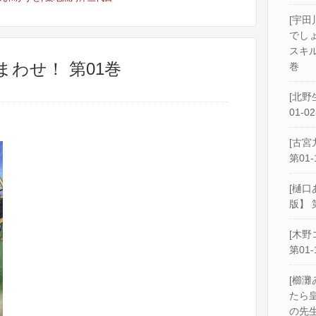
[宇田
でし
スキル
まわせ！ 第01巻
巻
[北野
01-0
[古宮
第01-
[樋口
版】 
[木野
第01-
[櫛灘
たら
の先生