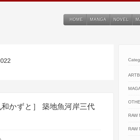
HOME
MANGA
NOVEL
M
2022
Categ
ART
MAGA
OTHE
九和かずと］ 築地魚河岸三代
RAW
RAW 