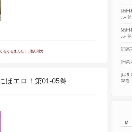
[石田和
ル- 第
[石田和
ル- 第
[日高
くるくるまわせ！
,
佐久間力
[日高
[はま
にほエロ！第01-05巻
08巻
巻
M