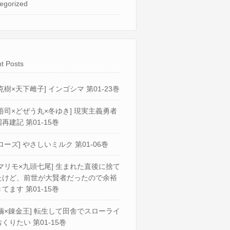
egorized
t Posts
克樹×天下雌子] インゴシマ 第01-23巻
悟司×どぜう丸×冬ゆき] 現実主義勇者
再建記 第01-15巻
ローズ] やさしいミルク 第01-06巻
マリモ×九頭七尾] 生まれた直後に捨て
たけど、前世が大賢者だったので余裕
てます 第01-15巻
繭×錬金王] 転生して田舎でスローライ
くりたい 第01-15巻