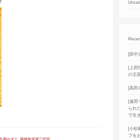
巻
Uncat
Recen
[田中
[上田
の王国
[高田
[遠田
られ
で生き
[小杉
フをお
九和かずと
,
築地魚河岸三代目