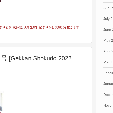
Augus
July 
あやとき
,
友麻碧
,
浅草鬼嫁日記 あやかし夫婦は今世こそ幸
June 
May 
April
[Gekkan Shokudo 2022-
March
Febru
Janua
Dece
Nove