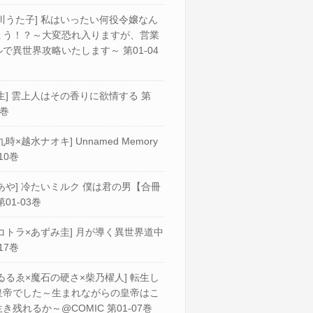
川うた子] 私はいったい何役令嬢なん
ょう！？～大変恐れ入りますが、営業
で異世界攻略いたします～ 第01-04
生] 雲上人はその香りに欲情する 第
2巻
九時×越水ナオキ] Unnamed Memory
10巻
あや] 冷たいミルク 僕は君の男【合冊
第01-03巻
コトラ×あずみ圭] 月が導く異世界道中
17巻
ゐるゑ×魔石の硬さ×柴乃櫂人] 転生し
皇帝でした～生まれながらの皇帝はこ
き残れるか～@COMIC 第01-07巻